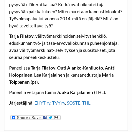
pysyvää eläkeratkaisua? Ketkä ovat oikeutettuja
pysyvään palkkatukeen? Miten puretaan kannustinloukut?
Työvoimapalvelut vuonna 2014, mitä on jäljellä? Mitä on
hyvä tavoiteltava työ?
Tarja Filatov
, välityömarkkinoiden selvityshenkilö,
eduskunnan työ- ja tasa-arvovaliokunnan puheenjohtaja,
avaa välityömarkkinat- selvityksen ja suositukset, jota
seuraa paneelikeskustelu.
Paneelissa
Tarja Filatov
,
Outi Alanko-Kahiluoto, Antti
Holopainen
,
Lea Karjalainen
ja kansanedustaja
Maria
Tolppanen
(ps).
Paneelin vetäjänä toimii
Jouko Karjalainen
(THL).
Järjestäjinä:
EHYT ry
,
TVY ry
,
SOSTE
,
THL
.