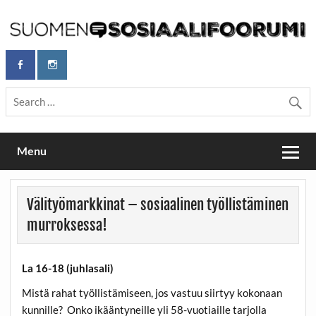
Skip
to
content
Maailmanparannuspäivät Lapinlahden Lähteellä, Helsingissä
Maailmanparannuspäivät / Suomen
26.–27.9.2026
Sosiaalifoorumi
Menu
Välityömarkkinat – sosiaalinen työllistäminen
murroksessa!
La 16-18 (juhlasali)
Mistä rahat työllistämiseen, jos vastuu siirtyy kokonaan
kunnille? Onko ikääntyneille yli 58-vuotiaille tarjolla