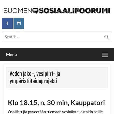
Skip
to
content
Maailmanparannuspäivät Lapinlahden Lähteellä, Helsingissä
Maailmanparannuspäivät / Suomen
26.–27.9.2026
Sosiaalifoorumi
Menu
Veden jako-, vesipiiri- ja
ympäristötaideprojekti
Klo 18.15, n. 30 min, Kauppatori
Osallistujia pyydetään tuomaan vesinäyte jostakin heille