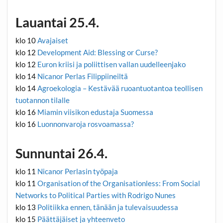
Lauantai 25.4.
klo 10
Avajaiset
klo 12
Development Aid: Blessing or Curse?
klo 12
Euron kriisi ja poliittisen vallan uudelleenjako
klo 14
Nicanor Perlas Filippiineiltä
klo 14
Agroekologia – Kestävää ruoantuotantoa teollisen
tuotannon tilalle
klo 16
Miamin viisikon edustaja Suomessa
klo 16
Luonnonvaroja rosvoamassa?
Sunnuntai 26.4.
klo 11
Nicanor Perlasin työpaja
klo 11 ​
Organisation of the Organisationless: From Social
Networks to Political Parties with Rodrigo Nunes
klo 13
Politiikka ennen, tänään ja tulevaisuudessa
klo 15
Päättäjäiset ja yhteenveto