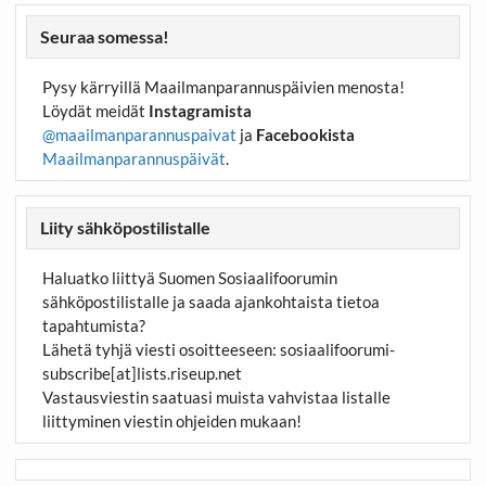
Seuraa somessa!
Pysy kärryillä Maailmanparannuspäivien menosta!
Löydät meidät
Instagramista
@maailmanparannuspaivat
ja
Facebookista
Maailmanparannuspäivät
.
Liity sähköpostilistalle
Haluatko liittyä Suomen Sosiaalifoorumin
sähköpostilistalle ja saada ajankohtaista tietoa
tapahtumista?
Lähetä tyhjä viesti osoitteeseen:
sosiaalifoorumi-
subscribe[at]lists.riseup.net
Vastausviestin saatuasi muista vahvistaa listalle
liittyminen viestin ohjeiden mukaan!