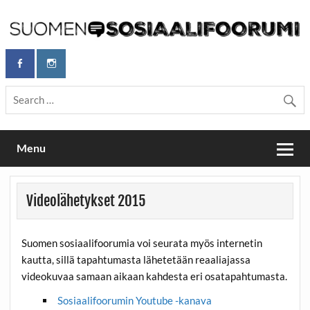
Skip
to
content
Maailmanparannuspäivät Lapinlahden Lähteellä, Helsingissä
Maailmanparannuspäivät / Suomen
26.–27.9.2026
Sosiaalifoorumi
Menu
Videolähetykset 2015
Suomen sosiaalifoorumia voi seurata myös internetin
kautta, sillä tapahtumasta lähetetään reaaliajassa
videokuvaa samaan aikaan kahdesta eri osatapahtumasta.
Sosiaalifoorumin Youtube -kanava