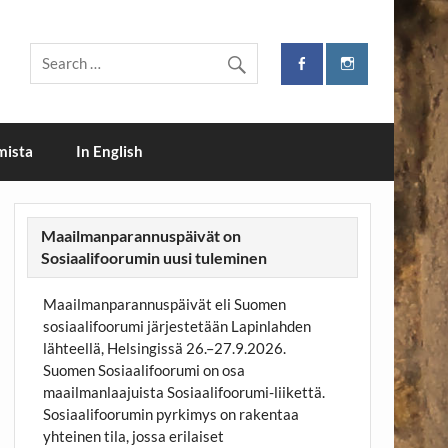
i
mista
In English
Maailmanparannuspäivät on
Sosiaalifoorumin uusi tuleminen
Maailmanparannuspäivät eli Suomen
sosiaalifoorumi järjestetään Lapinlahden
lähteellä, Helsingissä 26.–27.9.2026.
Suomen Sosiaalifoorumi on osa
maailmanlaajuista Sosiaalifoorumi-liikettä.
Sosiaalifoorumin pyrkimys on rakentaa
yhteinen tila, jossa erilaiset