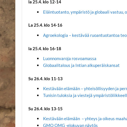
la 25.4. klo 12-14
Eläintuotanto, ympäristö ja globaali vastuu, 
La 25.4. klo 14-16
Agroekologia – kestävää ruoantuotantoa teoll
la 25.4. klo 16-18
Luonnonvaroja rosvoamassa
Globaalitalous ja Intian alkuperäiskansat
Su 26.4. klo 11-13
Kestävään elämään – yhteisöllisyyden ja perm
Tunisin tuloksia ja viestejä ympäristöliikkeel
Su 26.4. klo 13-15
Kestävään elämään – yhteys ja oikeus maaha
GMO OMG -elokuvan näytös