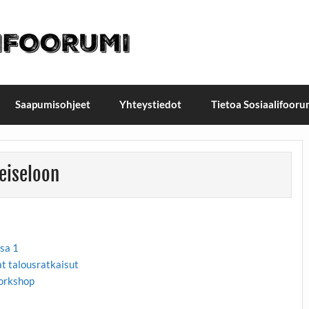
t / Suomen Sosiaalifoorum
ellä, Helsingissä 26.–27.9.2026
Saapumisohjeet
Yhteystiedot
Tietoa Sosiaalifooru
eiseloon
osa 1
at talousratkaisut
workshop