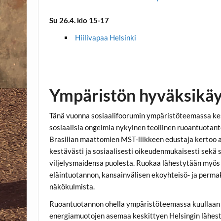
Su 26.4. klo 15-17
Hiilivapaa Helsinki
Ympäristön hyväksikäy
Tänä vuonna sosiaalifoorumin ympäristöteemassa kesk
sosiaalisia ongelmia nykyinen teollinen ruoantuotanto
Brasilian maattomien MST-liikkeen edustaja kertoo 
kestävästi ja sosiaalisesti oikeudenmukaisesti sekä 
viljelysmaidensa puolesta. Ruokaa lähestytään myös
eläintuotannon, kansainvälisen ekoyhteisö- ja perma
näkökulmista.
Ruoantuotannon ohella ympäristöteemassa kuullaan te
energiamuotojen asemaa keskittyen Helsingin lähest