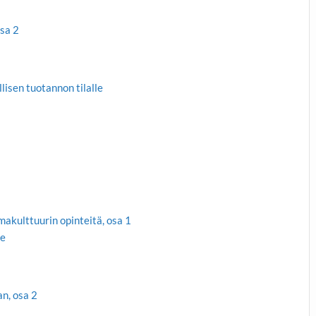
osa 2
isen tuotannon tilalle
akulttuurin opinteitä, osa 1
le
n, osa 2