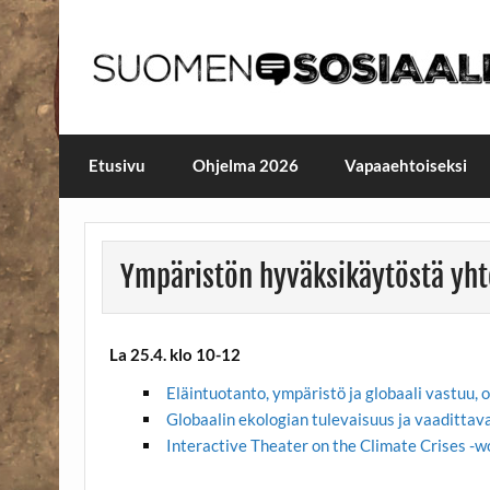
Skip
to
content
Maailmanparannuspäivä
Maailmanparannuspäivät Lapinlahden Lähte
Etusivu
Ohjelma 2026
Vapaaehtoiseksi
Ympäristön hyväksikäytöstä yht
La 25.4. klo 10-12
Eläintuotanto, ympäristö ja globaali vastuu, 
Globaalin ekologian tulevaisuus ja vaadittav
Interactive Theater on the Climate Crises -