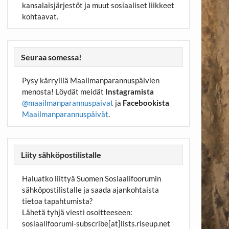
kansalaisjärjestöt ja muut sosiaaliset liikkeet
kohtaavat.
Seuraa somessa!
Pysy kärryillä Maailmanparannuspäivien
menosta! Löydät meidät
Instagramista
@maailmanparannuspaivat
ja
Facebookista
Maailmanparannuspäivät
.
Liity sähköpostilistalle
Haluatko liittyä Suomen Sosiaalifoorumin
sähköpostilistalle ja saada ajankohtaista
tietoa tapahtumista?
Lähetä tyhjä viesti osoitteeseen:
sosiaalifoorumi-subscribe[at]lists.riseup.net