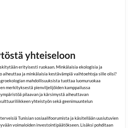
töstä yhteiseloon
itytään erityisesti ruokaan. Minkälaisia ekologisia ja
 aiheuttaa ja minkälaisia kestävämpiä vaihtoehtoja sille olisi?
agroekologian mahdollisuuksista tuottaa luomuruokaa
sen merkityksestä pienviljelijöiden kamppailussa
 ympäristöä pilaavan ja kärsimystä aiheuttavan
kulttuuriliikkeen yhteistyön sekä geenimuuntelun
rveisiä Tunisian sosiaalifoorumista ja käsitellään uusiutuvien
yvään voimaloiden investointipäätökseen. Lisäksi pohditaan