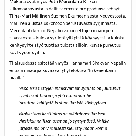
Mukana ovat myös
Petri Merenlahti
Kirkon
Ulkomaanavusta ja dalit-teemasta pro gradunsa tehnyt
Tiina-Mari Mällinen
Suomen Ekumeenisesta Neuvostosta.
Mällinen alustaa uskontoon perustuvasta syrjinnästä.
Merenlahti kertoo Nepalin vapautettujen maaorjien
tilanteesta – kuinka syrjintä ylläpitää köyhyyttä ja kuinka
kehitysyhteistyö tuottaa tulosta silloin, kun se pureutuu
köyhyyden syihin.
Tilaisuudessa esitetään myös Hannamari Shakyan Nepalin
entisiä maaorjia kuvaava lyhytelokuva ”Ei kenenkään
maalla”
Nepalissa tiettyjen ihmisryhmien syrjintä on juurtunut
syvälle kulttuuriin ja yhteiskuntaan. Se
jarruttaa kehitystä ja sitoo ihmisiä köyhyyteen.
Vanhastaan kastilaitos on määrännyt ihmisen
yhteiskunnallisen aseman jo syntymässä. Vaikka
järjestelmä on virallisesti kielletty, maan kolme
miljoonaa dalitia eli kastitonta elää