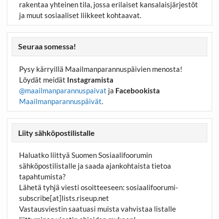
rakentaa yhteinen tila, jossa erilaiset kansalaisjärjestöt
ja muut sosiaaliset liikkeet kohtaavat.
Seuraa somessa!
Pysy kärryillä Maailmanparannuspäivien menosta!
Löydät meidät
Instagramista
@maailmanparannuspaivat
ja
Facebookista
Maailmanparannuspäivät
.
Liity sähköpostilistalle
Haluatko liittyä Suomen Sosiaalifoorumin
sähköpostilistalle ja saada ajankohtaista tietoa
tapahtumista?
Lähetä tyhjä viesti osoitteeseen:
sosiaalifoorumi-
subscribe[at]lists.riseup.net
Vastausviestin saatuasi muista vahvistaa listalle