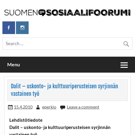
Skip
to
content
Maailmanparannuspäivät Lapinlahden Lähteellä, Helsingissä
Maailmanparannuspäivät / Suomen
26.–27.9.2026
Sosiaalifoorumi
Menu
Dalit – uskonto- ja kulttuuriperusteisen syrjinnän
vastainen työ
15.4.2010
eperkio
Leave a comment
Lehdistötiedote
Dalit – uskonto- ja kulttuuriperusteisen syrjinnän
vastainen työ