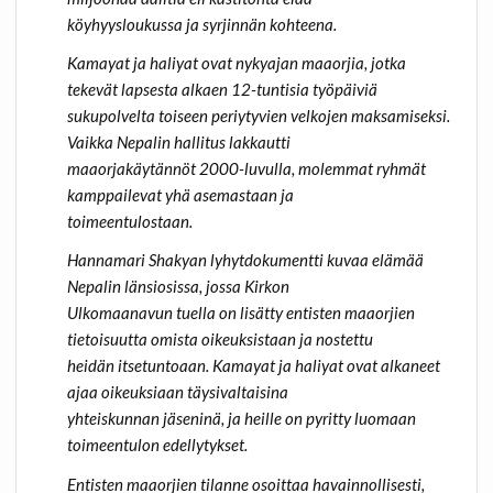
köyhyysloukussa ja syrjinnän kohteena.
Kamayat ja haliyat ovat nykyajan maaorjia, jotka
tekevät lapsesta alkaen 12-tuntisia työpäiviä
sukupolvelta toiseen periytyvien velkojen maksamiseksi.
Vaikka Nepalin hallitus lakkautti
maaorjakäytännöt 2000-luvulla, molemmat ryhmät
kamppailevat yhä asemastaan ja
toimeentulostaan.
Hannamari Shakyan lyhytdokumentti kuvaa elämää
Nepalin länsiosissa, jossa Kirkon
Ulkomaanavun tuella on lisätty entisten maaorjien
tietoisuutta omista oikeuksistaan ja nostettu
heidän itsetuntoaan. Kamayat ja haliyat ovat alkaneet
ajaa oikeuksiaan täysivaltaisina
yhteiskunnan jäseninä, ja heille on pyritty luomaan
toimeentulon edellytykset.
Entisten maaorjien tilanne osoittaa havainnollisesti,