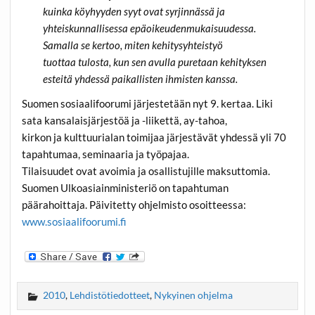
kuinka köyhyyden syyt ovat syrjinnässä ja
yhteiskunnallisessa epäoikeudenmukaisuudessa.
Samalla se kertoo, miten kehitysyhteistyö
tuottaa tulosta, kun sen avulla puretaan kehityksen
esteitä yhdessä paikallisten ihmisten kanssa.
Suomen sosiaalifoorumi järjestetään nyt 9. kertaa. Liki
sata kansalaisjärjestöä ja -liikettä, ay-tahoa,
kirkon ja kulttuurialan toimijaa järjestävät yhdessä yli 70
tapahtumaa, seminaaria ja työpajaa.
Tilaisuudet ovat avoimia ja osallistujille maksuttomia.
Suomen Ulkoasiainministeriö on tapahtuman
päärahoittaja. Päivitetty ohjelmisto osoitteessa:
www.sosiaalifoorumi.fi
2010
,
Lehdistötiedotteet
,
Nykyinen ohjelma