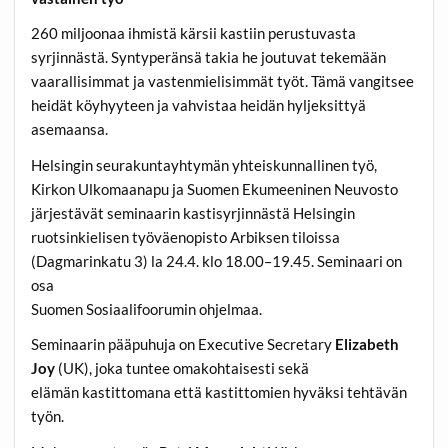
260 miljoonaa ihmistä kärsii kastiin perustuvasta
syrjinnästä. Syntyperänsä takia he joutuvat tekemään
vaarallisimmat ja vastenmielisimmät työt. Tämä vangitsee
heidät köyhyyteen ja vahvistaa heidän hyljeksittyä
asemaansa.
Helsingin seurakuntayhtymän yhteiskunnallinen työ,
Kirkon Ulkomaanapu ja Suomen Ekumeeninen Neuvosto
järjestävät seminaarin kastisyrjinnästä Helsingin
ruotsinkielisen työväenopisto Arbiksen tiloissa
(Dagmarinkatu 3) la 24.4. klo 18.00–19.45. Seminaari on
osa
Suomen Sosiaalifoorumin ohjelmaa.
Seminaarin pääpuhuja on Executive Secretary
Elizabeth
Joy
(UK), joka tuntee omakohtaisesti sekä
elämän kastittomana että kastittomien hyväksi tehtävän
työn.