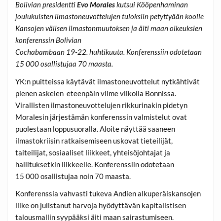
Bolivian presidentti
Evo Morales
kutsui Kööpenhaminan
joulukuisten ilmastoneuvottelujen tuloksiin petyttyään koolle
Kansojen välisen ilmastonmuutoksen ja äiti maan oikeuksien
konferenssin Bolivian
Cochabambaan 19-22. huhtikuuta. Konferenssiin odotetaan
15 000 osallistujaa 70 maasta.
YK:n puitteissa käytävät ilmastoneuvottelut nytkähtivät
pienen askelen eteenpäin viime viikolla Bonnissa.
Virallisten ilmastoneuvottelujen rikkurinakin pidetyn
Moralesin järjestämän konferenssin valmistelut ovat
puolestaan loppusuoralla. Aloite näyttää saaneen
ilmastokriisin ratkaisemiseen uskovat tieteilijät,
taiteilijat, sosiaaliset liikkeet, yhteisöjohtajat ja
hallituksetkin liikkeelle. Konferenssiin odotetaan
15 000 osallistujaa noin 70 maasta.
Konferenssia vahvasti tukeva Andien alkuperäiskansojen
liike on julistanut harvoja hyödyttävän kapitalistisen
talousmallin syypääksi äiti maan sairastumiseen.