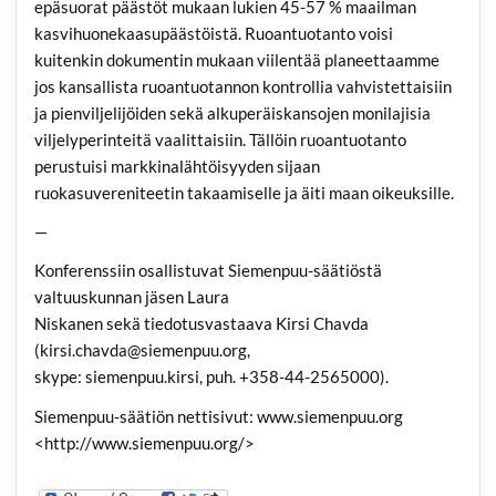
epäsuorat päästöt mukaan lukien 45-57 % maailman
kasvihuonekaasupäästöistä. Ruoantuotanto voisi
kuitenkin dokumentin mukaan viilentää planeettaamme
jos kansallista ruoantuotannon kontrollia vahvistettaisiin
ja pienviljelijöiden sekä alkuperäiskansojen monilajisia
viljelyperinteitä vaalittaisiin. Tällöin ruoantuotanto
perustuisi markkinalähtöisyyden sijaan
ruokasuvereniteetin takaamiselle ja äiti maan oikeuksille.
—
Konferenssiin osallistuvat Siemenpuu-säätiöstä
valtuuskunnan jäsen Laura
Niskanen sekä tiedotusvastaava Kirsi Chavda
(kirsi.chavda@siemenpuu.org,
skype: siemenpuu.kirsi, puh. +358-44-2565000).
Siemenpuu-säätiön nettisivut: www.siemenpuu.org
<http://www.siemenpuu.org/>