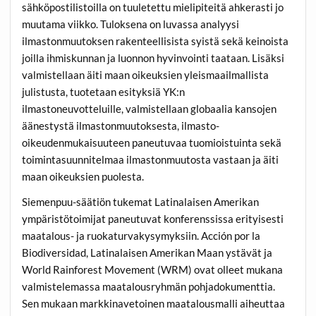
sähköpostilistoilla on tuuletettu mielipiteitä ahkerasti jo
muutama viikko. Tuloksena on luvassa analyysi
ilmastonmuutoksen rakenteellisista syistä sekä keinoista
joilla ihmiskunnan ja luonnon hyvinvointi taataan. Lisäksi
valmistellaan äiti maan oikeuksien yleismaailmallista
julistusta, tuotetaan esityksiä YK:n
ilmastoneuvotteluille, valmistellaan globaalia kansojen
äänestystä ilmastonmuutoksesta, ilmasto-
oikeudenmukaisuuteen paneutuvaa tuomioistuinta sekä
toimintasuunnitelmaa ilmastonmuutosta vastaan ja äiti
maan oikeuksien puolesta.
Siemenpuu-säätiön tukemat Latinalaisen Amerikan
ympäristötoimijat paneutuvat konferenssissa erityisesti
maatalous- ja ruokaturvakysymyksiin. Acción por la
Biodiversidad, Latinalaisen Amerikan Maan ystävät ja
World Rainforest Movement (WRM) ovat olleet mukana
valmistelemassa maatalousryhmän pohjadokumenttia.
Sen mukaan markkinavetoinen maatalousmalli aiheuttaa