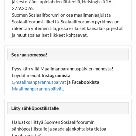
järjestetään Lapinlahden lähteellä, Helsingissä 26.–
27.9.2026.
Suomen Sosiaalifoorumi on osa maailmanlaajuista
Sosiaalifoorumi-liikettä. Sosiaalifoorumin pyrkimys on
rakentaa yhteinen tila, jossa erilaiset kansalaisjärjestöt
ja muut sosiaaliset liikkeet kohtaavat.
Seuraa somessa!
Pysy kärryillä Maailmanparannuspäivien menosta!
Löydät meidät
Instagramista
@maailmanparannuspaivat
ja
Facebookista
Maailmanparannuspäivät
.
Liity sähköpostilistalle
Haluatko liittyä Suomen Sosiaalifoorumin
sähköpostilistalle ja saada ajankohtaista tietoa
tapahtumista?