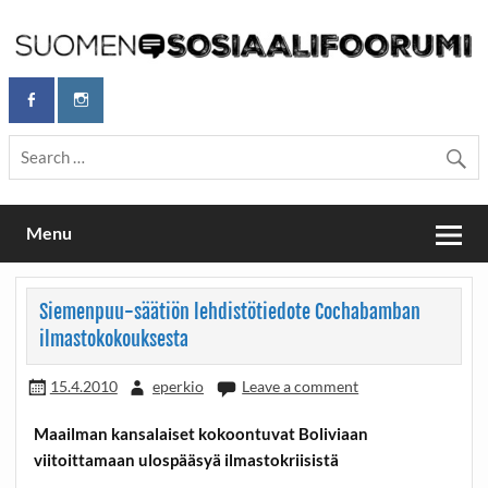
Skip
to
content
Maailmanparannuspäivät Lapinlahden Lähteellä, Helsingissä
Maailmanparannuspäivät / Suomen
26.–27.9.2026
Sosiaalifoorumi
Menu
Siemenpuu-säätiön lehdistötiedote Cochabamban
ilmastokokouksesta
15.4.2010
eperkio
Leave a comment
Maailman kansalaiset kokoontuvat Boliviaan
viitoittamaan ulospääsyä ilmastokriisistä