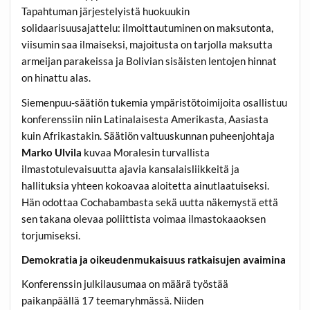
Tapahtuman järjestelyistä huokuukin
solidaarisuusajattelu: ilmoittautuminen on maksutonta,
viisumin saa ilmaiseksi, majoitusta on tarjolla maksutta
armeijan parakeissa ja Bolivian sisäisten lentojen hinnat
on hinattu alas.
Siemenpuu-säätiön tukemia ympäristötoimijoita osallistuu
konferenssiin niin Latinalaisesta Amerikasta, Aasiasta
kuin Afrikastakin. Säätiön valtuuskunnan puheenjohtaja
Marko Ulvila
kuvaa Moralesin turvallista
ilmastotulevaisuutta ajavia kansalaisliikkeitä ja
hallituksia yhteen kokoavaa aloitetta ainutlaatuiseksi.
Hän odottaa Cochabambasta sekä uutta näkemystä että
sen takana olevaa poliittista voimaa ilmastokaaoksen
torjumiseksi.
Demokratia ja oikeudenmukaisuus ratkaisujen avaimina
Konferenssin julkilausumaa on määrä työstää
paikanpäällä 17 teemaryhmässä. Niiden