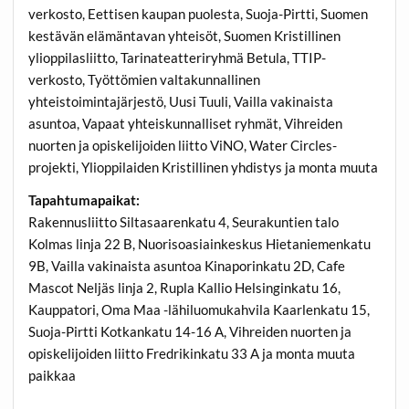
verkosto, Eettisen kaupan puolesta, Suoja-Pirtti, Suomen
kestävän elämäntavan yhteisöt, Suomen Kristillinen
ylioppilasliitto, Tarinateatteriryhmä Betula, TTIP-
verkosto, Työttömien valtakunnallinen
yhteistoimintajärjestö, Uusi Tuuli, Vailla vakinaista
asuntoa, Vapaat yhteiskunnalliset ryhmät, Vihreiden
nuorten ja opiskelijoiden liitto ViNO, Water Circles-
projekti, Ylioppilaiden Kristillinen yhdistys ja monta muuta
Tapahtumapaikat:
Rakennusliitto Siltasaarenkatu 4, Seurakuntien talo
Kolmas linja 22 B, Nuorisoasiainkeskus Hietaniemenkatu
9B, Vailla vakinaista asuntoa Kinaporinkatu 2D, Cafe
Mascot Neljäs linja 2, Rupla Kallio Helsinginkatu 16,
Kauppatori, Oma Maa -lähiluomukahvila Kaarlenkatu 15,
Suoja-Pirtti Kotkankatu 14-16 A, Vihreiden nuorten ja
opiskelijoiden liitto Fredrikinkatu 33 A ja monta muuta
paikkaa