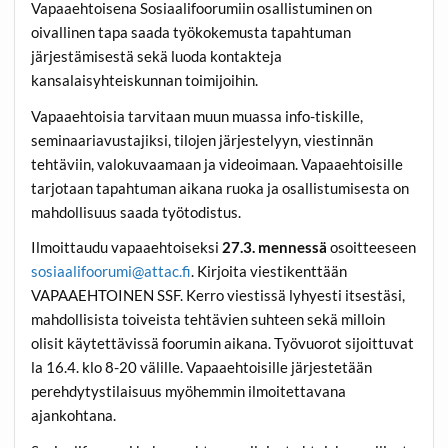
Vapaaehtoisena Sosiaalifoorumiin osallistuminen on
oivallinen tapa saada työkokemusta tapahtuman
järjestämisestä sekä luoda kontakteja
kansalaisyhteiskunnan toimijoihin.
Vapaaehtoisia tarvitaan muun muassa info-tiskille,
seminaariavustajiksi, tilojen järjestelyyn, viestinnän
tehtäviin, valokuvaamaan ja videoimaan. Vapaaehtoisille
tarjotaan tapahtuman aikana ruoka ja osallistumisesta on
mahdollisuus saada työtodistus.
Ilmoittaudu vapaaehtoiseksi
27.3. mennessä
osoitteeseen
sosiaalifoorumi@attac.fi
. Kirjoita viestikenttään
VAPAAEHTOINEN SSF. Kerro viestissä lyhyesti itsestäsi,
mahdollisista toiveista tehtävien suhteen sekä milloin
olisit käytettävissä foorumin aikana. Työvuorot sijoittuvat
la 16.4. klo 8-20 välille. Vapaaehtoisille järjestetään
perehdytystilaisuus myöhemmin ilmoitettavana
ajankohtana.