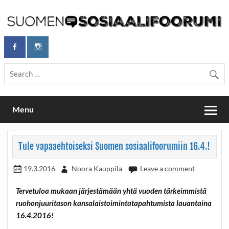
Skip
to
content
Maailmanparannuspäivät Lapinlahden Lähteellä, Helsingissä
Maailmanparannuspäivät / Suomen
26.–27.9.2026
Sosiaalifoorumi
Menu
Tule vapaaehtoiseksi Suomen sosiaalifoorumiin 16.4.!
19.3.2016
Noora Kauppila
Leave a comment
Tervetuloa mukaan järjestämään yhtä vuoden tärkeimmistä
ruohonjuuritason kansalaistoimintatapahtumista lauantaina
16.4.2016!