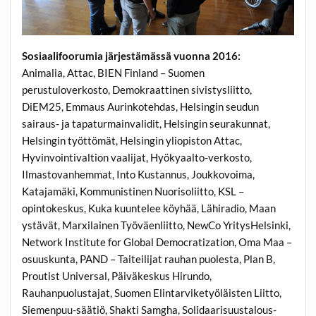
Sosiaalifoorumia järjestämässä vuonna 2016:
Animalia, Attac, BIEN Finland – Suomen
perustuloverkosto, Demokraattinen sivistysliitto,
DiEM25, Emmaus Aurinkotehdas, Helsingin seudun
sairaus- ja tapaturmainvalidit, Helsingin seurakunnat,
Helsingin työttömät, Helsingin yliopiston Attac,
Hyvinvointivaltion vaalijat, Hyökyaalto-verkosto,
Ilmastovanhemmat, Into Kustannus, Joukkovoima,
Katajamäki, Kommunistinen Nuorisoliitto, KSL –
opintokeskus, Kuka kuuntelee köyhää, Lähiradio, Maan
ystävät, Marxilainen Työväenliitto, NewCo YritysHelsinki,
Network Institute for Global Democratization, Oma Maa –
osuuskunta, PAND – Taiteilijat rauhan puolesta, Plan B,
Proutist Universal, Päiväkeskus Hirundo,
Rauhanpuolustajat, Suomen Elintarviketyöläisten Liitto,
Siemenpuu-säätiö, Shakti Samgha, Solidaarisuustalous-