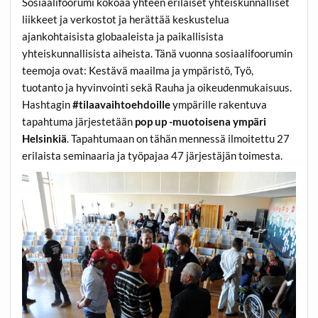
Sosiaalifoorumi kokoaa yhteen erilaiset yhteiskunnalliset
liikkeet ja verkostot ja herättää keskustelua
ajankohtaisista globaaleista ja paikallisista
yhteiskunnallisista aiheista. Tänä vuonna sosiaalifoorumin
teemoja ovat: Kestävä maailma ja ympäristö, Työ,
tuotanto ja hyvinvointi sekä Rauha ja oikeudenmukaisuus.
Hashtagin
#tilaavaihtoehdoille
ympärille rakentuva
tapahtuma järjestetään
pop up -muotoisena ympäri
Helsinkiä
. Tapahtumaan on tähän mennessä ilmoitettu 27
erilaista seminaaria ja työpajaa 47 järjestäjän toimesta.