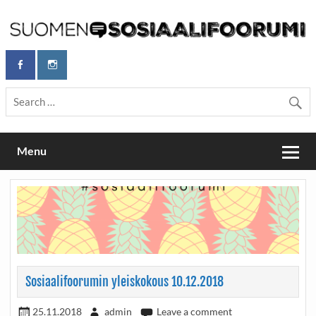
Skip
to
content
Maailmanparannuspäivät Lapinlahden Lähteellä, Helsingissä
Maailmanparannuspäivät / Suomen
26.–27.9.2026
Sosiaalifoorumi
Menu
Sosiaalifoorumin yleiskokous 10.12.2018
25.11.2018
admin
Leave a comment