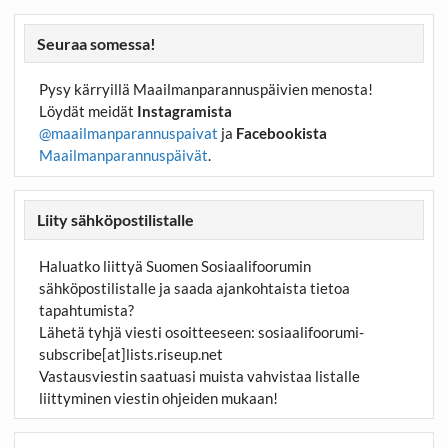
Seuraa somessa!
Pysy kärryillä Maailmanparannuspäivien menosta!
Löydät meidät
Instagramista
@maailmanparannuspaivat
ja
Facebookista
Maailmanparannuspäivät
.
Liity sähköpostilistalle
Haluatko liittyä Suomen Sosiaalifoorumin
sähköpostilistalle ja saada ajankohtaista tietoa
tapahtumista?
Lähetä tyhjä viesti osoitteeseen:
sosiaalifoorumi-
subscribe[at]lists.riseup.net
Vastausviestin saatuasi muista vahvistaa listalle
liittyminen viestin ohjeiden mukaan!