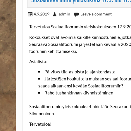
4.9.2019
admin
Leave a comment
Tervetuloa Sosiaalifoorumin yleiskokoukseen 17.9.2
Kokoukset ovat avoimia kaikille kiinnostuneille, jot
Seuraava Sosiaalifoorumi järjestetään keväällä 2020.
foorumin kehittämiseksi.
Asialista:
Päivitys tila-asioista ja ajankohdasta.
Järjestöjen houkuttelu mukaan sosiaalifooru
saada aikaan ensi kevään Sosiaalifoorumiin?
Rahoitushankinnan käynnistäminen
Sosiaalifoorumin yleiskokoukset pidetään Seurakunti
Silvennoinen.
Tervetuloa!