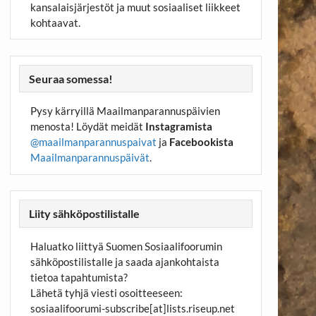
kansalaisjärjestöt ja muut sosiaaliset liikkeet
kohtaavat.
Seuraa somessa!
Pysy kärryillä Maailmanparannuspäivien
menosta! Löydät meidät
Instagramista
@maailmanparannuspaivat
ja
Facebookista
Maailmanparannuspäivät
.
Liity sähköpostilistalle
Haluatko liittyä Suomen Sosiaalifoorumin
sähköpostilistalle ja saada ajankohtaista
tietoa tapahtumista?
Lähetä tyhjä viesti osoitteeseen:
sosiaalifoorumi-subscribe[at]lists.riseup.net