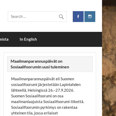
i
mista
In English
Maailmanparannuspäivät on
Sosiaalifoorumin uusi tuleminen
Maailmanparannuspäivät eli Suomen
sosiaalifoorumi järjestetään Lapinlahden
lähteellä, Helsingissä 26.–27.9.2026.
Suomen Sosiaalifoorumi on osa
maailmanlaajuista Sosiaalifoorumi-liikettä.
Sosiaalifoorumin pyrkimys on rakentaa
yhteinen tila, jossa erilaiset