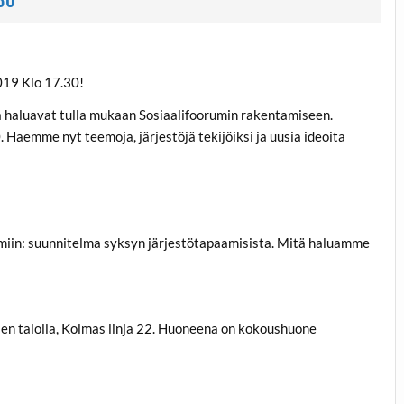
019 Klo 17.30!
ka haluavat tulla mukaan Sosiaalifoorumin rakentamiseen.
 Haemme nyt teemoja, järjestöjä tekijöiksi ja uusia ideoita
miin: suunnitelma syksyn järjestötapaamisista. Mitä haluamme
en talolla, Kolmas linja 22. Huoneena on kokoushuone