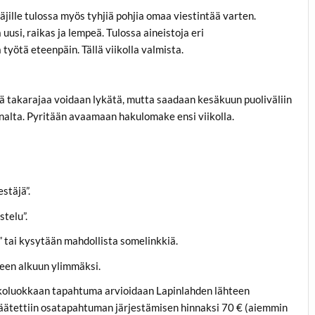
äjille tulossa myös tyhjiä pohjia omaa viestintää varten.
usi, raikas ja lempeä. Tulossa aineistoja eri
 työtä eteenpäin. Tällä viikolla valmista.
tä takarajaa voidaan lykätä, mutta saadaan kesäkuun puoliväliin
nnalta. Pyritään avaamaan hakulomake ensi viikolla.
stäjä”.
telu”.
 tai kysytään mahdollista somelinkkiä.
een alkuun ylimmäksi.
okoluokkaan tapahtuma arvioidaan Lapinlahden lähteen
äätettiin osatapahtuman järjestämisen hinnaksi 70 € (aiemmin