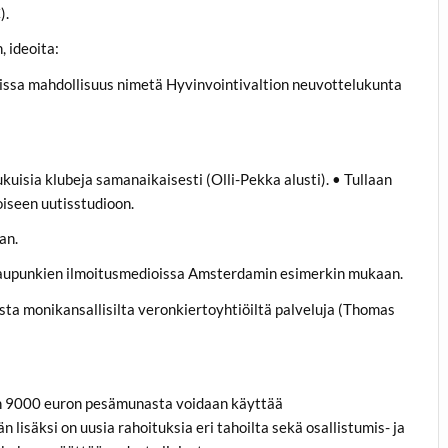
).
 ideoita:
teissa mahdollisuus nimetä Hyvinvointivaltion neuvottelukunta
uisia klubeja samanaikaisesti (Olli-Pekka alusti). • Tullaan
seen uutisstudioon.
an.
a kaupunkien ilmoitusmedioissa Amsterdamin esimerkin mukaan.
osta monikansallisilta veronkiertoyhtiöiltä palveluja (Thomas
oin 9000 euron pesämunasta voidaan käyttää
isäksi on uusia rahoituksia eri tahoilta sekä osallistumis- ja