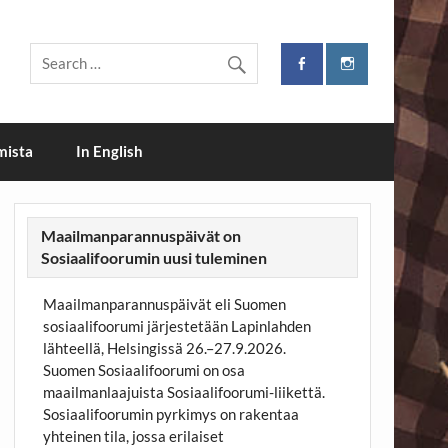
i
mista
In English
Maailmanparannuspäivät on
Sosiaalifoorumin uusi tuleminen
Maailmanparannuspäivät eli Suomen
sosiaalifoorumi järjestetään Lapinlahden
lähteellä, Helsingissä 26.–27.9.2026.
Suomen Sosiaalifoorumi on osa
maailmanlaajuista Sosiaalifoorumi-liikettä.
Sosiaalifoorumin pyrkimys on rakentaa
yhteinen tila, jossa erilaiset