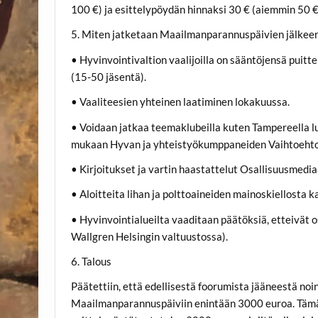
100 €) ja esittelypöydän hinnaksi 30 € (aiemmin 50 €
5. Miten jatketaan Maailmanparannuspäivien jälkeen,
• Hyvinvointivaltion vaalijoilla on sääntöjensä puit
(15-50 jäsentä).
• Vaaliteesien yhteinen laatiminen lokakuussa.
• Voidaan jatkaa teemaklubeilla kuten Tampereella luk
mukaan Hyvan ja yhteistyökumppaneiden Vaihtoehtoi
• Kirjoitukset ja vartin haastattelut Osallisuusmedia
• Aloitteita lihan ja polttoaineiden mainoskiellost
• Hyvinvointialueilta vaaditaan päätöksiä, etteivät 
Wallgren Helsingin valtuustossa).
6. Talous
Päätettiin, että edellisestä foorumista jääneestä n
Maailmanparannuspäiviin enintään 3000 euroa. Tämän l