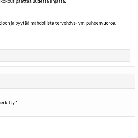
iskokous päättää uudesta linjasta.
tioon ja pyytää mahdollista tervehdys- ym. puheenvuoroa.
merkitty
*