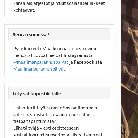
kansalaisjärjestöt ja muut sosiaaliset liikkeet
kohtaavat.
Seuraa somessa!
Pysy kärryillä Maailmanparannuspäivien
menosta! Löydät meidät
Instagramista
@maailmanparannuspaivat
ja
Facebookista
Maailmanparannuspäivät
.
Liity sähköpostilistalle
Haluatko liittyä Suomen Sosiaalifoorumin
sähköpostilistalle ja saada ajankohtaista
tietoa tapahtumista?
Lähetä tyhjä viesti osoitteeseen:
sosiaalifoorumi-subscribe[at]lists.riseup.net