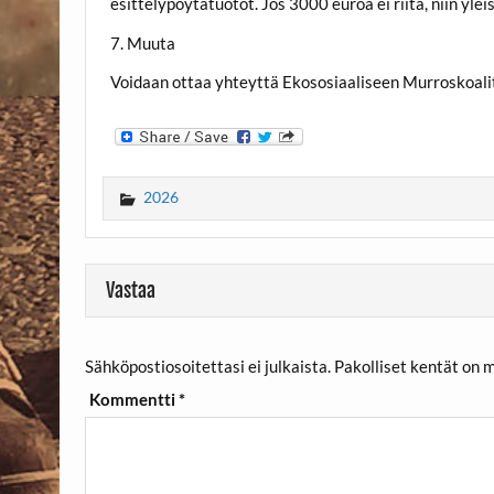
esittelypöytätuotot. Jos 3000 euroa ei riitä, niin yle
7. Muuta
Voidaan ottaa yhteyttä Ekososiaaliseen Murroskoali
2026
Vastaa
Sähköpostiosoitettasi ei julkaista.
Pakolliset kentät on 
Kommentti
*