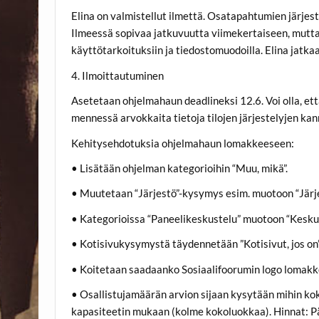
Elina on valmistellut ilmettä. Osatapahtumien järjest
Ilmeessä sopivaa jatkuvuutta viimekertaiseen, mutta u
käyttötarkoituksiin ja tiedostomuodoilla. Elina jatkaa
4. Ilmoittautuminen
Asetetaan ohjelmahaun deadlineksi 12.6. Voi olla, et
mennessä arvokkaita tietoja tilojen järjestelyjen ka
Kehitysehdotuksia ohjelmahaun lomakkeeseen:
• Lisätään ohjelman kategorioihin “Muu, mikä”.
• Muutetaan “Järjestö”-kysymys esim. muotoon “Järje
• Kategorioissa “Paneelikeskustelu” muotoon “Keskus
• Kotisivukysymystä täydennetään ”Kotisivut, jos on”
• Koitetaan saadaanko Sosiaalifoorumin logo lomakk
• Osallistujamäärän arvion sijaan kysytään mihin k
kapasiteetin mukaan (kolme kokoluokkaa). Hinnat: P