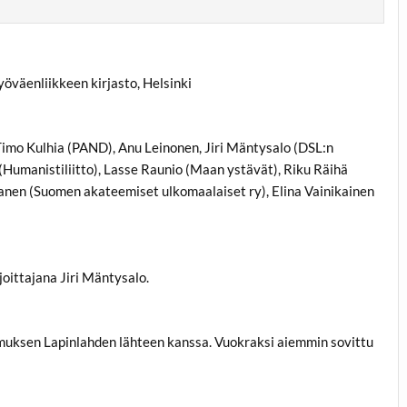
yöväenliikkeen kirjasto, Helsinki
Timo Kulhia (PAND), Anu Leinonen, Jiri Mäntysalo (DSL:n
Humanistiliitto), Lasse Raunio (Maan ystävät), Riku Räihä
lvanen (Suomen akateemiset ulkomaalaiset ry), Elina Vainikainen
joittajana Jiri Mäntysalo.
imuksen Lapinlahden lähteen kanssa. Vuokraksi aiemmin sovittu