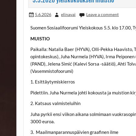
5.6.2026
elinavai
Leave a comment
Suomen Sosiaalifoorumi Yleiskokous 5.5. klo 17.00, T
MUISTIO
Paikalla: Natalia Baer (HYVA), Olli-Pekka Haavisto, 
opintokeskus), Juha Nurmela (HYVA), Irma Peiponen (
(PAND), Jelena Simić (Kalevi Sorsa -säätiö), Ahti To
(Vasemmistofoorumi)
1. Esittäytymiskierros
Pidettiin. Juha Nurmela johti kokousta ja muistion kir
2. Katsaus valmisteluihin
Juha pyrkii ensi viikon aikana solmimaan vuokrasop
3000 euroa.
3. Maailmanparannuspäivien graafinen ilme