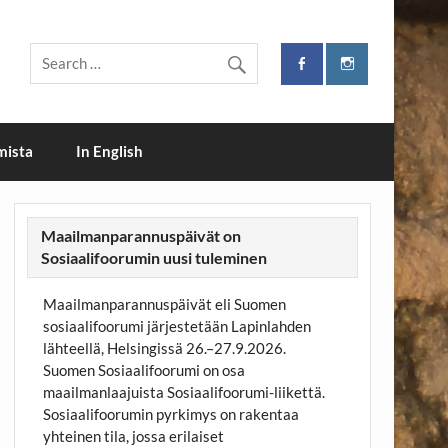
i
mista
In English
Maailmanparannuspäivät on
Sosiaalifoorumin uusi tuleminen
Maailmanparannuspäivät eli Suomen
sosiaalifoorumi järjestetään Lapinlahden
lähteellä, Helsingissä 26.–27.9.2026.
Suomen Sosiaalifoorumi on osa
maailmanlaajuista Sosiaalifoorumi-liikettä.
Sosiaalifoorumin pyrkimys on rakentaa
yhteinen tila, jossa erilaiset