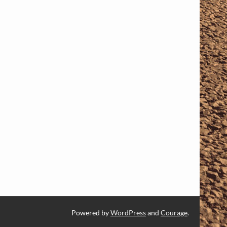
Powered by
WordPress
and
Courage
.