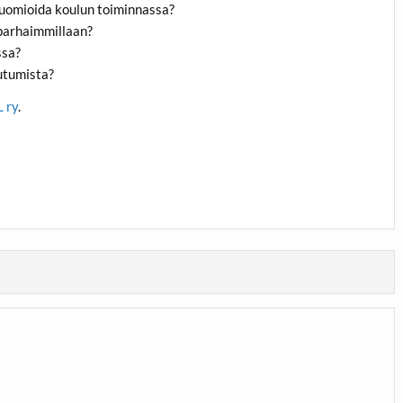
 huomioida koulun toiminnassa?
 parhaimmillaan?
ssa?
utumista?
 ry
.