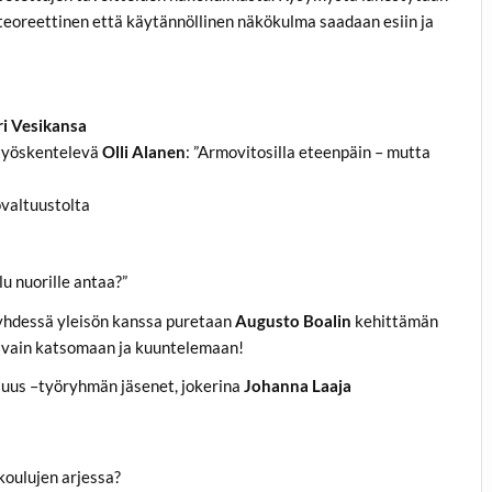
ä teoreettinen että käytännöllinen näkökulma saadaan esiin ja
ri Vesikansa
 työskentelevä
Olli Alanen
: ”Armovitosilla eteenpäin – mutta
valtuustolta
u nuorille antaa?”
 yhdessä yleisön kanssa puretaan
Augusto Boalin
kehittämän
 vain katsomaan ja kuuntelemaan!
uus –työryhmän jäsenet, jokerina
Johanna Laaja
koulujen arjessa?