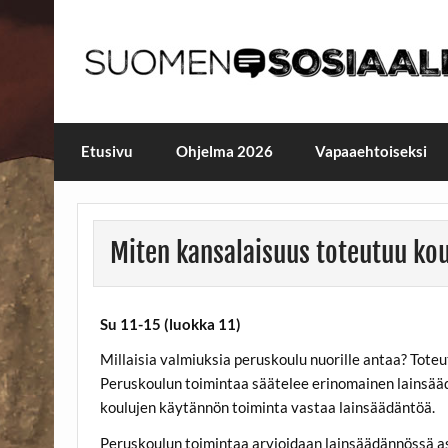
Skip
to
content
Maailmanparannuspäivä
Maailmanparannuspäivät Lapinlahden Lähte
Etusivu
Ohjelma 2026
Vapaaehtoiseksi
Miten kansalaisuus toteutuu ko
Su 11-15 (luokka 11)
Millaisia valmiuksia peruskoulu nuorille antaa? Tot
Peruskoulun toimintaa säätelee erinomainen lainsäädä
koulujen käytännön toiminta vastaa lainsäädäntöä.
Peruskoulun toimintaa arvioidaan lainsäädännössä a