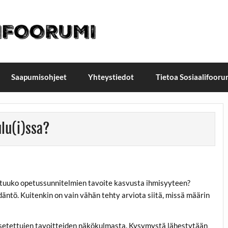
t / Suomen Sosiaalifoorum
ellä, Helsingissä 26.–27.9.2026
Saapumisohjeet
Yhteystiedot
Tietoa Sosiaalifooru
ulu(i)ssa?
eutuuko opetussunnitelmien tavoite kasvusta ihmisyyteen?
ntö. Kuitenkin on vain vähän tehty arviota siitä, missä määrin
setettujen tavoitteiden näkökulmasta. Kysymystä lähestytään