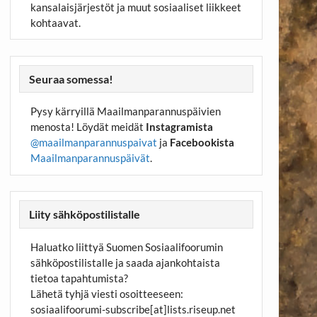
kansalaisjärjestöt ja muut sosiaaliset liikkeet
kohtaavat.
Seuraa somessa!
Pysy kärryillä Maailmanparannuspäivien
menosta! Löydät meidät
Instagramista
@maailmanparannuspaivat
ja
Facebookista
Maailmanparannuspäivät
.
Liity sähköpostilistalle
Haluatko liittyä Suomen Sosiaalifoorumin
sähköpostilistalle ja saada ajankohtaista
tietoa tapahtumista?
Lähetä tyhjä viesti osoitteeseen:
sosiaalifoorumi-subscribe[at]lists.riseup.net