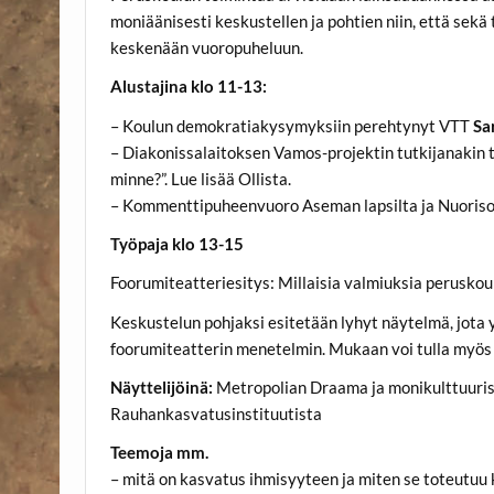
moniäänisesti keskustellen ja pohtien niin, että sek
keskenään vuoropuheluun.
Alustajina klo 11-13:
– Koulun demokratiakysymyksiin perehtynyt VTT
Sa
– Diakonissalaitoksen Vamos-projektin tutkijanakin
minne?”. Lue lisää Ollista.
– Kommenttipuheenvuoro Aseman lapsilta ja Nuoriso
Työpaja klo 13-15
Foorumiteatteriesitys: Millaisia valmiuksia peruskoul
Keskustelun pohjaksi esitetään lyhyt näytelmä, jota
foorumiteatterin menetelmin. Mukaan voi tulla myös
Näyttelijöinä:
Metropolian Draama ja monikulttuuris
Rauhankasvatusinstituutista
Teemoja mm.
– mitä on kasvatus ihmisyyteen ja miten se toteutuu 