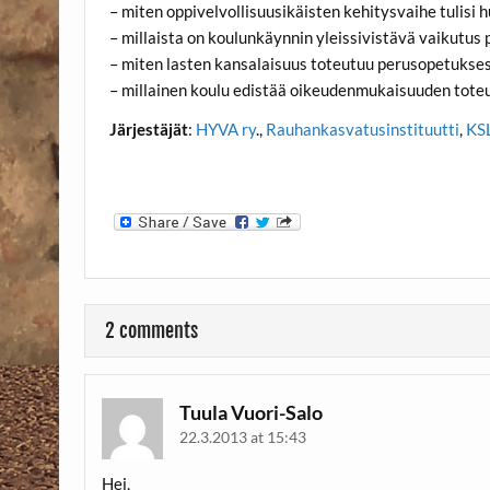
– miten oppivelvollisuusikäisten kehitysvaihe tulisi
– millaista on koulunkäynnin yleissivistävä vaikutus
– miten lasten kansalaisuus toteutuu perusopetukse
– millainen koulu edistää oikeudenmukaisuuden tote
Järjestäjät
:
HYVA ry
.,
Rauhankasvatusinstituutti
,
KSL
2 comments
Tuula Vuori-Salo
22.3.2013 at 15:43
Hei,