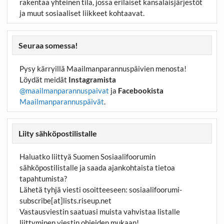
rakentaa yhteinen tila, jossa erilaiset kansalaisjärjestöt
ja muut sosiaaliset liikkeet kohtaavat.
Seuraa somessa!
Pysy kärryillä Maailmanparannuspäivien menosta!
Löydät meidät
Instagramista
@maailmanparannuspaivat
ja
Facebookista
Maailmanparannuspäivät
.
Liity sähköpostilistalle
Haluatko liittyä Suomen Sosiaalifoorumin
sähköpostilistalle ja saada ajankohtaista tietoa
tapahtumista?
Lähetä tyhjä viesti osoitteeseen:
sosiaalifoorumi-
subscribe[at]lists.riseup.net
Vastausviestin saatuasi muista vahvistaa listalle
liittyminen viestin ohjeiden mukaan!