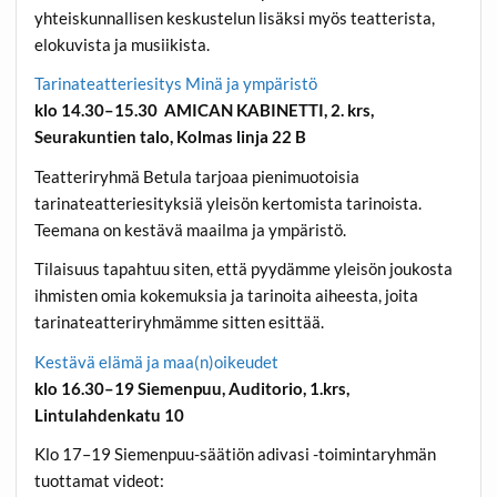
yhteiskunnallisen keskustelun lisäksi myös teatterista,
elokuvista ja musiikista.
Tarinateatteriesitys Minä ja ympäristö
klo 14.30–15.30 AMICAN KABINETTI, 2. krs,
Seurakuntien talo, Kolmas linja 22 B
Teatteriryhmä Betula tarjoaa pienimuotoisia
tarinateatteriesityksiä yleisön kertomista tarinoista.
Teemana on kestävä maailma ja ympäristö.
Tilaisuus tapahtuu siten, että pyydämme yleisön joukosta
ihmisten omia kokemuksia ja tarinoita aiheesta, joita
tarinateatteriryhmämme sitten esittää.
Kestävä elämä ja maa(n)oikeudet
klo 16.30–19 Siemenpuu, Auditorio, 1.krs,
Lintulahdenkatu 10
Klo 17–19 Siemenpuu-säätiön adivasi -toimintaryhmän
tuottamat videot: