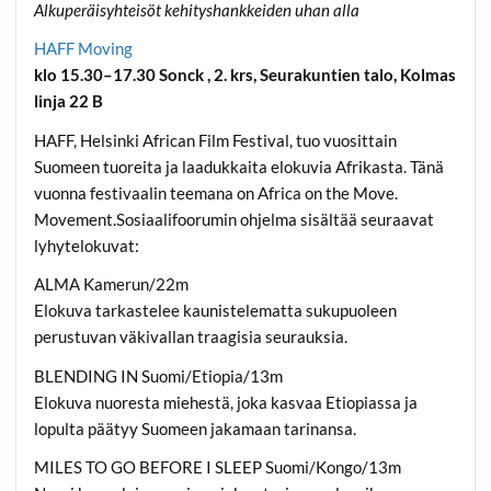
Alkuperäisyhteisöt kehityshankkeiden uhan alla
HAFF Moving
klo 15.30–17.30 Sonck , 2. krs, Seurakuntien talo, Kolmas
linja 22 B
HAFF, Helsinki African Film Festival, tuo vuosittain
Suomeen tuoreita ja laadukkaita elokuvia Afrikasta. Tänä
vuonna festivaalin teemana on Africa on the Move.
Movement.Sosiaalifoorumin ohjelma sisältää seuraavat
lyhytelokuvat:
ALMA Kamerun/22m
Elokuva tarkastelee kaunistelematta sukupuoleen
perustuvan väkivallan traagisia seurauksia.
BLENDING IN Suomi/Etiopia/13m
Elokuva nuoresta miehestä, joka kasvaa Etiopiassa ja
lopulta päätyy Suomeen jakamaan tarinansa.
MILES TO GO BEFORE I SLEEP Suomi/Kongo/13m