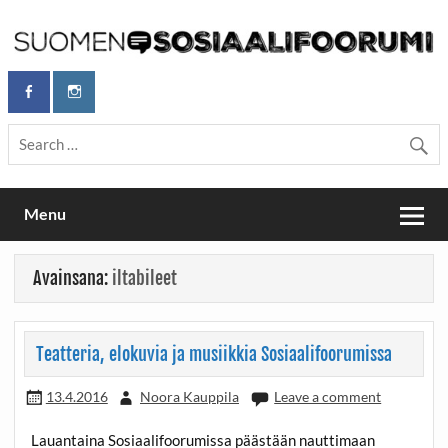
Skip
to
content
Maailmanparannuspäivät Lapinlahden Lähteellä, Helsingissä
Maailmanparannuspäivät / Suomen
26.–27.9.2026
Sosiaalifoorumi
Menu
Avainsana:
iltabileet
Teatteria, elokuvia ja musiikkia Sosiaalifoorumissa
13.4.2016
Noora Kauppila
Leave a comment
Lauantaina Sosiaalifoorumissa päästään nauttimaan