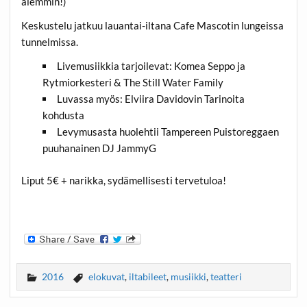
aiemmin!)
Keskustelu jatkuu lauantai-iltana Cafe Mascotin lungeissa
tunnelmissa.
Livemusiikkia tarjoilevat: Komea Seppo ja
Rytmiorkesteri & The Still Water Family
Luvassa myös: Elviira Davidovin Tarinoita
kohdusta
Levymusasta huolehtii Tampereen Puistoreggaen
puuhanainen DJ JammyG
Liput 5€ + narikka, sydämellisesti tervetuloa!
2016
elokuvat
,
iltabileet
,
musiikki
,
teatteri