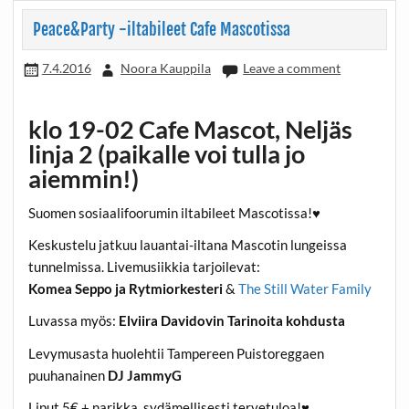
Peace&Party -iltabileet Cafe Mascotissa
7.4.2016
Noora Kauppila
Leave a comment
klo 19-02 Cafe Mascot, Neljäs
linja 2
(paikalle voi tulla jo
aiemmin!)
Suomen sosiaalifoorumin iltabileet Mascotissa!♥
Keskustelu jatkuu lauantai-iltana Mascotin lungeissa
tunnelmissa. Livemusiikkia tarjoilevat:
Komea Seppo ja Rytmiorkesteri
&
The Still Water Family
Luvassa myös:
Elviira Davidovin Tarinoita kohdusta
Levymusasta huolehtii Tampereen Puistoreggaen
puuhanainen
DJ JammyG
Liput 5€ + narikka, sydämellisesti tervetuloa!♥