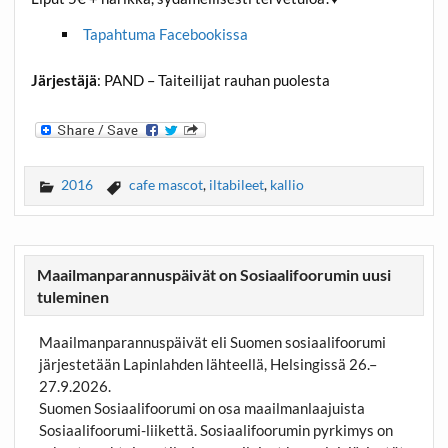
Tapahtuma Facebookissa
Järjestäjä
: PAND – Taiteilijat rauhan puolesta
2016
cafe mascot
,
iltabileet
,
kallio
Maailmanparannuspäivät on Sosiaalifoorumin uusi
tuleminen
Maailmanparannuspäivät eli Suomen sosiaalifoorumi
järjestetään Lapinlahden lähteellä, Helsingissä 26.–
27.9.2026.
Suomen Sosiaalifoorumi on osa maailmanlaajuista
Sosiaalifoorumi-liikettä. Sosiaalifoorumin pyrkimys on