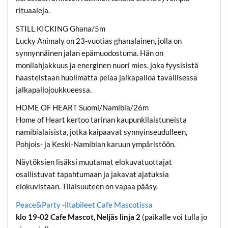
rituaaleja.
STILL KICKING Ghana/5m
Lucky Animaly on 23-vuotias ghanalainen, jolla on
synnynnäinen jalan epämuodostuma. Hän on
monilahjakkuus ja energinen nuori mies, joka fyysisistä
haasteistaan huolimatta pelaa jalkapalloa tavallisessa
jalkapallojoukkueessa.
HOME OF HEART Suomi/Namibia/26m
Home of Heart kertoo tarinan kaupunkilaistuneista
namibialaisista, jotka kaipaavat synnyinseudulleen,
Pohjois- ja Keski-Namibian karuun ympäristöön.
Näytöksien lisäksi muutamat elokuvatuottajat
osallistuvat tapahtumaan ja jakavat ajatuksia
elokuvistaan. Tilaisuuteen on vapaa pääsy.
Peace&Party -iltabileet Cafe Mascotissa
klo 19-02 Cafe Mascot, Neljäs linja 2
(paikalle voi tulla jo