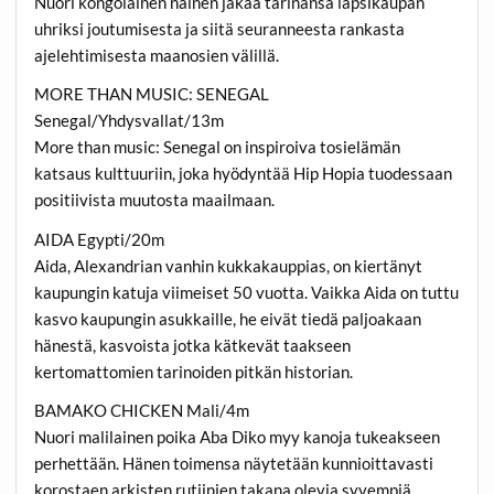
Nuori kongolainen nainen jakaa tarinansa lapsikaupan
uhriksi joutumisesta ja siitä seuranneesta rankasta
ajelehtimisesta maanosien välillä.
MORE THAN MUSIC: SENEGAL
Senegal/Yhdysvallat/13m
More than music: Senegal on inspiroiva tosielämän
katsaus kulttuuriin, joka hyödyntää Hip Hopia tuodessaan
positiivista muutosta maailmaan.
AIDA Egypti/20m
Aida, Alexandrian vanhin kukkakauppias, on kiertänyt
kaupungin katuja viimeiset 50 vuotta. Vaikka Aida on tuttu
kasvo kaupungin asukkaille, he eivät tiedä paljoakaan
hänestä, kasvoista jotka kätkevät taakseen
kertomattomien tarinoiden pitkän historian.
BAMAKO CHICKEN Mali/4m
Nuori malilainen poika Aba Diko myy kanoja tukeakseen
perhettään. Hänen toimensa näytetään kunnioittavasti
korostaen arkisten rutiinien takana olevia syvempiä