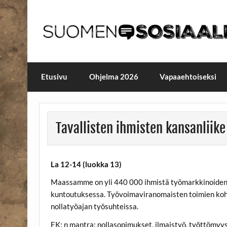
Skip
to
content
Maailmanparannuspäivä
Maailmanparannuspäivät Lapinlahden Lähte
Etusivu
Ohjelma 2026
Vapaaehtoiseksi
Tavallisten ihmisten kansanliik
La 12-14 (luokka 13)
Maassamme on yli 440 000 ihmistä työmarkkinoiden k
kuntoutuksessa. Työvoimaviranomaisten toimien kohte
nollatyöajan työsuhteissa.
EK: n mantra: nollasopimukset, ilmaistyö, työttömyy