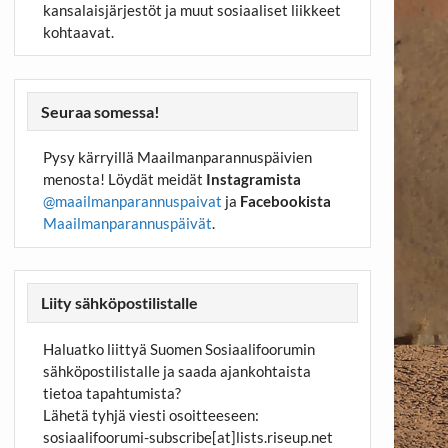
kansalaisjärjestöt ja muut sosiaaliset liikkeet
kohtaavat.
Seuraa somessa!
Pysy kärryillä Maailmanparannuspäivien
menosta! Löydät meidät
Instagramista
@maailmanparannuspaivat
ja
Facebookista
Maailmanparannuspäivät
.
Liity sähköpostilistalle
Haluatko liittyä Suomen Sosiaalifoorumin
sähköpostilistalle ja saada ajankohtaista
tietoa tapahtumista?
Lähetä tyhjä viesti osoitteeseen:
sosiaalifoorumi-subscribe[at]lists.riseup.net