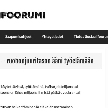
t / Suomen sosiaalifoorumi
ellä, Helsingissä 26.–27.9.2026
Saapumisohjeet
Yhteystiedot
Tietoa Sosiaalifooru
e – ruohonjuuritason ääni työelämään
äytettävissä, työttömänä, työharjoittelijana tai
ena on lähes miljoona ihmistä pätkä-, vuokra- tai
sturvan heikentäminen ja eläkeiän nostaminen.