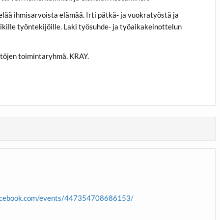
elää ihmisarvoista elämää. Irti pätkä- ja vuokratyöstä ja
lle työntekijöille. Laki työsuhde- ja työaikakeinottelun
stöjen toimintaryhmä, KRAY.
acebook.com/events/447354708686153/