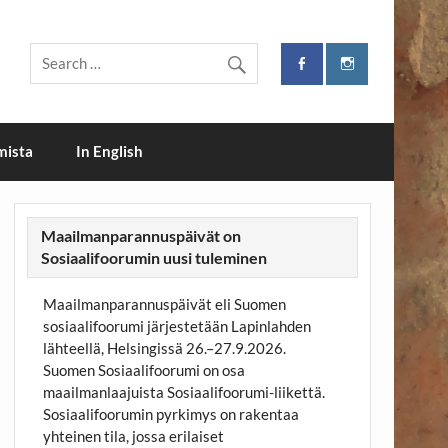
mista
In English
Maailmanparannuspäivät on
Sosiaalifoorumin uusi tuleminen
Maailmanparannuspäivät eli Suomen
sosiaalifoorumi järjestetään Lapinlahden
lähteellä, Helsingissä 26.–27.9.2026.
Suomen Sosiaalifoorumi on osa
maailmanlaajuista Sosiaalifoorumi-liikettä.
Sosiaalifoorumin pyrkimys on rakentaa
yhteinen tila, jossa erilaiset