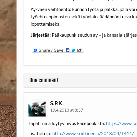
Ay-väen vaihtoehto: kunnon työtä ja palkka, jolla voi 
työehtosopimusten sekä työnlainsäädännön turva kaiki
lopettamiseksi.
Järjestää:
Pääkaupunkiseudun ay – ja kansalaisjärje
One comment
S.P.K.
19.4.2013 at 8:57
Tapahtuma löytyy myös Facebookista:
https://www.f
Lisätietoja:
http://www.kriittinen.fi/2013/04/1411/