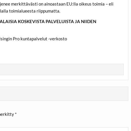
jenee merkittävästi on ainoastaan EU:lla oikeus toimia – eli
alalla toimialueesta riippumatta.
AISIA KOSKEVISTA PALVELUISTA JA NIIDEN
lsingin Pro kuntapalvelut -verkosto
merkitty
*