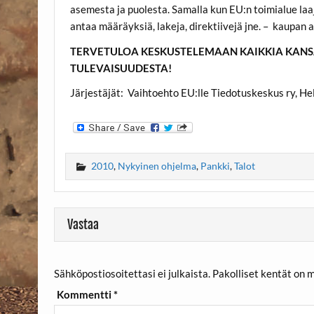
asemesta ja puolesta. Samalla kun EU:n toimialue laa
antaa määräyksiä, lakeja, direktiivejä jne. – kaupan 
TERVETULOA KESKUSTELEMAAN KAIKKIA KANSAL
TULEVAISUUDESTA!
Järjestäjät: Vaihtoehto EU:lle Tiedotuskeskus ry, He
2010
,
Nykyinen ohjelma
,
Pankki
,
Talot
Vastaa
Sähköpostiosoitettasi ei julkaista.
Pakolliset kentät on 
Kommentti
*