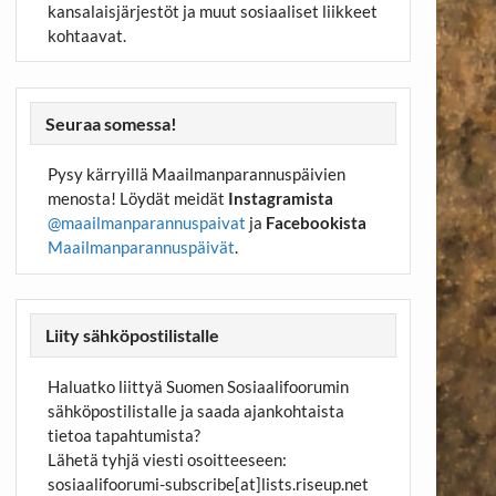
kansalaisjärjestöt ja muut sosiaaliset liikkeet
kohtaavat.
Seuraa somessa!
Pysy kärryillä Maailmanparannuspäivien
menosta! Löydät meidät
Instagramista
@maailmanparannuspaivat
ja
Facebookista
Maailmanparannuspäivät
.
Liity sähköpostilistalle
Haluatko liittyä Suomen Sosiaalifoorumin
sähköpostilistalle ja saada ajankohtaista
tietoa tapahtumista?
Lähetä tyhjä viesti osoitteeseen:
sosiaalifoorumi-subscribe[at]lists.riseup.net