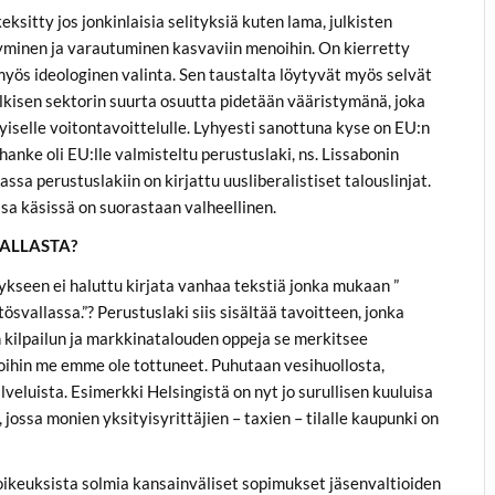
ksitty jos jonkinlaisia selityksiä kuten lama, julkisten
yminen ja varautuminen kasvaviin menoihin. On kierretty
a myös ideologinen valinta. Sen taustalta löytyvät myös selvät
ulkisen sektorin suurta osuutta pidetään vääristymänä, joka
tyiselle voitontavoittelulle. Lyhyesti sanottuna kyse on EU:n
hanke oli EU:lle valmisteltu perustuslaki, ns. Lissabonin
 perustuslakiin on kirjattu uusliberalistiset talouslinjat.
a käsissä on suorastaan valheellinen.
VALLASTA?
ykseen ei haluttu kirjata vanhaa tekstiä jonka mukaan ”
svallassa.”? Perustuslaki siis sisältää tavoitteen, jonka
kilpailun ja markkinatalouden oppeja se merkitsee
 joihin me emme ole tottuneet. Puhutaan vesihuollosta,
veluista. Esimerkki Helsingistä on nyt jo surullisen kuuluisa
ossa monien yksityisyrittäjien – taxien – tilalle kaupunki on
oikeuksista solmia kansainväliset sopimukset jäsenvaltioiden