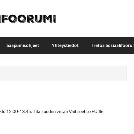
t / Suomen Sosiaalifoorum
ellä, Helsingissä 26.–27.9.2026
Saapumisohjeet
Yhteystiedot
Tietoa Sosiaalifooru
klo 12.00-13.45. Tilaisuuden vetää Vaihtoehto EU:lle