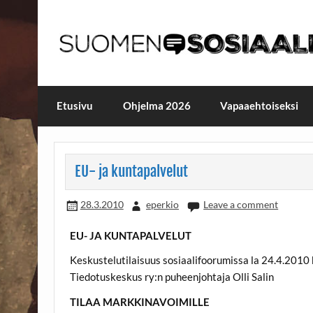
Skip
to
content
Maailmanparannuspäivä
Maailmanparannuspäivät Lapinlahden Lähte
Etusivu
Ohjelma 2026
Vapaaehtoiseksi
EU- ja kuntapalvelut
28.3.2010
eperkio
Leave a comment
EU- JA KUNTAPALVELUT
Keskustelutilaisuus sosiaalifoorumissa la 24.4.2010 
Tiedotuskeskus ry:n puheenjohtaja Olli Salin
TILAA MARKKINAVOIMILLE