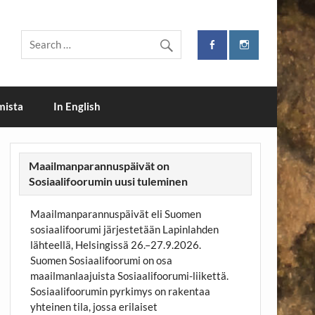
i
mista
In English
Maailmanparannuspäivät on
Sosiaalifoorumin uusi tuleminen
Maailmanparannuspäivät eli Suomen
sosiaalifoorumi järjestetään Lapinlahden
lähteellä, Helsingissä 26.–27.9.2026.
Suomen Sosiaalifoorumi on osa
maailmanlaajuista Sosiaalifoorumi-liikettä.
Sosiaalifoorumin pyrkimys on rakentaa
yhteinen tila, jossa erilaiset