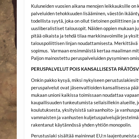
Kuluneiden vuosien aikana menojen leikkauksille on ke
palveluiden tehokkuuden lisääminen, väestön ikäänt
todellista syytä, joka on ollut tietoinen poliittinen j
uusliberalistiset talousopit. Näiden oppien mukaan j
pitää oikaista ja tehdä tilaa markkinavoimille ja yksi
talouspoliittisen linjan noudattamisesta. Merkittävä 
sopimus. Varmaan ensimmäistä kertaa maailman mitassa
Paljon mainostettu peruspalveluiden pysyminen omiss
PERUSPALVELUT POIS KANSALLISESTA PÄÄTÖS
Onkin pakko kysyä, miksi nykyiseen perustuslakiesit
peruspalvelut ovat jäsenvaltioiden kansallisessa päätö
mukaan unioni kaikissa toimissaan noudattaa vapaan 
kaupallisuuden tunkeutumista sellaisillekin alueille,
koulutuksesta, yksityisistä sairaanhoito- ja vanhuspal
vammaisten ja vanhusten kuljetuspalvelujärjestelmä, j
rakentanut käytännössä yhden yhtiön monopolin.
Perustuslaki sisältää maininnat EU:n laajentuneista 