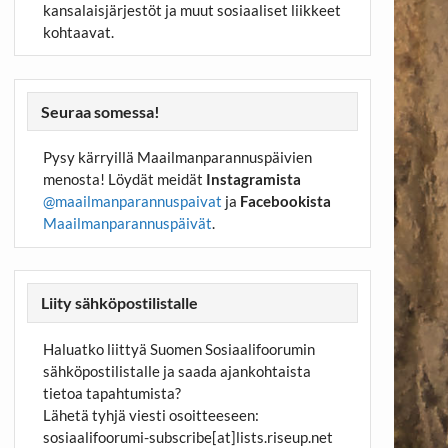
kansalaisjärjestöt ja muut sosiaaliset liikkeet
kohtaavat.
Seuraa somessa!
Pysy kärryillä Maailmanparannuspäivien
menosta! Löydät meidät
Instagramista
@maailmanparannuspaivat
ja
Facebookista
Maailmanparannuspäivät
.
Liity sähköpostilistalle
Haluatko liittyä Suomen Sosiaalifoorumin
sähköpostilistalle ja saada ajankohtaista
tietoa tapahtumista?
Lähetä tyhjä viesti osoitteeseen:
sosiaalifoorumi-subscribe[at]lists.riseup.net