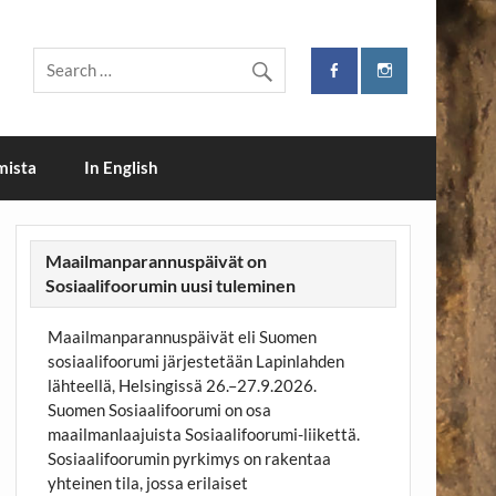
i
mista
In English
Maailmanparannuspäivät on
Sosiaalifoorumin uusi tuleminen
Maailmanparannuspäivät eli Suomen
sosiaalifoorumi järjestetään Lapinlahden
lähteellä, Helsingissä 26.–27.9.2026.
Suomen Sosiaalifoorumi on osa
maailmanlaajuista Sosiaalifoorumi-liikettä.
Sosiaalifoorumin pyrkimys on rakentaa
yhteinen tila, jossa erilaiset