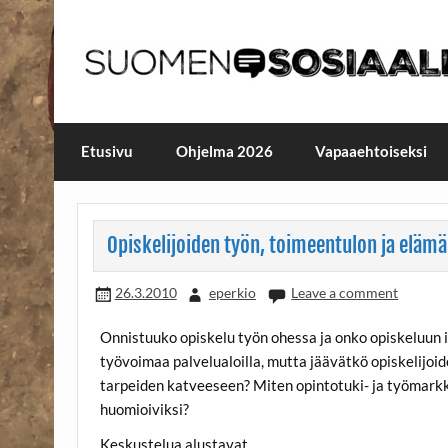
Skip
to
content
Maailmanparannuspäivä
Maailmanparannuspäivät Lapinlahden Lähte
Etusivu
Ohjelma 2026
Vapaaehtoiseksi
Opiskelijoiden työn, toimeentulon ja elämä
26.3.2010
eperkio
Leave a comment
Onnistuuko opiskelu työn ohessa ja onko opiskeluun i
työvoimaa palvelualoilla, mutta jäävätkö opiskelijoi
tarpeiden katveeseen? Miten opintotuki- ja työmarkki
huomioiviksi?
Keskustelua alustavat