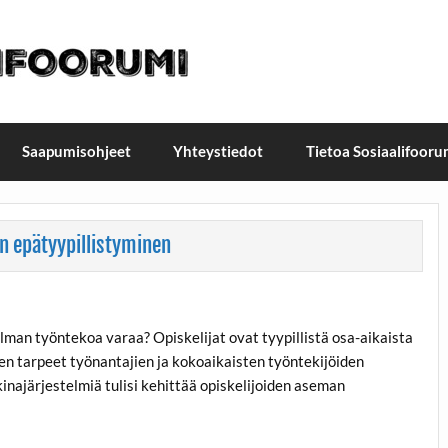
t / Suomen Sosiaalifoorum
ellä, Helsingissä 26.–27.9.2026
Saapumisohjeet
Yhteystiedot
Tietoa Sosiaalifooru
n epätyypillistyminen
lman työntekoa varaa? Opiskelijat ovat tyypillistä osa-aikaista
den tarpeet työnantajien ja kokoaikaisten työntekijöiden
najärjestelmiä tulisi kehittää opiskelijoiden aseman