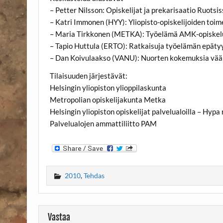
– Petter Nilsson: Opiskelijat ja prekarisaatio Ruotsis
– Katri Immonen (HYY): Yliopisto-opiskelijoiden toi
– Maria Tirkkonen (METKA): Työelämä AMK-opiskelu
– Tapio Huttula (ERTO): Ratkaisuja työelämän epäty
– Dan Koivulaakso (VANU): Nuorten kokemuksia vää
Tilaisuuden järjestävät:
Helsingin yliopiston ylioppilaskunta
Metropolian opiskelijakunta Metka
Helsingin yliopiston opiskelijat palvelualoilla – Hypa 
Palvelualojen ammattiliitto PAM
2010
,
Tehdas
Vastaa