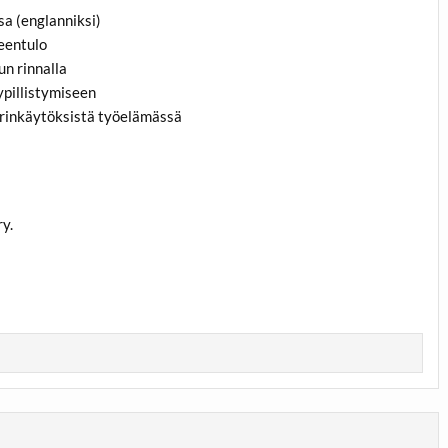
sa (englanniksi)
meentulo
n rinnalla
ypillistymiseen
rinkäytöksistä työelämässä
ry.