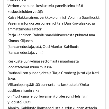
Verkon vihapuhe -keskustelu, panelisteina HS.fi-
keskusteluiden vetäjä
Kaisa Hakkarainen, verkkokolumnisti Akuliina Saarikoski,
Vasemmistonuorten puheenjohtaja Dan Koivulaakso ja
ammattimoderaattori
Petja Jäppinen. Rahoitusmarkkinaverosta puhuvat mm.
Kimmo Kiljunen
(kansanedustaja, sd.), Outi Alanko- Kahiluoto
(kansanedustaja, vihr.)
Keskusteluun ydinaseettomasta maailmasta
johdattelevat muun muassa
Rauhanliiton puheenjohtaja Tarja Cronberg ja tutkija Kati
Juva.
Viikonlopun päättää sunnuntaina keskustelu ’Onko
uusliberalismin aika
ohi?’ puhujinaTeivo Teivainen (professori, Helsingin
yliopisto) Outi
Alanko- Kahiluoto (kansanedustaja, eduskunnan Attacin