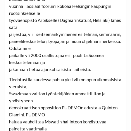
vuonna Sosiaalifoorumi kokoaa Helsingin kaupungin
ruotsinkieliselle
työväenopisto Arbikselle (Dagmarinkatu 3, Helsinki) lähes
sata
järjestöä, yli seitsemänkymmenen esitelmän, seminaarin,
paneelikeskustelun, työpajan ja muun ohjelman merkeissä.
Odotamme
paikalle yli 2000 osallistujaa eri puolilta Suomea
keskustelemaan ja
jakamaan tietoa ajankohtaisista aiheista.
Tiedotustilaisuudessa puhuu yksi viikonlopun ulkomaisista
vieraista,
Swazimaan valtion työntekijöiden ammattiliiton ja
yhdistyneen
demokraattisen opposition PUDEMOn edustaja Quinton
Dlamini. PUDEMO
haluaa vauhdittaa Mswatin hallintoon kohdistuvaa
painetta vaatimalla