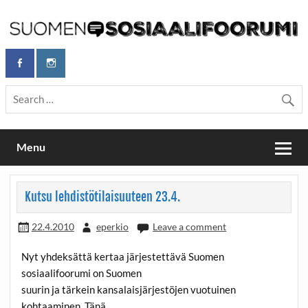
Skip
to
content
Maailmanparannuspäivät Lapinlahden Lähteellä, Helsingissä
Maailmanparannuspäivät / Suomen
26.–27.9.2026
Sosiaalifoorumi
Menu
Kutsu lehdistötilaisuuteen 23.4.
22.4.2010
eperkio
Leave a comment
Nyt yhdeksättä kertaa järjestettävä Suomen
sosiaalifoorumi on Suomen
suurin ja tärkein kansalaisjärjestöjen vuotuinen
kohtaaminen. Tänä