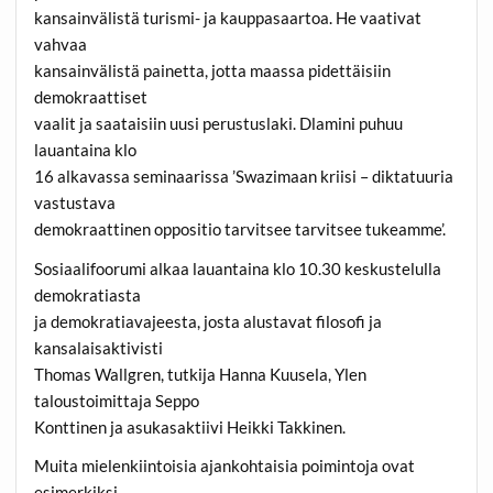
kansainvälistä turismi- ja kauppasaartoa. He vaativat
vahvaa
kansainvälistä painetta, jotta maassa pidettäisiin
demokraattiset
vaalit ja saataisiin uusi perustuslaki. Dlamini puhuu
lauantaina klo
16 alkavassa seminaarissa ’Swazimaan kriisi – diktatuuria
vastustava
demokraattinen oppositio tarvitsee tarvitsee tukeamme’.
Sosiaalifoorumi alkaa lauantaina klo 10.30 keskustelulla
demokratiasta
ja demokratiavajeesta, josta alustavat filosofi ja
kansalaisaktivisti
Thomas Wallgren, tutkija Hanna Kuusela, Ylen
taloustoimittaja Seppo
Konttinen ja asukasaktiivi Heikki Takkinen.
Muita mielenkiintoisia ajankohtaisia poimintoja ovat
esimerkiksi