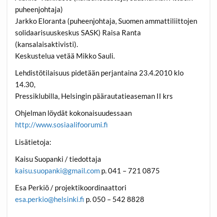
puheenjohtaja)
Jarkko Eloranta (puheenjohtaja, Suomen ammattiliittojen
solidaarisuuskeskus SASK) Raisa Ranta
(kansalaisaktivisti).
Keskustelua vetää Mikko Sauli.
Lehdistötilaisuus pidetään perjantaina 23.4.2010 klo
14.30,
Pressiklubilla, Helsingin päärautatieaseman II krs
Ohjelman löydät kokonaisuudessaan
http://www.sosiaalifoorumi.fi
Lisätietoja:
Kaisu Suopanki / tiedottaja
kaisu.suopanki@gmail.com
p. 041 – 721 0875
Esa Perkiö / projektikoordinaattori
esa.perkio@helsinki.fi
p. 050 – 542 8828