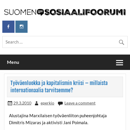
Skip
to
content
Maailmanparannuspäivät Lapinlahden Lähteellä, Helsingissä
Maailmanparannuspäivät / Suomen
26.–27.9.2026
Sosiaalifoorumi
Menu
Työväenluokka ja kapitalismin kriisi – millaista
internationaalia tarvitsemme?
29.3.2010
eperkio
Leave a comment
Alustajina Marxilaisen työväenliiton puheenjohtaja
Dimitris Mizaras ja aktivisti Jani Poimala.