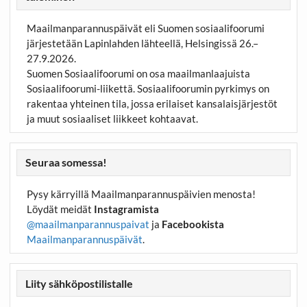
Maailmanparannuspäivät eli Suomen sosiaalifoorumi
järjestetään Lapinlahden lähteellä, Helsingissä 26.–
27.9.2026.
Suomen Sosiaalifoorumi on osa maailmanlaajuista
Sosiaalifoorumi-liikettä. Sosiaalifoorumin pyrkimys on
rakentaa yhteinen tila, jossa erilaiset kansalaisjärjestöt
ja muut sosiaaliset liikkeet kohtaavat.
Seuraa somessa!
Pysy kärryillä Maailmanparannuspäivien menosta!
Löydät meidät
Instagramista
@maailmanparannuspaivat
ja
Facebookista
Maailmanparannuspäivät
.
Liity sähköpostilistalle