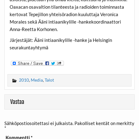
Oaxacan osavaltion tilanteesta ja radioiden toiminnasta
kertovat Tepejillon yhteisöradion kuuluttaja Veronica
Morales sekä Ääni intiaanikylille -hankekoordinaattori
Anna-Reetta Korhonen.
Järjestäjät: Ääni intiaanikylille -hanke ja Helsingin
seurakuntayhtymä
2010
,
Media
,
Talot
Vastaa
Sähköpostiosoitettasi ei julkaista.
Pakolliset kentät on merkitty
*
Kommentti
*