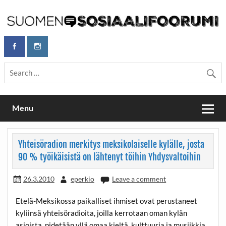
Skip
to
content
Maailmanparannuspäivät Lapinlahden Lähteellä, Helsingissä
Maailmanparannuspäivät / Suomen
26.–27.9.2026
Sosiaalifoorumi
Menu
Yhteisöradion merkitys meksikolaiselle kylälle, josta
90 % työikäisistä on lähtenyt töihin Yhdysvaltoihin
26.3.2010
eperkio
Leave a comment
Etelä-Meksikossa paikalliset ihmiset ovat perustaneet
kyliinsä yhteisöradioita, joilla kerrotaan oman kylän
asioista, pidetään yllä omaa kieltä, kulttuuria ja musiikkia.