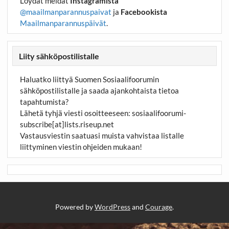
Löydät meidät
Instagramista
@maailmanparannuspaivat
ja
Facebookista
Maailmanparannuspäivät
.
Liity sähköpostilistalle
Haluatko liittyä Suomen Sosiaalifoorumin
sähköpostilistalle ja saada ajankohtaista tietoa
tapahtumista?
Lähetä tyhjä viesti osoitteeseen:
sosiaalifoorumi-
subscribe[at]lists.riseup.net
Vastausviestin saatuasi muista vahvistaa listalle
liittyminen viestin ohjeiden mukaan!
Powered by
WordPress
and
Courage
.