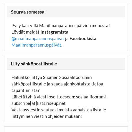
Seuraa somessa!
Pysy kärryillä Maailmanparannuspäivien menosta!
Löydät meidät
Instagramista
@maailmanparannuspaivat
ja
Facebookista
Maailmanparannuspäivät
.
Liity sähköpostilistalle
Haluatko liittyä Suomen Sosiaalifoorumin
sähköpostilistalle ja saada ajankohtaista tietoa
tapahtumista?
Lähetä tyhjä viesti osoitteeseen:
sosiaalifoorumi-
subscribe[at]lists.riseup.net
Vastausviestin saatuasi muista vahvistaa listalle
liittyminen viestin ohjeiden mukaan!