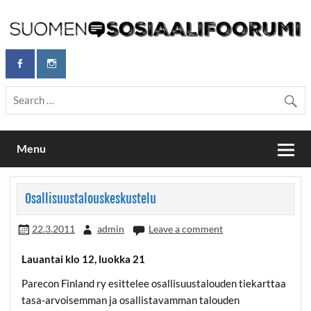
Skip
to
content
Maailmanparannuspäivät Lapinlahden Lähteellä, Helsingissä
Maailmanparannuspäivät / Suomen
26.–27.9.2026
Sosiaalifoorumi
Menu
Osallisuustalouskeskustelu
22.3.2011
admin
Leave a comment
Lauantai klo 12, luokka 21
Parecon Finland ry esittelee osallisuustalouden tiekarttaa
tasa-arvoisemman ja osallistavamman talouden