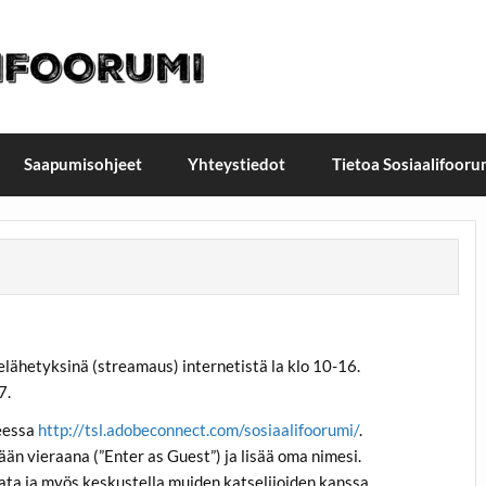
t / Suomen Sosiaalifoorum
ellä, Helsingissä 26.–27.9.2026
Saapumisohjeet
Yhteystiedot
Tietoa Sosiaalifooru
velähetyksinä (streamaus) internetistä la klo 10-16.
7.
teessa
http://tsl.adobeconnect.com/sosiaalifoorumi/
.
än vieraana (”Enter as Guest”) ja lisää oma nimesi.
rata ja myös keskustella muiden katselijoiden kanssa