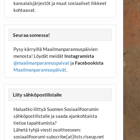
kansalaisjärjestöt ja muut sosiaaliset liikkeet
kohtaavat.
Seuraa somessa!
Pysy kärryillä Maailmanparannuspäivien
menosta! Löydät meidät
Instagramista
@maailmanparannuspaivat
ja
Facebookista
Maailmanparannuspäivät
.
Liity sähköpostilistalle
Haluatko liittyä Suomen Sosiaalifoorumin
sähköpostilistalle ja saada ajankohtaista
tietoa tapahtumista?
Lähetä tyhjä viesti osoitteeseen:
sosiaalifoorumi-subscribe[at]lists.riseup.net