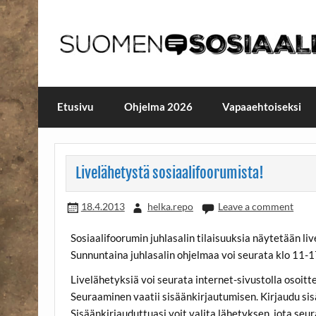
Skip
to
content
Maailmanparannuspäivä
Maailmanparannuspäivät Lapinlahden Lähte
Etusivu
Ohjelma 2026
Vapaaehtoiseksi
Livelähetystä sosiaalifoorumista!
18.4.2013
helka.repo
Leave a comment
Sosiaalifoorumin juhlasalin tilaisuuksia näytetään li
Sunnuntaina juhlasalin ohjelmaa voi seurata klo 11-1
Livelähetyksiä voi seurata internet-sivustolla osoit
Seuraaminen vaatii sisäänkirjautumisen. Kirjaudu sisä
Sisäänkirjauduttuasi voit valita lähetyksen, jota seu