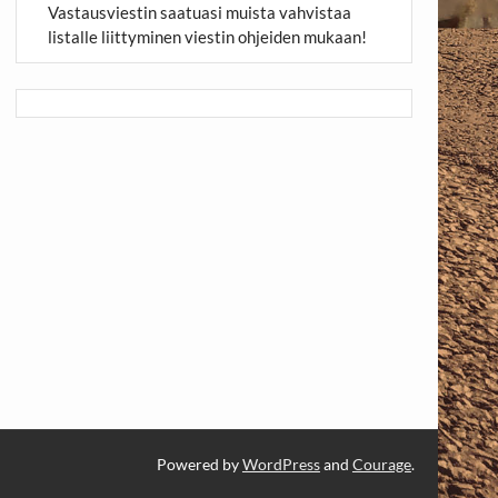
Vastausviestin saatuasi muista vahvistaa
listalle liittyminen viestin ohjeiden mukaan!
Powered by
WordPress
and
Courage
.