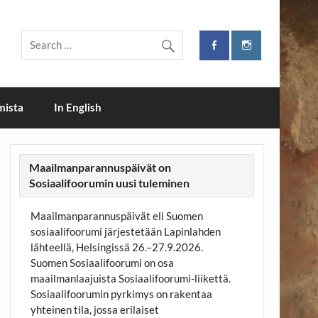
i
mista
In English
Maailmanparannuspäivät on
Sosiaalifoorumin uusi tuleminen
Maailmanparannuspäivät eli Suomen
sosiaalifoorumi järjestetään Lapinlahden
lähteellä, Helsingissä 26.–27.9.2026.
Suomen Sosiaalifoorumi on osa
maailmanlaajuista Sosiaalifoorumi-liikettä.
Sosiaalifoorumin pyrkimys on rakentaa
yhteinen tila, jossa erilaiset