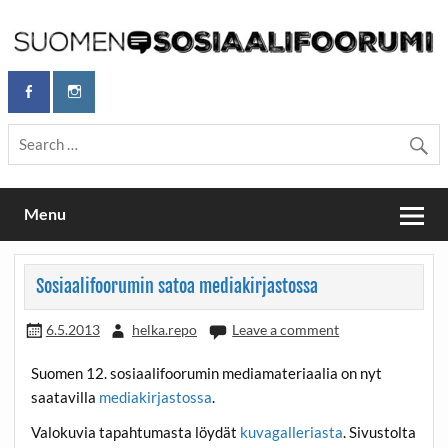
Skip
to
content
Maailmanparannuspäivät Lapinlahden Lähteellä, Helsingissä
Maailmanparannuspäivät / Suomen
26.–27.9.2026
Sosiaalifoorumi
Menu
Sosiaalifoorumin satoa mediakirjastossa
6.5.2013
helka.repo
Leave a comment
Suomen 12. sosiaalifoorumin mediamateriaalia on nyt
saatavilla
mediakirjastossa
.
Valokuvia tapahtumasta löydät
kuvagalleriasta
. Sivustolta