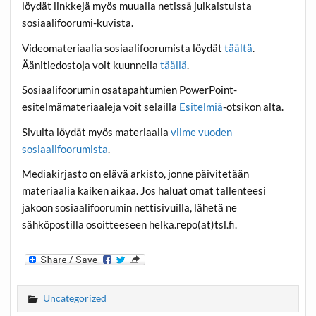
löydät linkkejä myös muualla netissä julkaistuista
sosiaalifoorumi-kuvista.
Videomateriaalia sosiaalifoorumista löydät
täältä
.
Äänitiedostoja voit kuunnella
täällä
.
Sosiaalifoorumin osatapahtumien PowerPoint-
esitelmämateriaaleja voit selailla
Esitelmiä
-otsikon alta.
Sivulta löydät myös materiaalia
viime vuoden
sosiaalifoorumista
.
Mediakirjasto on elävä arkisto, jonne päivitetään
materiaalia kaiken aikaa. Jos haluat omat tallenteesi
jakoon sosiaalifoorumin nettisivuilla, lähetä ne
sähköpostilla osoitteeseen helka.repo(at)tsl.fi.
Uncategorized