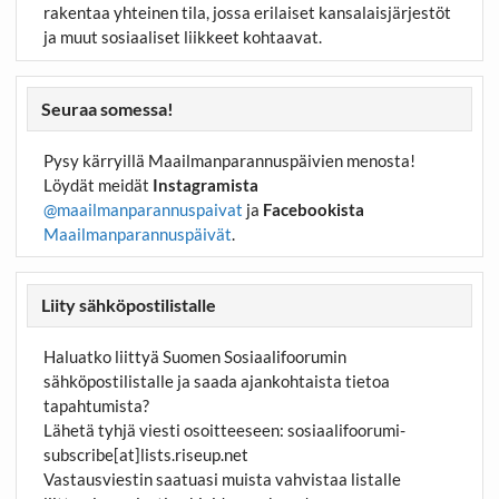
rakentaa yhteinen tila, jossa erilaiset kansalaisjärjestöt
ja muut sosiaaliset liikkeet kohtaavat.
Seuraa somessa!
Pysy kärryillä Maailmanparannuspäivien menosta!
Löydät meidät
Instagramista
@maailmanparannuspaivat
ja
Facebookista
Maailmanparannuspäivät
.
Liity sähköpostilistalle
Haluatko liittyä Suomen Sosiaalifoorumin
sähköpostilistalle ja saada ajankohtaista tietoa
tapahtumista?
Lähetä tyhjä viesti osoitteeseen:
sosiaalifoorumi-
subscribe[at]lists.riseup.net
Vastausviestin saatuasi muista vahvistaa listalle