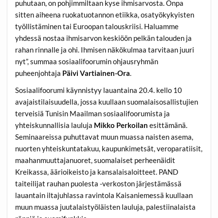
puhutaan, on pohjimmiltaan kyse ihmisarvosta. Onpa
sitten aiheena ruokatuotannon etiikka, osatyökykyisten
työllistäminen tai Euroopan talouskriisi. Haluamme
yhdessä nostaa ihmisarvon keskiöön pelkän talouden ja
rahan rinnalle ja ohi. Ihmisen näkökulmaa tarvitaan juuri
nyt”, summaa sosiaalifoorumin ohjausryhmän
puheenjohtaja
Päivi Vartiainen-Ora
.
Sosiaalifoorumi käynnistyy lauantaina 20.4. kello 10
avajaistilaisuudella, jossa kuullaan suomalaisosallistujien
terveisiä Tunisin Maailman sosiaalifoorumista ja
yhteiskunnallisia lauluja
Mikko Perkoilan
esittämänä.
Seminaareissa puhuttavat muun muassa naisten asema,
nuorten yhteiskuntatakuu, kaupunkimetsät, veroparatiisit,
maahanmuuttajanuoret, suomalaiset perheenäidit
Kreikassa, äärioikeisto ja kansalaisaloitteet. PAND
taiteilijat rauhan puolesta -verkoston järjestämässä
lauantain iltajuhlassa ravintola Kaisaniemessä kuullaan
muun muassa juutalaistyöläisten lauluja, palestiinalaista