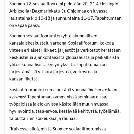
Suomen 12. sosiaalifoorumi pidetään 20.-21.4 Helsingin
Arbiksella (Dagmarinkatu 3). Ohjelmaa on luvassa
lauantaina klo 10-18 ja sunnuntaina 11-17. Tapahtumaan
on vapaa pääsy.
Suomen sosiaalifoorumi on yhteiskunnallisen
kansalaiskeskustelun areena. Sosiaalifoorumi kokoaa
yhteen erilaiset liikkeet, järjestöt ja verkostot herättäen
keskustelua ajankohtaisista globaaleista ja paikallisista
yhteiskunnallisista kysymyksistä. Tapahtumaa on
järjestämässä yli sata järjestöä, verkostoa ja
kansanliikettä.
Sosiaalifoorumin teema on tänä vuonna
Ihmisarvosta on
kysymys!
Tapahtuman kymmenissä seminaareissa,
työpajoissa ja elokuvissa käsitellään muun muassa
hyvinvointia, tasa-arvoa, kestävää kehitystä, työelämää,
taloutta, ihmisoikeuksia ja rauhaa.
”Kaikessa siinä, mistä Suomen sosiaalifoorumissa