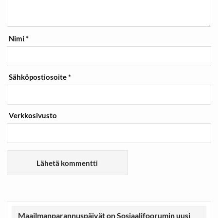
Nimi
*
Sähköpostiosoite
*
Verkkosivusto
Maailmanparannuspäivät on Sosiaalifoorumin uusi