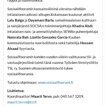
räppiä ja suomifunkkia.
Sosiaalifoorumin kansainvälisinä vieraina nähdään
intialaiseen adivasi-alkuperäiskansaan kuuluvat aktiivit
Lalu Baiga
ja
Dayamani Barla
, somalimaalaisen kulttuuri-
ja naisjärjestö SOCSA:n toiminnanjohtaja
Khadra Abdi
,
intialaisen nais- ja ammattiyhdistys SEWAn puheenjohtaja
Namrata Bali
,
Lizette Gonzalez Garcia
Kuuban
kommunistisesta nuorisoliitosta sekä taiteilija
Hossam
Alsaad
Syyriasta.
Sosiaalifoorumin kahden vuoden välein vaihtuvana tili- ja
vastuujärjestönä toimii tänä vuonna Työväen Sivistysliitto
TSL ry. Suomen ulkoasiainministeriö tukee
sosiaalifoorumia.
Tutustu ohjelmaan:
www.sosiaalifoorumi.fi
Lisätietoa:
Koordinaattori
Maarit Tervo
, puh: 040 567 3209,
maarit.tervo@tsl.fi