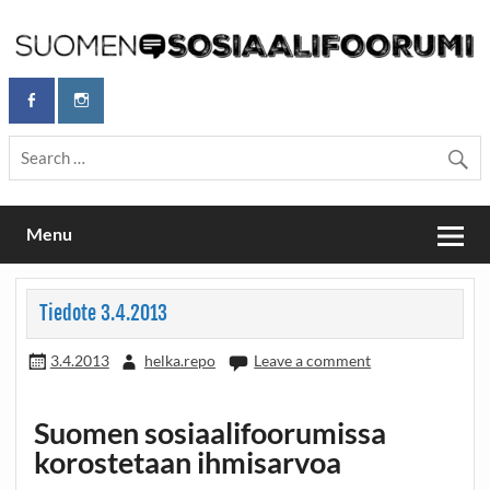
Skip
to
content
Maailmanparannuspäivät Lapinlahden Lähteellä, Helsingissä
Maailmanparannuspäivät / Suomen
26.–27.9.2026
Sosiaalifoorumi
Menu
Tiedote 3.4.2013
3.4.2013
helka.repo
Leave a comment
Suomen sosiaalifoorumissa
korostetaan ihmisarvoa