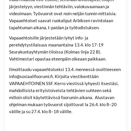
järjestelyyn, viestinnän tehtäviin, valokuvaamaan ja
videoimaan. Työvuorot ovat noin neljän tunnin mittaisia.
Vapaaehtoiset saavat ruokaliput Arbiksen ravintolaan
tapahtuman aikana, t-paidan ja työtodistuksen.
Vapaaehtoisille järjestetään lyhyt info- ja
perehdytystilaisuus maanantaina 13.4. klo 17-19
Seurakuntayhtymän tiloissa (Kolmas linja 22 B).
Vahtimestari opastaa eteenpäin oikeaan paikkaan.
Ilmoittaudu vapaaehtoiseksi 13.4. mennessä osoitteeseen
info@sosiaalifoorumi.fi. Kirjoita viestikenttään
VAPAAEHTOINEN SSF. Kerro viestissä lyhyesti itsestäsi,
mahdollisista erityistoiveista tehtävien suhteen sekä
milloin olisit käytettävissä foorumin aikana. Alustavan
ohjelman mukaan työvuorot sijoittuvat la 26.4. klo 8–20
välille ja su 27.4. klo 8–18 välille.