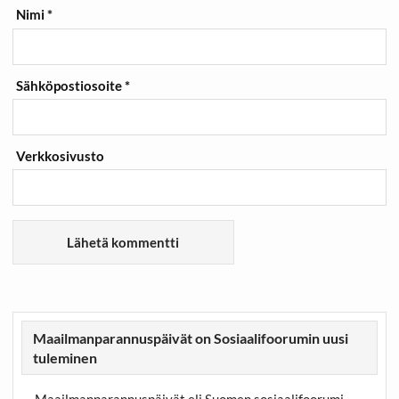
Nimi
*
Sähköpostiosoite
*
Verkkosivusto
Maailmanparannuspäivät on Sosiaalifoorumin uusi
tuleminen
Maailmanparannuspäivät eli Suomen sosiaalifoorumi