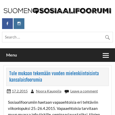
Skip
to
content
Maailmanparannuspäivät Lapinlahden Lähteellä, Helsingissä
Maailmanparannuspäivät / Suomen
26.–27.9.2026
Sosiaalifoorumi
Menu
Tule mukaan tekemään vuoden mielenkiintoisinta
kansalaisfoorumia
17.2.2015
Noora Kauppila
Leave a comment
Sosiaalifoorumiin haetaan vapaaehtoisia eri tehtäviin
viikonlopuksi 25.-26.4.2015. Vapaaehtoisia tarvitaan
muun muassa info-tiskille, seminaariavustajiksi, tilojen