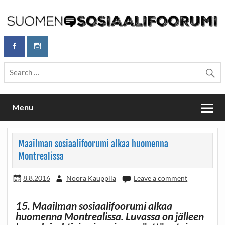
Skip
to
content
Maailmanparannuspäivät Lapinlahden Lähteellä, Helsingissä
Maailmanparannuspäivät / Suomen
26.–27.9.2026
Sosiaalifoorumi
Menu
Maailman sosiaalifoorumi alkaa huomenna
Montrealissa
8.8.2016
Noora Kauppila
Leave a comment
15. Maailman sosiaalifoorumi alkaa
huomenna Montrealissa. Luvassa on jälleen