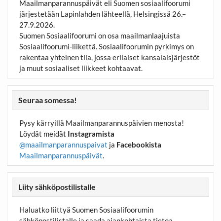
Maailmanparannuspäivät eli Suomen sosiaalifoorumi
järjestetään Lapinlahden lähteellä, Helsingissä 26.–
27.9.2026.
Suomen Sosiaalifoorumi on osa maailmanlaajuista
Sosiaalifoorumi-liikettä. Sosiaalifoorumin pyrkimys on
rakentaa yhteinen tila, jossa erilaiset kansalaisjärjestöt
ja muut sosiaaliset liikkeet kohtaavat.
Seuraa somessa!
Pysy kärryillä Maailmanparannuspäivien menosta!
Löydät meidät
Instagramista
@maailmanparannuspaivat
ja
Facebookista
Maailmanparannuspäivät
.
Liity sähköpostilistalle
Haluatko liittyä Suomen Sosiaalifoorumin
sähköpostilistalle ja saada ajankohtaista tietoa