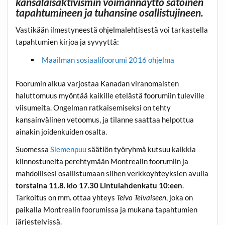
kansalaisaktivismin voimannäyttö satoinen
tapahtumineen ja tuhansine osallistujineen.
Vastikään ilmestyneestä ohjelmalehtisestä voi tarkastella
tapahtumien kirjoa ja syvyyttä:
Maailman sosiaalifoorumi 2016 ohjelma
Foorumin alkua varjostaa Kanadan viranomaisten
haluttomuus myöntää kaikille etelästä foorumiin tuleville
viisumeita. Ongelman ratkaisemiseksi on tehty
kansainvälinen v
etoomus, ja tilanne saattaa helpottua
ainakin joidenkuiden osalta.
Suomessa
Siemenpuu
säätiön työryhmä kutsuu kaikkia
kiinnostuneita perehtymään Montrealin foorumiin ja
mahdollisesi osallistumaan siihen verkkoyhteyksien avulla
torstaina 11.8. klo 17.30 Lintulahdenkatu 10:een
.
Tarkoitus on mm. ottaa yhteys
Teivo Teivaiseen
, joka on
paikalla Montrealin foorumissa ja mukana tapahtumien
järjestelyissä.