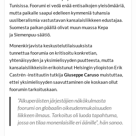
Tunisissa. Foorumi ei vedä enää entisaikojen yleisömääriä,
mutta paikalle saapui edelleen kymmeniä tuhansia
uusliberalismia vastustavan kansalaisliikkeen edustajaa.
Suomesta paikan päällä olivat muun muassa Kepa
ja Siemenpuu-säätiö.
Monenkirjavista keskustelutilaisuuksista
tunnettua foorumia on kritisoitu konkretian,
yhtenäisyyden ja yksimielisyyden puutteesta, mutta
kansalaisliikkeisiin erikoistunut Helsingin yliopiston Erik
Castrén -instituutin tutkija
Giuseppe Caruso
muistuttaa,
ettei yksimielisyyden saavuttaminen ole koskaan ollut
foorumin tarkoituskaan.
”Alkuperäisten järjestäjien näkökulmasta
foorumi on globaalin oikeudenmukaisuuden
liikkeen ilmaus. Tarkoitus oli luoda tapahtuma,
jossa on tilaa monenlaisille eri äänille”, hän sanoo.