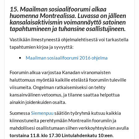
15. Maailman sosiaalifoorumi alkaa
huomenna Montrealissa. Luvassa on jälleen
kansalaisaktivismin voimannäyttö satoinen
tapahtumineen ja tuhansine osallistujineen.
Vastikään ilmestyneestä ohjelmalehtisestä voi tarkastella
tapahtumien kirjoa ja syvyyttä:
Maailman sosiaalifoorumi 2016 ohjelma
Foorumin alkua varjostaa Kanadan viranomaisten
haluttomuus myöntää kaikille etelästä foorumiin tuleville
viisumeita. Ongelman ratkaisemiseksi on tehty
kansainvälinen v
etoomus, ja tilanne saattaa helpottua
ainakin joidenkuiden osalta.
Suomessa
Siemenpuu
säätiön työryhmä kutsuu kaikkia
kiinnostuneita perehtymään Montrealin foorumiin ja
mahdollisesi osallistumaan siihen verkkoyhteyksien avulla
torstaina 11.8. klo 17.30 Lintulahdenkatu 10:een
.