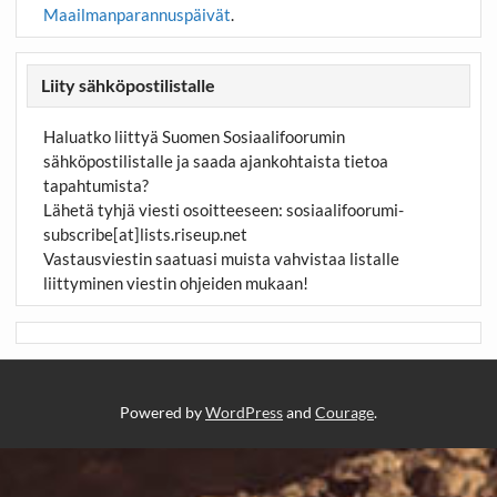
Maailmanparannuspäivät
.
Liity sähköpostilistalle
Haluatko liittyä Suomen Sosiaalifoorumin
sähköpostilistalle ja saada ajankohtaista tietoa
tapahtumista?
Lähetä tyhjä viesti osoitteeseen:
sosiaalifoorumi-
subscribe[at]lists.riseup.net
Vastausviestin saatuasi muista vahvistaa listalle
liittyminen viestin ohjeiden mukaan!
Powered by
WordPress
and
Courage
.