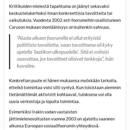
Kriitikoiden mielestä tapahtuma on jäänyt sekavaksi
keskustelukerhoksi ilman konkreettisia tavoitteita tai
vaikutuksia. Vuodesta 2002 asti foorumeihin osallistuneen
Caruson mukaan moniäänisyys on kuitenkin vahvuus.
”Alusta alkaen foorumilla ei ollut erityistä
poliittista tavoitetta, vaan tavoitteena oli kyky
ajatella ’laatikon ulkopuolella’. Sitä ei voitaisi
saavuttaa, jos tavoitteet olisivat tarkkoja”, hän
kuvailee.
Konkretian puute ei hänen mukaansa myöskään tarkoita,
etteikö toimintaa voisi silti syntyä. Kun toisistaan aiemmin
tietämättömät aktivistit kohtaavat, tuloksena voi olla
uusia verkostoja ja lopulta toimintaa.
Esimerkiksi Irakin sodan vastaisten
jättimielenosoitusten vuonna 2003 on ajateltu saaneen
alkunsa Euroopan sosiaalifoorumin yhteydessä.