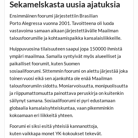
Sekamelskasta uusia ajatuksia
Ensimmäinen foorumi järjestettiin Brasilian
Porto Alegressa vuonna 2001. Tavoitteena oli luoda
vastavoima samaan aikaan järjestettävälle Maailman
talousfoorumille ja kohtaamispaikka kansalaisliikkeille.
Huippuvuosina tilaisuuteen saapui jopa 150000 ihmistä
ympäri maailmaa. Samalla syntyivät myös alueelliset ja
paikalliset foorumit, kuten Suomen
sosiaalifoorumi. Sittemmin foorumi on alettu järjestää joka
toinen vuosi eikä sen ajankohta ole enää Maailman
talousfoorumiin sidottu. Moniarvoisuutta, monipuolisuutta
ja riippumattomuutta painottava peruskirja on kuitenkin
säilynyt samana. Sosiaalifoorumi ei pyri edustamaan
globaalia kansalaisyhteiskuntaa, vaan pikemminkin
kokoamaan eri liikkeitä yhteen.
Foorumi ei siksi esitä yhteisiä kannanottoja,
kuten vaikkapa monet YK-kokoukset tekevät.