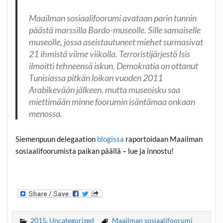
Maailman sosiaalifoorumi avataan parin tunnin
päästä marssilla Bardo-museolle. Sille samaiselle
museolle, jossa aseistautuneet miehet surmasivat
21 ihmistä viime viikolla. Terroristijärjestö Isis
ilmoitti tehneensä iskun. Demokratia on ottanut
Tunisiassa pitkän loikan vuoden 2011
Arabikevään jälkeen, mutta museoisku saa
miettimään minne foorumin isäntämaa onkaan
menossa.
Siemenpuun delegaation
blogissa
raportoidaan Maailman
sosiaalifoorumista paikan päällä – lue ja innostu!
2015
,
Uncategorized
Maailman sosiaalifoorumi