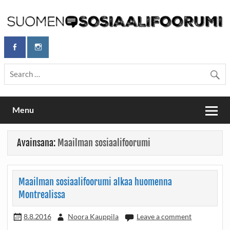
Skip
to
content
Maailmanparannuspäivät Lapinlahden Lähteellä, Helsingissä
Maailmanparannuspäivät / Suomen
26.–27.9.2026
sosiaalifoorumi
Menu
Avainsana:
Maailman sosiaalifoorumi
Maailman sosiaalifoorumi alkaa huomenna
Montrealissa
8.8.2016
Noora Kauppila
Leave a comment