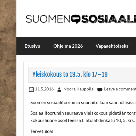
Skip
to
content
Maailmanparannuspäivä
Maailmanparannuspäivät Lapinlahden Lähte
Etusivu
Ohjelma 2026
Vapaaehtoiseksi
Yleiskokous to 19.5. klo 17–19
11.5.2016
Noora Kauppila
Leave a commen
Suomen sosiaalifoorumia suunnitellaan säännöllisissä 
Sosiaalifoorumin seuraava yleiskokous pidetään tors
kokoushuone osoitteessa Lintulahdenkatu 10, 5. krs.
Tervetuloa!