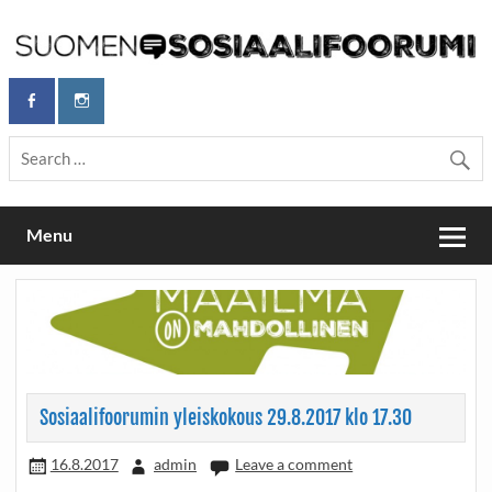
Skip
to
content
Maailmanparannuspäivät Lapinlahden Lähteellä, Helsingissä
Maailmanparannuspäivät / Suomen
26.–27.9.2026
Sosiaalifoorumi
Menu
Sosiaalifoorumin yleiskokous 29.8.2017 klo 17.30
16.8.2017
admin
Leave a comment