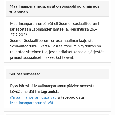
Maailmanparannuspäivät on Sosiaalifoorumin uusi
tuleminen
Maailmanparannuspäivät eli Suomen sosiaalifoorumi
järjestetään Lapinlahden lähteellä, Helsingissä 26.–
27.9.2026.
Suomen Sosiaalifoorumi on osa maailmanlaajuista
Sosiaalifoorumi-liikettä. Sosiaalifoorumin pyrkimys on
rakentaa yhteinen tila, jossa erilaiset kansalaisjärjestöt
ja muut sosiaaliset liikkeet kohtaavat.
Seuraa somessa!
Pysy kärryillä Maailmanparannuspäivien menosta!
Löydät meidät
Instagramista
@maailmanparannuspaivat
ja
Facebookista
Maailmanparannuspäivät
.