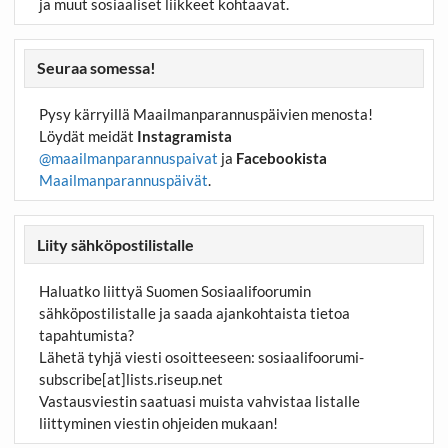
ja muut sosiaaliset liikkeet kohtaavat.
Seuraa somessa!
Pysy kärryillä Maailmanparannuspäivien menosta!
Löydät meidät
Instagramista
@maailmanparannuspaivat
ja
Facebookista
Maailmanparannuspäivät
.
Liity sähköpostilistalle
Haluatko liittyä Suomen Sosiaalifoorumin
sähköpostilistalle ja saada ajankohtaista tietoa
tapahtumista?
Lähetä tyhjä viesti osoitteeseen:
sosiaalifoorumi-
subscribe[at]lists.riseup.net
Vastausviestin saatuasi muista vahvistaa listalle
liittyminen viestin ohjeiden mukaan!