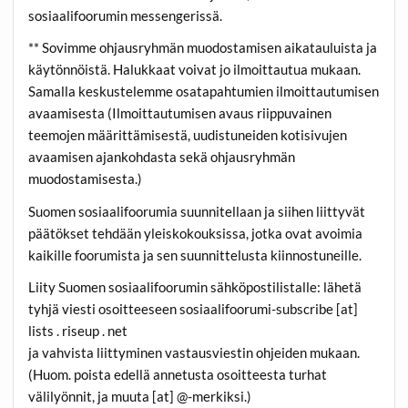
sosiaalifoorumin messengerissä.
** Sovimme ohjausryhmän muodostamisen aikatauluista ja
käytönnöistä. Halukkaat voivat jo ilmoittautua mukaan.
Samalla keskustelemme osatapahtumien ilmoittautumisen
avaamisesta (Ilmoittautumisen avaus riippuvainen
teemojen määrittämisestä, uudistuneiden kotisivujen
avaamisen ajankohdasta sekä ohjausryhmän
muodostamisesta.)
Suomen sosiaalifoorumia suunnitellaan ja siihen liittyvät
päätökset tehdään yleiskokouksissa, jotka ovat avoimia
kaikille foorumista ja sen suunnittelusta kiinnostuneille.
Liity Suomen sosiaalifoorumin sähköpostilistalle: lähetä
tyhjä viesti osoitteeseen sosiaalifoorumi-subscribe [at]
lists . riseup . net
ja vahvista liittyminen vastausviestin ohjeiden mukaan.
(Huom. poista edellä annetusta osoitteesta turhat
välilyönnit, ja muuta [at] @-merkiksi.)