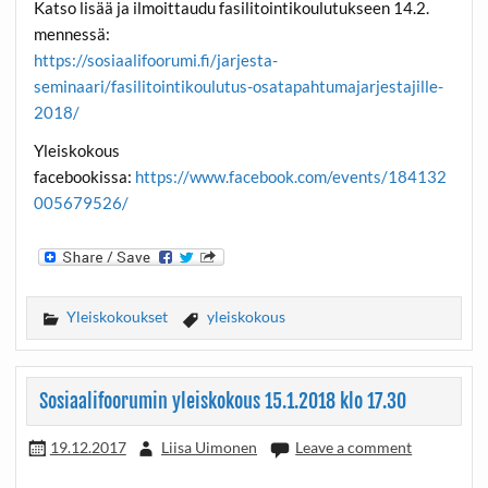
Katso lisää ja ilmoittaudu fasilitointikoulutukseen 14.2.
mennessä:
https://sosiaalifoorumi.fi/jarjesta-
seminaari/fasilitointikoulutus-osatapahtumajarjestajille-
2018/
Yleiskokous
facebookissa:
https://www.facebook.com/events/184132
005679526/
Yleiskokoukset
yleiskokous
Sosiaalifoorumin yleiskokous 15.1.2018 klo 17.30
19.12.2017
Liisa Uimonen
Leave a comment