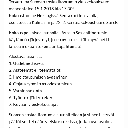
Tervetuloa Suomen sosiaalifoorumin yleiskokoukseen
maanantaina 15.1.2018 klo 17.30!
Kokoustamme Helsingissä Seurakuntien talolla,
osoitteessa Kolmas linja 22, 2. kerros, kokoushuone Sonck.
Kokous polkaisee kunnolla käyntiin Sosiaalifoorumin
käytännön järjestelyt, joten nyt on erittäin hyvä hetki
lähteä mukaan tekemään tapahtumaa!
Alustava asialista:
1. Uudet nettisivut
2. Alateemat eli teematalot
3. Ilmoittautumisen avaaminen
4. Ohjausryhmän muodostaminen
5. Varainhankinta
6. Työntekijöiden rekry
7. Kevään yleiskokousajat
Suomen sosiaalifoorumia suunnitellaan ja siihen liittyvät
päätökset tehdään yleiskokouksissa, jotka ovat avoimia