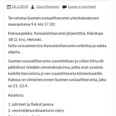
26.3.2018
Liisa Uimonen
Leave a comment
Tervetuloa Suomen sosiaalifoorumin yleiskokoukseen
maanantaina 9.4. klo 17.30!
Kokouspaikka: Kansalaisfoorumin järjestötila, Käenkuja
1B (2. krs), Helsinki.
Soita ovisummerista Kansalaisfoorumin ovikelloa ja odota
ohjeita.
Suomen sosiaalifoorumia suunnitellaan ja siihen liittyvät
päätökset tehdään yleiskokouksissa, jotka ovat avoimia
kaikille foorumista ja sen suunnittelusta kiinnostuneille.
Kokous on viimeinen ennen Suomen sosiaalifoorumia, joka
on 21.-22.4.
Asialista:
1. julisteet ja flaikut jaossa
2. viestintäkoordinaattorin rekry