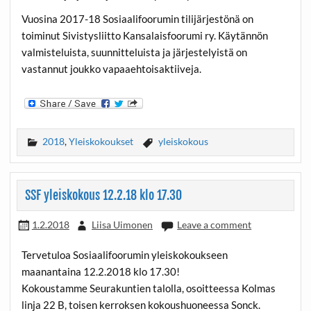
Vuosina 2017-18 Sosiaalifoorumin tilijärjestönä on
toiminut Sivistysliitto Kansalaisfoorumi ry. Käytännön
valmisteluista, suunnitteluista ja järjestelyistä on
vastannut joukko vapaaehtoisaktiiveja.
2018
,
Yleiskokoukset
yleiskokous
SSF yleiskokous 12.2.18 klo 17.30
1.2.2018
Liisa Uimonen
Leave a comment
Tervetuloa Sosiaalifoorumin yleiskokoukseen
maanantaina 12.2.2018 klo 17.30!
Kokoustamme Seurakuntien talolla, osoitteessa Kolmas
linja 22 B, toisen kerroksen kokoushuoneessa Sonck.