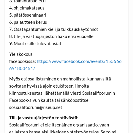
3. toimintabudjetti
4. ohjelmakatsaus
5. päätösseminaari
6. palautteen keruu
7. Osatapahtumien kieli ja tulkkauskäytönnöt
8. tili- ja vastuujärjestön haku ensi vuodelle
9. Muut esille tulevat asiat
Yleiskokous
facebookissa:
https://www.facebook.com/events/155566
691803451/
Myös etäosallistuminen on mahdollista, kunhan siitä
sovitaan hyvissä ajoin etukäteen. Ilmoita
kiinnostuksestasi lähettämällä viesti Sosiaalifoorumin
Facebook-sivun kautta tai sähköpostitse:
sosiaalifoorumi@riseup.net
Tili- ja vastuujärjestön tehtävästä:
Sosiaalifoorumi ei ole itsenäinen organisaatio, vaan
erilaisten kansalaisliikkeiden yhteistyön tulos. Se toimii