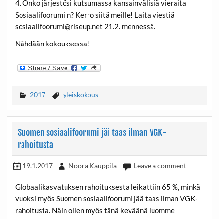
4. Onko järjestösi kutsumassa kansainvälisiä vieraita
Sosiaalifoorumiin? Kerro siitä meille! Laita viestiä
sosiaalifoorumi@riseup.net
21.2. mennessä.
Nähdään kokouksessa!
2017
yleiskokous
Suomen sosiaalifoorumi jäi taas ilman VGK-
rahoitusta
19.1.2017
Noora Kauppila
Leave a comment
Globaalikasvatuksen rahoituksesta leikattiin 65 %, minkä
vuoksi myös Suomen sosiaalifoorumi jää taas ilman VGK-
rahoitusta. Näin ollen myös tänä keväänä luomme