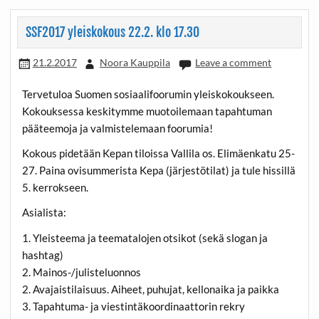
SSF2017 yleiskokous 22.2. klo 17.30
21.2.2017
Noora Kauppila
Leave a comment
Tervetuloa Suomen sosiaalifoorumin yleiskokoukseen.
Kokouksessa keskitymme muotoilemaan tapahtuman
pääteemoja ja valmistelemaan foorumia!
Kokous pidetään Kepan tiloissa Vallila os. Elimäenkatu 25-
27. Paina ovisummerista Kepa (järjestötilat) ja tule hissillä
5. kerrokseen.
Asialista:
1. Yleisteema ja teematalojen otsikot (sekä slogan ja
hashtag)
2. Mainos-/julisteluonnos
2. Avajaistilaisuus. Aiheet, puhujat, kellonaika ja paikka
3. Tapahtuma- ja viestintäkoordinaattorin rekry