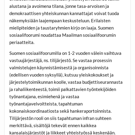
alustana ja avoimena tilana, jonne tasa-arvoisen ja
demokraattisen yhteiskunnan kannattajat voivat tuoda
näkemyksiään laajempaan keskusteluun. Erilaisten
mielipiteiden ja taustaryhmien kirjo on laaja. Suomen
sosiaalifoorumi noudattaa Maailman sosiaalifoorumin
periaatteita.
Suomen sosiaalifoorumilla on 1-2 vuoden välein vaihtuva
vastuujärjestäjä, ns. tilijärjestö. Se vastaa prosessin
valmistelujen käynnistämisestä ja organisoinnista
(edellisen vuoden syksyllä), kutsuu yleiskokoukset ja
järjestelytoimikunnan koolle, vastaa budjettiseurannasta
ja rahaliikenteestä, toimii palkattavien työntekijöiden
työnantajana, esimiehenä ja vastaa
työnantajavelvoitteista, tapahtuman
kokonaiskoordinaatiosta sekä hankeraportoinnista.
Tilijärjestön rooli on siis tapahtuman infran suhteen
merkittävä, sisältöjä tekevät ennen kaikkea
kansalaisjärjestöt ja liikkeet yhteistyössä keskenään.