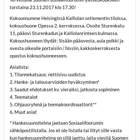
torstaina 23.11.2017 klo 17.30!
Kokoonnumme Helsingissä Kalliolan setlementin tiloissa,
kokoushuone Opessa 2. kerroksessa. Osoite Sturenkatu
11, pääovi Sturenkadun ja Kalliolanrinteen kulmassa.
Kokoushuoneen löydät: Sisään pääovesta, aula poikki ja
ovesta oikealle portaisiin / hissiin, kakkoskerroksesta
opastus kokoushuoneeseen.
Asialista:
1. Tilannekatsaus: nettisivu-uudistus
2. Hanke- ja talousarvioiden hyväksyminen*
3. Saadut ehdotukset kv. vieraiksi, jatkosta sopiminen
4. Teematalot
5. Ohjausryhmä ja teemakoordinaattorit**
6. Muut asiat
* Hankesuunnitelma jaetaan Sosiaalifoorumin
sähköpostilistalla. Jos et ole listalla tai liityt sille vasta
kun hankesuunnitelma on sillä jaettu, laita viestiä Suomen