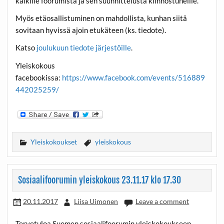
kaikille foorumista ja sen suunnittelusta kiinnostuneille.
Myös etäosallistuminen on mahdollista, kunhan siitä
sovitaan hyvissä ajoin etukäteen (ks. tiedote).
Katso
joulukuun tiedote järjestöille
.
Yleiskokous
facebookissa:
https://www.facebook.com/events/516889
442025259/
Yleiskokoukset
yleiskokous
Sosiaalifoorumin yleiskokous 23.11.17 klo 17.30
20.11.2017
Liisa Uimonen
Leave a comment
Tervetuloa Suomen sosiaalifoorumin yleiskokoukseen