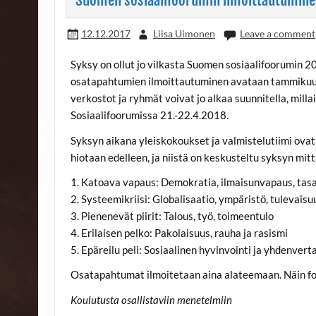
12.12.2017
Liisa Uimonen
Leave a comment
Syksy on ollut jo vilkasta Suomen sosiaalifoorumin 2
osatapahtumien
ilmoittautuminen avataan tammikuu
verkostot ja ryhmät voivat jo alkaa suunnitella, mill
Sosiaalifoorumissa 21.-22.4.2018.
Syksyn aikana yleiskokoukset ja valmistelutiimi ova
hiotaan edelleen, ja niistä on keskusteltu syksyn mit
1. Katoava vapaus: Demokratia, ilmaisunvapaus, tas
2. Systeemikriisi: Globalisaatio, ympäristö, tulevaisu
3. Pienenevät piirit: Talous, työ, toimeentulo
4. Erilaisen pelko: Pakolaisuus, rauha ja rasismi
5. Epäreilu peli: Sosiaalinen hyvinvointi ja yhdenvert
Osatapahtumat ilmoitetaan aina alateemaan. Näin f
Koulutusta osallistaviin menetelmiin