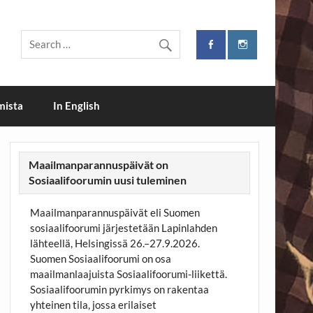
i
mista
In English
Maailmanparannuspäivät on
Sosiaalifoorumin uusi tuleminen
Maailmanparannuspäivät eli Suomen
sosiaalifoorumi järjestetään Lapinlahden
lähteellä, Helsingissä 26.–27.9.2026.
Suomen Sosiaalifoorumi on osa
maailmanlaajuista Sosiaalifoorumi-liikettä.
Sosiaalifoorumin pyrkimys on rakentaa
yhteinen tila, jossa erilaiset