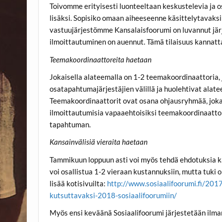
Toivomme erityisesti luonteeltaan keskustelevia ja 
lisäksi. Sopisiko omaan aiheeseenne käsittelytavaksi v
vastuujärjestömme Kansalaisfoorumi on luvannut jär
ilmoittautuminen on auennut. Tämä tilaisuus kanna
Teemakoordinaattoreita haetaan
Jokaisella alateemalla on 1-2 teemakoordinaattoria, 
osatapahtumajärjestäjien välillä ja huolehtivat ala
Teemakoordinaattorit ovat osana ohjausryhmää, jok
ilmoittautumisia vapaaehtoisiksi teemakoordinaatto
tapahtuman.
Kansainvälisiä vieraita haetaan
Tammikuun loppuun asti voi myös tehdä ehdotuksia ka
voi osallistua 1-2 vieraan kustannuksiin, mutta tuk
lisää kotisivuilta:
http://www.sosiaalifoorumi.fi/2017/
kutsuttavaksi-2018-sosiaalifoorumiin/
Myös ensi keväänä Sosiaalifoorumi järjestetään ilma