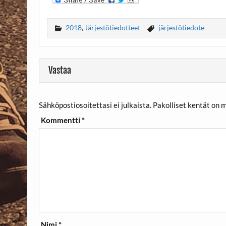
2018
,
Järjestötiedotteet
järjestötiedote
Vastaa
Sähköpostiosoitettasi ei julkaista.
Pakolliset kentät on 
Kommentti
*
Nimi
*