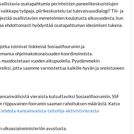
osallistavia osatapahtumia perinteisten paneelikeskustelujen
aikkapa työpaja, piirikeskustelu tai tulevaisuusdialogi? Tili- ja
jestää osallistavien menetelmien koulutusta alkuvuodesta, kun
ttaa ehdottomasti hyödyntää osatapahtuman ideoimisen tukena.
jotka toimivat linkkeinä Sosiaalifoorumin ja
teemansa ohjelmakokonaisuuden koordinoinnista.
a muodostetaan vuoden alkupuolella.
Pyydämmekin
reiksi
, jotta saamme varmistettua kaikille hyvän ja onnistuneen
nsainvälisistä vieraista
kutsuttaviksi Sosiaalifoorumiin. SSF
i on riippuvainen foorumin saaman rahoituksen määrästä. Katso
ehdota-kansainvalista-taiteilija-aktivistivierasta-
n ulkoasiainministeriön avustusta.