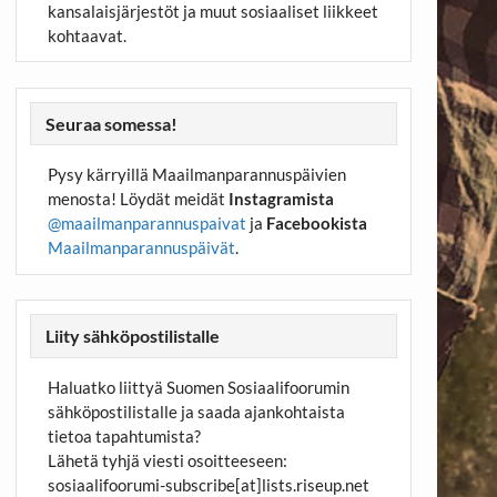
kansalaisjärjestöt ja muut sosiaaliset liikkeet
kohtaavat.
Seuraa somessa!
Pysy kärryillä Maailmanparannuspäivien
menosta! Löydät meidät
Instagramista
@maailmanparannuspaivat
ja
Facebookista
Maailmanparannuspäivät
.
Liity sähköpostilistalle
Haluatko liittyä Suomen Sosiaalifoorumin
sähköpostilistalle ja saada ajankohtaista
tietoa tapahtumista?
Lähetä tyhjä viesti osoitteeseen:
sosiaalifoorumi-subscribe[at]lists.riseup.net