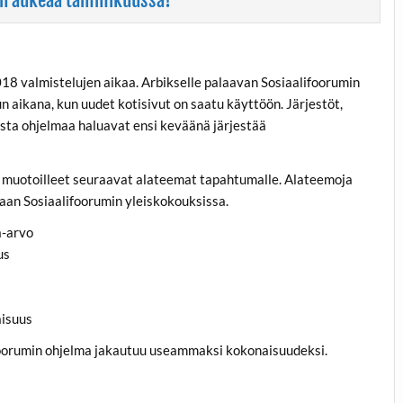
018 valmistelujen aikaa. Arbikselle palaavan Sosiaalifoorumin
n aikana
, kun uudet kotisivut on saatu käyttöön. Järjestöt,
aista ohjelmaa haluavat ensi keväänä järjestää
t muotoilleet seuraavat alateemat tapahtumalle. Alateemoja
taan Sosiaalifoorumin yleiskokouksissa.
a-arvo
us
aisuus
oorumin ohjelma jakautuu useammaksi kokonaisuudeksi.