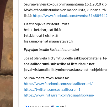
Seuraava yleiskokous on maanantaina 15.1.2018 klo
Myös etäosallistuminen on mahdollista, kunhan siitä 
lisää:
https://www.facebook.com/events/5168894
Lisätietoja valmistelutiimiltä:
heikki.ketoharju at iki.fi
tytti.lallo at helsinki.fi
liisa.uimonen at maanystavat.fi
Pysy ajan tasalla Sosiaalifoorumista!
Jos et ole vielä liittynyt uudelle sähköpostilistalle, 
sosiaalifoorumi-subscribe at lists.riseup.net
ja vahvistamalla liittyminen vastausviestin ohjeiden
Seuraa meitä myös somessa:
https://www.facebook.com/sosiaalifoorumi/
https://twitter.com/sosiaalifoorum1
https://www.instagram.com/sosiaalifoorumi/