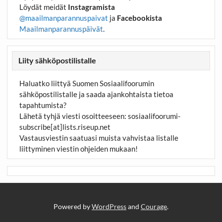
Löydät meidät
Instagramista
@maailmanparannuspaivat
ja
Facebookista
Maailmanparannuspäivät
.
Liity sähköpostilistalle
Haluatko liittyä Suomen Sosiaalifoorumin
sähköpostilistalle ja saada ajankohtaista tietoa
tapahtumista?
Lähetä tyhjä viesti osoitteeseen:
sosiaalifoorumi-
subscribe[at]lists.riseup.net
Vastausviestin saatuasi muista vahvistaa listalle
liittyminen viestin ohjeiden mukaan!
Powered by
WordPress
and
Courage
.