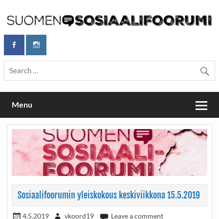
Skip
to
content
Maailmanparannuspäivät Lapinlahden Lähteellä, Helsingissä
Maailmanparannuspäivät / Suomen
26.–27.9.2026
Sosiaalifoorumi
Menu
Sosiaalifoorumin yleiskokous keskiviikkona 15.5.2019
4.5.2019
vkoord19
Leave a comment