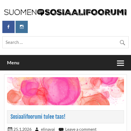
Skip
to
content
Maailmanparannuspäivät Lapinlahden Lähteellä, Helsingissä
Maailmanparannuspäivät / Suomen
26.–27.9.2026
Sosiaalifoorumi
Menu
Sosiaalifoorumi tulee taas!
25.1.2026
elinavai
Leave a comment