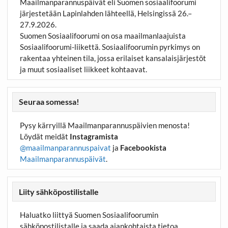
Maailmanparannuspäivät eli Suomen sosiaalifoorumi
järjestetään Lapinlahden lähteellä, Helsingissä 26.–
27.9.2026.
Suomen Sosiaalifoorumi on osa maailmanlaajuista
Sosiaalifoorumi-liikettä. Sosiaalifoorumin pyrkimys on
rakentaa yhteinen tila, jossa erilaiset kansalaisjärjestöt
ja muut sosiaaliset liikkeet kohtaavat.
Seuraa somessa!
Pysy kärryillä Maailmanparannuspäivien menosta!
Löydät meidät
Instagramista
@maailmanparannuspaivat
ja
Facebookista
Maailmanparannuspäivät
.
Liity sähköpostilistalle
Haluatko liittyä Suomen Sosiaalifoorumin
sähköpostilistalle ja saada ajankohtaista tietoa