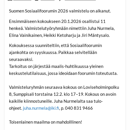
Suomen Sosiaalifoorumin 2026 valmistelu on alkanut.
Ensimmäiseen kokoukseen 20.1.2026 osallistui 11
henkeä. Valmistelutyöryhmään nimettiin Juha Nurmela,
Elina Vainikainen, Heikki Ketoharju ja Jiri Mäntysalo.
Kokouksessa suunniteltiin, että Sosiaalifoorumin
ajankohta on syyskuussa. Paikkaa selvitellään
seuraavaksi.
Tarkoitus on järjestää maalis-huhtikuussa yleinen
keskustelutilaisuus, jossa ideoidaan foorumin toteutusta.
Valmisteluryhmän seuraava kokous on Loviseholminpolku
8, Sumppisali torstaina 12.2. klo 17–19. Kokous on avoin
kaikille kiinnostuneille. Juha Nurmelalta saa tulo-
ohjeet.
juha.nurmela@iki.fi
, p. 040 831 9466
Toisenlainen maailma on mahdolllinen!