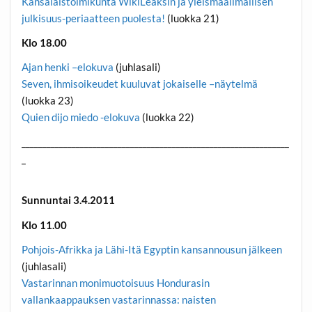
Kansalaistoimikunta WikiLeaksin ja yleismaailmallisen
julkisuus-periaatteen puolesta!
(luokka 21)
Klo 18.00
Ajan henki –elokuva
(juhlasali)
Seven, ihmisoikeudet kuuluvat jokaiselle –näytelmä
(luokka 23)
Quien dijo miedo -elokuva
(luokka 22)
________________________________________________________________
_
Sunnuntai 3.4.2011
Klo 11.00
Pohjois-Afrikka ja Lähi-Itä Egyptin kansannousun jälkeen
(juhlasali)
Vastarinnan monimuotoisuus Hondurasin
vallankaappauksen vastarinnassa: naisten