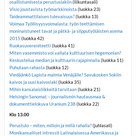
osallistumisesta perustuslakiin
(liikuntasali)
Visio joustavista työmarkkinoista
(luokka 23)
Taideammattilaisen tulevaisuus?
(luokka 13)
Voimaa Työllisyysvoimalasta: työn teettämisen
moninaistuneet tavat ja pätkä- ja silpputyöläisten asema
2015
(luokka 42)
Ruokasuvereniteetti
(luokka 41)
Miten vasemmisto voi vallata kulttuurisen hegemonian?
Keskustelua median ja kulttuurin rajapinnalla
(luokka 11)
Puhutaan rahasta
(luokka 12)
Viedäänkö Lapista malmia Venäjälle? Savukosken Soklin
kaivos ja uusi kaivoslaki
(luokka 35)
Mihin kansalaisliikkeitä tarvitaan
(luokka 21)
Helsingin Sanomat – journalismin hautausmaa &
dokumenttielokuva Uranium 238
(luokka 22)
Klo 13.00
Perustulo – miten, milloin ja millä rahalla?
(juhlasali)
Monikansalliset intressit Latinalaisessa Amerikassa ja