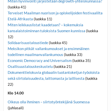
Miten hyvinvointi järjestetään degrowth-yhteiskunnassa?
(luokka 41)
Terveiset Maailman nuorison ja opiskelijoiden festivaalilta
Etelä-Afrikasta
(luokka 11)
Miten leikkauslistat kaadetaan? – kokemuksia
kansalaistoiminnan tuloksista Suomen kunnissa
(luokka
12)
Solidaarisuustaloustiede
(luokka 45)
Meksikon pitkät vallankumoukset ja ensimmäinen
todellinen maailmanvallankumous
(luokka 33)
Economic Democracy and Universalism
(luokka 35)
Osallisuustalouskeskustelu
(luokka 21)
Dokumenttielokuvia globaalin tuotantoketjun työoloista
sekä siirtolaisuudesta, laittomasta ja laillisesta
(luokka
22)
Klo 14.00
Oikeus olla ihminen – siirtotyöntekijänä Suomessa
(juhlasali)