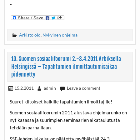
_
Arkisto old
,
Nykyinen ohjelma
10. Suomen sosiaalifoorumi 2.-3.4.2011 Arbiksella
Helsingissä – Tapahtumien ilmoittautumisaikaa
pidennetty
15.2.2011
admin
Leave a comment
Suuret kiitokset kaikille tapahtumien ilmoittajille!
Suomen sosiaalifoorumin 2011 alustava ohjelmarunko on
nyt kasassa ja suurimpien seminaarien aikataulutusta
tehdään parhaillaan.
SSF-lehden julkaisu on päätetty myöhäistää 24.3