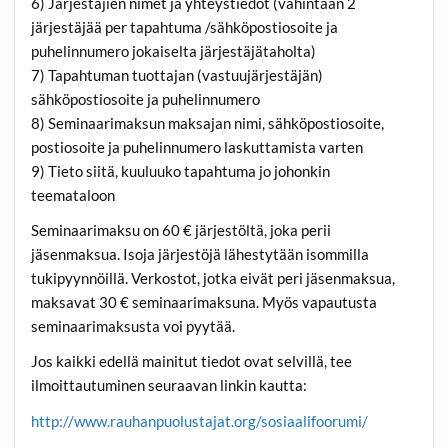
6) Järjestäjien nimet ja yhteystiedot (vähintään 2
järjestäjää per tapahtuma /sähköpostiosoite ja
puhelinnumero jokaiselta järjestäjätaholta)
7) Tapahtuman tuottajan (vastuujärjestäjän)
sähköpostiosoite ja puhelinnumero
8) Seminaarimaksun maksajan nimi, sähköpostiosoite,
postiosoite ja puhelinnumero laskuttamista varten
9) Tieto siitä, kuuluuko tapahtuma jo johonkin
teemataloon
Seminaarimaksu on 60 € järjestöltä, joka perii
jäsenmaksua. Isoja järjestöjä lähestytään isommilla
tukipyynnöillä. Verkostot, jotka eivät peri jäsenmaksua,
maksavat 30 € seminaarimaksuna. Myös vapautusta
seminaarimaksusta voi pyytää.
Jos kaikki edellä mainitut tiedot ovat selvillä, tee
ilmoittautuminen seuraavan linkin kautta:
http://www.rauhanpuolustajat.org/sosiaalifoorumi/