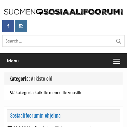
Skip
to
content
Maailmanparannuspäivät Lapinlahden Lähteellä, Helsingissä
Maailmanparannuspäivät / Suomen
26.–27.9.2026
Sosiaalifoorumi
Menu
Kategoria:
Arkisto old
Pääkategoria kaikille menneille vuosille
Sosiaalifoorumin ohjelma