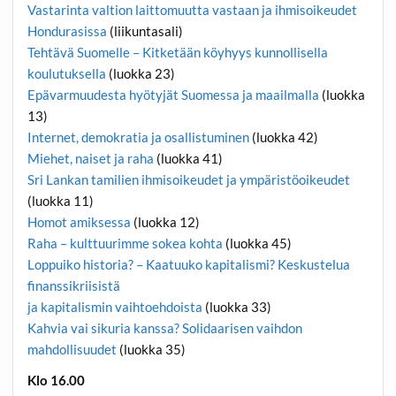
Vastarinta valtion laittomuutta vastaan ja ihmisoikeudet
Hondurasissa
(liikuntasali)
Tehtävä Suomelle – Kitketään köyhyys kunnollisella
koulutuksella
(luokka 23)
Epävarmuudesta hyötyjät Suomessa ja maailmalla
(luokka
13)
Internet, demokratia ja osallistuminen
(luokka 42)
Miehet, naiset ja raha
(luokka 41)
Sri Lankan tamilien ihmisoikeudet ja ympäristöoikeudet
(luokka 11)
Homot amiksessa
(luokka 12)
Raha – kulttuurimme sokea kohta
(luokka 45)
Loppuiko historia? – Kaatuuko kapitalismi? Keskustelua
finanssikriisistä
ja kapitalismin vaihtoehdoista
(luokka 33)
Kahvia vai sikuria kanssa? Solidaarisen vaihdon
mahdollisuudet
(luokka 35)
Klo 16.00