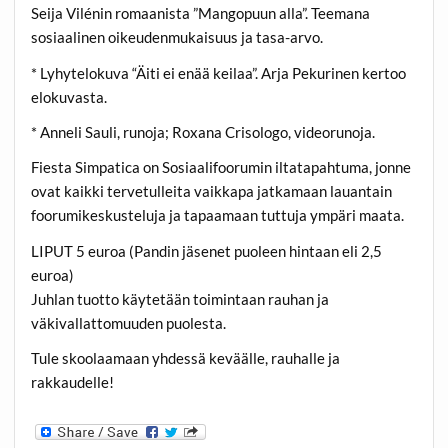
Seija Vilénin romaanista ”Mangopuun alla”. Teemana
sosiaalinen oikeudenmukaisuus ja tasa-arvo.
* Lyhytelokuva “Äiti ei enää keilaa”. Arja Pekurinen kertoo
elokuvasta.
* Anneli Sauli, runoja; Roxana Crisologo, videorunoja.
Fiesta Simpatica on Sosiaalifoorumin iltatapahtuma, jonne
ovat kaikki tervetulleita vaikkapa jatkamaan lauantain
foorumikeskusteluja ja tapaamaan tuttuja ympäri maata.
LIPUT 5 euroa (Pandin jäsenet puoleen hintaan eli 2,5
euroa)
Juhlan tuotto käytetään toimintaan rauhan ja
väkivallattomuuden puolesta.
Tule skoolaamaan yhdessä keväälle, rauhalle ja
rakkaudelle!