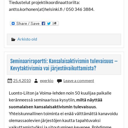
Tiedustelut projektikoordinaattorilta:
antto.korhonen(at)helsinki.fi / 050 346 3884.
Arkisto old
Seminaariraportti: Kansalaisaktivismin tulevaisuus –
Kevytaktivismia vai järjestövaikuttamista?
25.4.2010
eperkio
Leave a comment
Luonto-Liiton ja Voima-lehden noin 50 kuulijaa paikalle
keränneessä seminaarissa kysytiin,
miltä näyttää
suomalaisen kansalaisaktivismin tulevaisuus
.
Yhteiskunnallinen toiminta ei enää välttämättä kanavoidu
olemassaolevien järjestöjen kautta tapahtuvaksi
vaikuttamistyöksi ja sitoutuminen kevenee. Pohdimme,