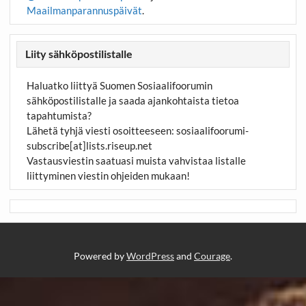
Maailmanparannuspäivät
.
Liity sähköpostilistalle
Haluatko liittyä Suomen Sosiaalifoorumin
sähköpostilistalle ja saada ajankohtaista tietoa
tapahtumista?
Lähetä tyhjä viesti osoitteeseen:
sosiaalifoorumi-
subscribe[at]lists.riseup.net
Vastausviestin saatuasi muista vahvistaa listalle
liittyminen viestin ohjeiden mukaan!
Powered by
WordPress
and
Courage
.