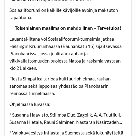
Sosiaalifoorumi on kaikille kävijöille avoin ja maksuton
tapahtuma.
Toisenlainen maailma on mahdollinen – Tervetuloa!
Lauantai-iltana voi Sosiaalifoorumi-tunnelmia jatkaa
Helsingin Kruununhaassa (Rauhankatu 15) sijaitsevassa
Pianobaarissa, jossa juhlitaan rauhan ja
väkivallattomuuden puolesta Natoa ja rasismia vastaan
klo 21 alkaen.
Fiesta Simpatica tarjoaa kulttuuriohjelmaa, rauhan
sanomaa sekä leppoisaa yhdessäoloa Pianobaarin
rennossa tunnelmassa.
Ohjelmassa luvassa:
* Susanna Haavisto, Stilimba Duo, Zagolik, A. A. Tuutilull,
Susanna Hietala, Rauni Salminen, Nastaran Nasirzadeh…
* Valokuvaesitys Intiasta ja Suomesta sekä lukunäytteitä