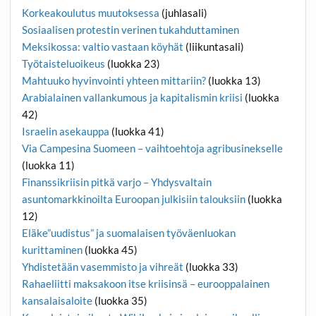
Korkeakoulutus muutoksessa
(juhlasali)
Sosiaalisen protestin verinen tukahduttaminen
Meksikossa: valtio vastaan köyhät
(liikuntasali)
Työtaisteluoikeus
(luokka 23)
Mahtuuko hyvinvointi yhteen mittariin?
(luokka 13)
Arabialainen vallankumous ja kapitalismin kriisi
(luokka
42)
Israelin asekauppa
(luokka 41)
Via Campesina Suomeen – vaihtoehtoja agribusinekselle
(luokka 11)
Finanssikriisin pitkä varjo – Yhdysvaltain
asuntomarkkinoilta Euroopan julkisiin talouksiin
(luokka
12)
Eläke”uudistus” ja suomalaisen työväenluokan
kurittaminen
(luokka 45)
Yhdistetään vasemmisto ja vihreät
(luokka 33)
Rahaeliitti maksakoon itse kriisinsä – eurooppalainen
kansalaisaloite
(luokka 35)