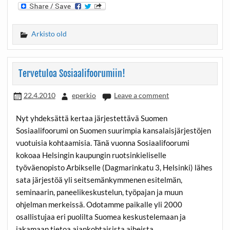
Arkisto old
Tervetuloa Sosiaalifoorumiin!
22.4.2010
eperkio
Leave a comment
Nyt yhdeksättä kertaa järjestettävä Suomen
Sosiaalifoorumi on Suomen suurimpia kansalaisjärjestöjen
vuotuisia kohtaamisia. Tänä vuonna Sosiaalifoorumi
kokoaa Helsingin kaupungin ruotsinkieliselle
työväenopisto Arbikselle (Dagmarinkatu 3, Helsinki) lähes
sata järjestöä yli seitsemänkymmenen esitelmän,
seminaarin, paneelikeskustelun, työpajan ja muun
ohjelman merkeissä. Odotamme paikalle yli 2000
osallistujaa eri puolilta Suomea keskustelemaan ja
jakamaan tietoa ajankohtaisista aiheista.