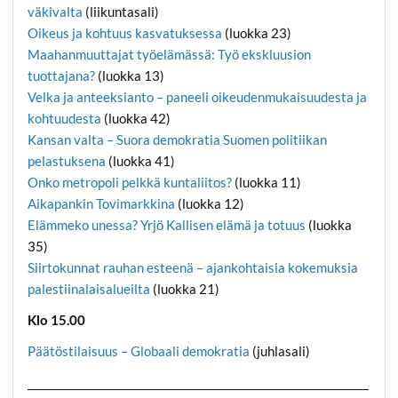
väkivalta
(liikuntasali)
Oikeus ja kohtuus kasvatuksessa
(luokka 23)
Maahanmuuttajat työelämässä: Työ ekskluusion
tuottajana?
(luokka 13)
Velka ja anteeksianto – paneeli oikeudenmukaisuudesta ja
kohtuudesta
(luokka 42)
Kansan valta – Suora demokratia Suomen politiikan
pelastuksena
(luokka 41)
Onko metropoli pelkkä kuntaliitos?
(luokka 11)
Aikapankin Tovimarkkina
(luokka 12)
Elämmeko unessa? Yrjö Kallisen elämä ja totuus
(luokka
35)
Siirtokunnat rauhan esteenä – ajankohtaisia kokemuksia
palestiinalaisalueilta
(luokka 21)
Klo 15.00
Päätöstilaisuus – Globaali demokratia
(juhlasali)
________________________________________________________________