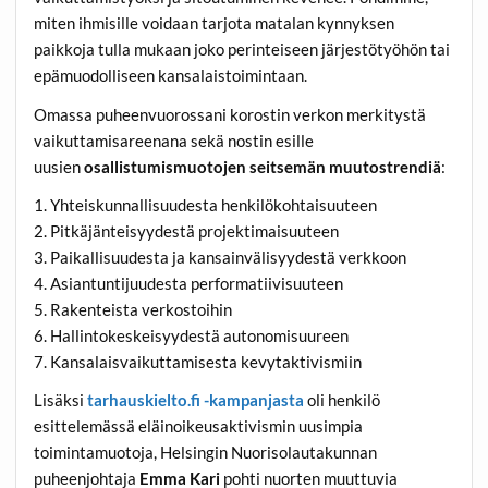
miten ihmisille voidaan tarjota matalan kynnyksen
paikkoja tulla mukaan joko perinteiseen järjestötyöhön tai
epämuodolliseen kansalaistoimintaan.
Omassa puheenvuorossani korostin verkon merkitystä
vaikuttamisareenana sekä nostin esille
uusien
osallistumismuotojen seitsemän muutostrendiä
:
1. Yhteiskunnallisuudesta henkilökohtaisuuteen
2. Pitkäjänteisyydestä projektimaisuuteen
3. Paikallisuudesta ja kansainvälisyydestä verkkoon
4. Asiantuntijuudesta performatiivisuuteen
5. Rakenteista verkostoihin
6. Hallintokeskeisyydestä autonomisuureen
7. Kansalaisvaikuttamisesta kevytaktivismiin
Lisäksi
tarhauskielto.fi -kampanjasta
oli henkilö
esittelemässä eläinoikeusaktivismin uusimpia
toimintamuotoja, Helsingin Nuorisolautakunnan
puheenjohtaja
Emma Kari
pohti nuorten muuttuvia