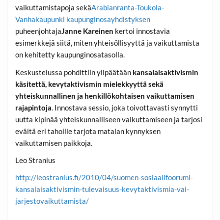
vaikuttamistapoja sekä
Arabianranta-Toukola-
Vanhakaupunki kaupunginosayhdistyksen
puheenjohtaja
Janne Kareinen
kertoi innostavia
esimerkkejä siitä, miten yhteisöllisyyttä ja vaikuttamista
on kehitetty kaupunginosatasolla.
Keskustelussa pohdittiin ylipäätään
kansalaisaktivismin
käsitettä, kevytaktivismin mielekkyyttä sekä
yhteiskunnallinen ja henkillökohtaisen vaikuttamisen
rajapintoja
. Innostava sessio, joka toivottavasti synnytti
uutta kipinää yhteiskunnalliseen vaikuttamiseen ja tarjosi
eväitä eri tahoille tarjota matalan kynnyksen
vaikuttamisen paikkoja.
Leo Stranius
http://leostranius.fi/2010/04/suomen-sosiaalifoorumi-
kansalaisaktivismin-tulevaisuus-kevytaktivismia-vai-
jarjestovaikuttamista/