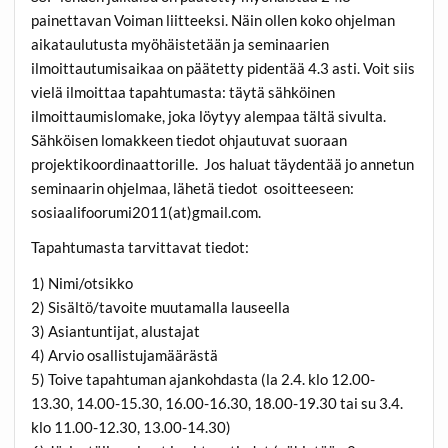
painettavan Voiman liitteeksi. Näin ollen koko ohjelman
aikataulutusta myöhäistetään ja seminaarien
ilmoittautumisaikaa on päätetty pidentää 4.3 asti. Voit siis
vielä ilmoittaa tapahtumasta: täytä sähköinen
ilmoittaumislomake, joka löytyy alempaa tältä sivulta.
Sähköisen lomakkeen tiedot ohjautuvat suoraan
projektikoordinaattorille. Jos haluat täydentää jo annetun
seminaarin ohjelmaa, lähetä tiedot osoitteeseen:
sosiaalifoorumi2011(at)gmail.com.
Tapahtumasta tarvittavat tiedot:
1) Nimi/otsikko
2) Sisältö/tavoite muutamalla lauseella
3) Asiantuntijat, alustajat
4) Arvio osallistujamäärästä
5) Toive tapahtuman ajankohdasta (la 2.4. klo 12.00-
13.30, 14.00-15.30, 16.00-16.30, 18.00-19.30 tai su 3.4.
klo 11.00-12.30, 13.00-14.30)