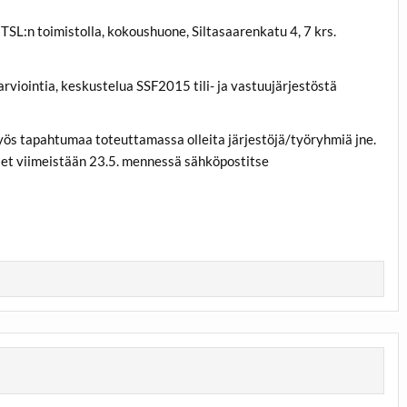
TSL:n toimistolla, kokoushuone, Siltasaarenkatu 4, 7 krs.
viointia, keskustelua SSF2015 tili- ja vastuujärjestöstä
 myös tapahtumaa toteuttamassa olleita järjestöjä/työryhmiä jne.
set viimeistään 23.5. mennessä sähköpostitse