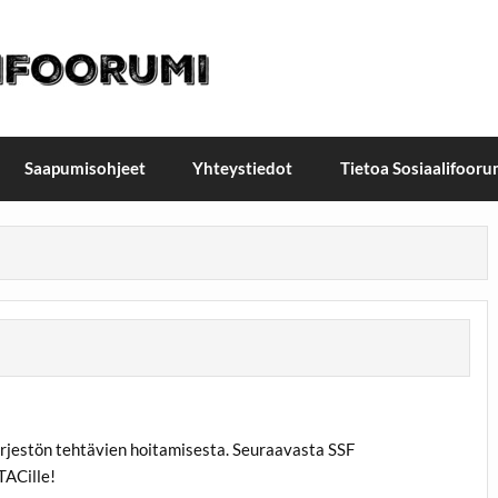
t / Suomen Sosiaalifoorum
ellä, Helsingissä 26.–27.9.2026
Saapumisohjeet
Yhteystiedot
Tietoa Sosiaalifooru
rjestön tehtävien hoitamisesta. Seuraavasta SSF
TACille!