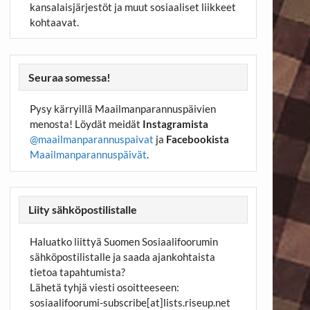
kansalaisjärjestöt ja muut sosiaaliset liikkeet
kohtaavat.
Seuraa somessa!
Pysy kärryillä Maailmanparannuspäivien
menosta! Löydät meidät
Instagramista
@maailmanparannuspaivat
ja
Facebookista
Maailmanparannuspäivät
.
Liity sähköpostilistalle
Haluatko liittyä Suomen Sosiaalifoorumin
sähköpostilistalle ja saada ajankohtaista
tietoa tapahtumista?
Lähetä tyhjä viesti osoitteeseen:
sosiaalifoorumi-subscribe[at]lists.riseup.net