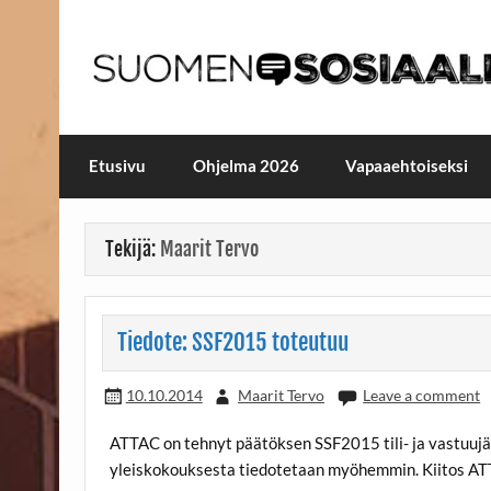
Skip
to
content
Maailmanparannuspäivä
Maailmanparannuspäivät Lapinlahden Lähte
Etusivu
Ohjelma 2026
Vapaaehtoiseksi
Tekijä:
Maarit Tervo
Tiedote: SSF2015 toteutuu
10.10.2014
Maarit Tervo
Leave a comment
ATTAC on tehnyt päätöksen SSF2015 tili- ja vastuujä
yleiskokouksesta tiedotetaan myöhemmin. Kiitos AT