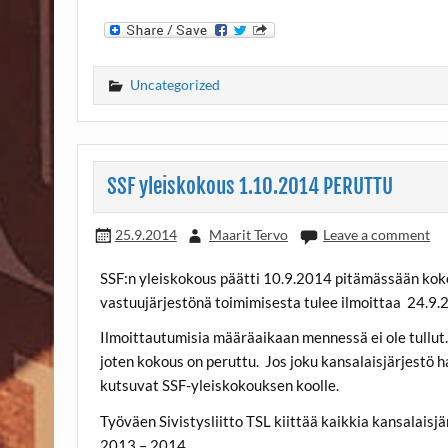
Uncategorized
SSF yleiskokous 1.10.2014 PERUTTU
25.9.2014
Maarit Tervo
Leave a comment
SSF:n yleiskokous päätti 10.9.2014 pitämässään kokou
vastuujärjestönä toimimisesta tulee ilmoittaa 24.
Ilmoittautumisia määräaikaan mennessä ei ole tullut. 
joten kokous on peruttu. Jos joku kansalaisjärjestö h
kutsuvat SSF-yleiskokouksen koolle.
Työväen Sivistysliitto TSL kiittää kaikkia kansalais
2013 – 2014.