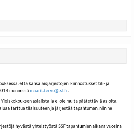
ksessa, että kansalaisjärjestöjen kiinnostukset tili- ja
9.2014 mennessä
maarit.tervo@tsl.fi
.
Yleiskokouksen asialistalla ei ole muita päätettäviä asioita,
aluaa tarttua tilaisuuteen ja järjestää tapahtuman, niin he
järjestöjä hyvästä yhteistyöstä SSF tapahtumien aikana vuosina