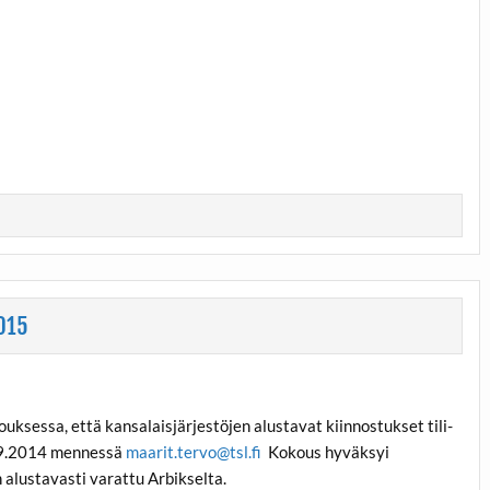
2015
ksessa, että kansalaisjärjestöjen alustavat kiinnostukset tili-
4.9.2014 mennessä
maarit.tervo@tsl.fi
Kokous hyväksyi
 alustavasti varattu Arbikselta.