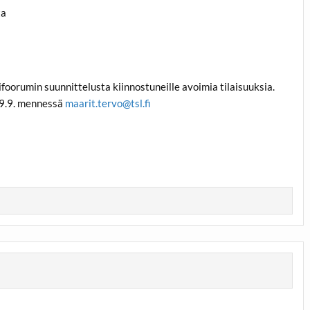
ta
ifoorumin suunnittelusta kiinnostuneille avoimia tilaisuuksia.
 9.9. mennessä
maarit.tervo@tsl.fi