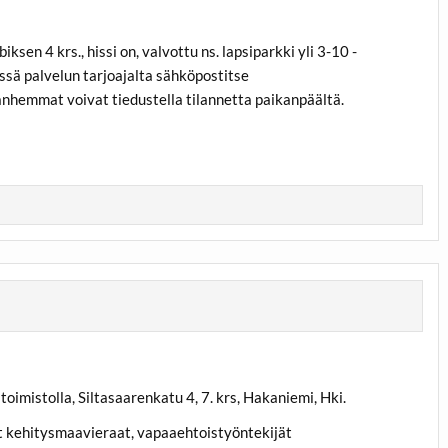
sen 4 krs., hissi on, valvottu ns. lapsiparkki yli 3-10 -
ssä palvelun tarjoajalta sähköpostitse
hemmat voivat tiedustella tilannetta paikanpäältä.
imistolla, Siltasaarenkatu 4, 7. krs, Hakaniemi, Hki.
t kehitysmaavieraat, vapaaehtoistyöntekijät