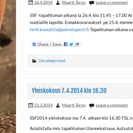
16.4.2014
Maarit Tervo
Leave a comment
SSF -tapahtuman aikana la 26.4. klo 11.45 – 17.00 Arbik
vuotiaille lapsille. Ennakkovaraukset pe 25.4. menne
terhi.knuuttila@palvelupesti.fi
Tapahtuman aikana van
Uncategorized
Yleiskokous 7.4.2014 klo 16.30
23.3.2014
Maarit Tervo
Leave a comment
SSF2014 yleiskokous ma 7.4. alkaen klo 16.30 TSL:n to
Asialistalla mm. tapahtuman tilannekatsaus, kutsutu