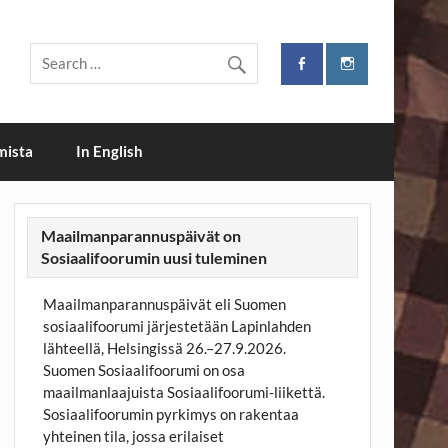
i
mista
In English
Maailmanparannuspäivät on
Sosiaalifoorumin uusi tuleminen
Maailmanparannuspäivät eli Suomen
sosiaalifoorumi järjestetään Lapinlahden
lähteellä, Helsingissä 26.–27.9.2026.
Suomen Sosiaalifoorumi on osa
maailmanlaajuista Sosiaalifoorumi-liikettä.
Sosiaalifoorumin pyrkimys on rakentaa
yhteinen tila, jossa erilaiset