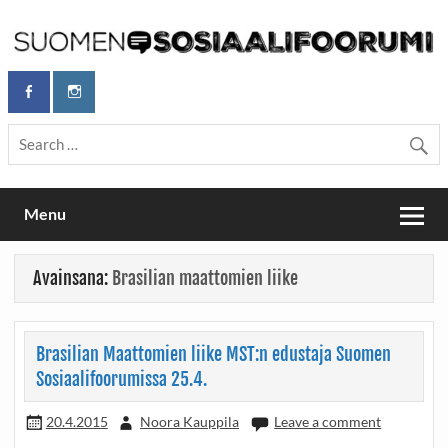
Skip
to
content
Maailmanparannuspäivät Lapinlahden Lähteellä, Helsingissä
Maailmanparannuspäivät / Suomen
26.–27.9.2026
Sosiaalifoorumi
Menu
Avainsana:
Brasilian maattomien liike
Brasilian Maattomien liike MST:n edustaja Suomen
Sosiaalifoorumissa 25.4.
20.4.2015
Noora Kauppila
Leave a comment