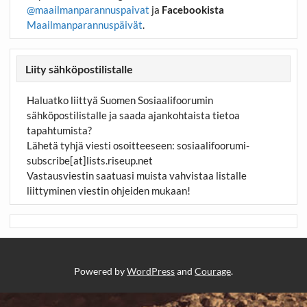
@maailmanparannuspaivat
ja
Facebookista
Maailmanparannuspäivät
.
Liity sähköpostilistalle
Haluatko liittyä Suomen Sosiaalifoorumin
sähköpostilistalle ja saada ajankohtaista tietoa
tapahtumista?
Lähetä tyhjä viesti osoitteeseen:
sosiaalifoorumi-
subscribe[at]lists.riseup.net
Vastausviestin saatuasi muista vahvistaa listalle
liittyminen viestin ohjeiden mukaan!
Powered by
WordPress
and
Courage
.