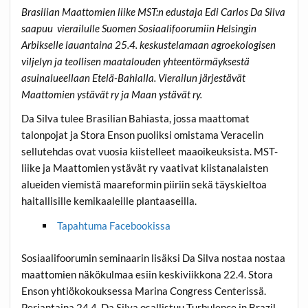
Brasilian Maattomien liike MST:n edustaja Edi Carlos Da Silva
saapuu vierailulle Suomen Sosiaalifoorumiin Helsingin
Arbikselle lauantaina 25.4. keskustelamaan agroekologisen
viljelyn ja teollisen maatalouden yhteentörmäyksestä
asuinalueellaan Etelä-Bahialla. Vierailun järjestävät
Maattomien ystävät ry ja Maan ystävät ry.
Da Silva tulee Brasilian Bahiasta, jossa maattomat
talonpojat ja Stora Enson puoliksi omistama Veracelin
sellutehdas ovat vuosia kiistelleet maaoikeuksista. MST-
liike ja Maattomien ystävät ry vaativat kiistanalaisten
alueiden viemistä maareformin piiriin sekä täyskieltoa
haitallisille kemikaaleille plantaaseilla.
Tapahtuma Facebookissa
Sosiaalifoorumin seminaarin lisäksi Da Silva nostaa nostaa
maattomien näkökulmaa esiin keskiviikkona 22.4. Stora
Enson yhtiökokouksessa Marina Congress Centerissä.
Perjantaina 24.4. Da Silva osallistuu Turbulence in Brazil -