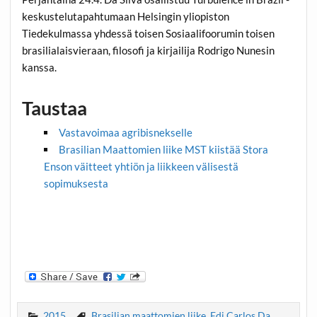
keskustelutapahtumaan Helsingin yliopiston
Tiedekulmassa yhdessä toisen Sosiaalifoorumin toisen
brasilialaisvieraan, filosofi ja kirjailija Rodrigo Nunesin
kanssa.
Taustaa
Vastavoimaa agribisnekselle
Brasilian Maattomien liike MST kiistää Stora
Enson väitteet yhtiön ja liikkeen välisestä
sopimuksesta
2015
Brasilian maattomien liike
,
Edi Carlos Da