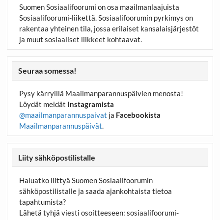
Suomen Sosiaalifoorumi on osa maailmanlaajuista
Sosiaalifoorumi-liikettä. Sosiaalifoorumin pyrkimys on
rakentaa yhteinen tila, jossa erilaiset kansalaisjärjestöt
ja muut sosiaaliset liikkeet kohtaavat.
Seuraa somessa!
Pysy kärryillä Maailmanparannuspäivien menosta!
Löydät meidät
Instagramista
@maailmanparannuspaivat
ja
Facebookista
Maailmanparannuspäivät
.
Liity sähköpostilistalle
Haluatko liittyä Suomen Sosiaalifoorumin
sähköpostilistalle ja saada ajankohtaista tietoa
tapahtumista?
Lähetä tyhjä viesti osoitteeseen:
sosiaalifoorumi-