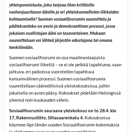
yhteisponnistusta, joka tarjoaa tilan kriittisille
ruohonjuuritason äänille ja eri yhteiskunnallisten liikkeiden
kohtaamiselle? Suomen sosiaalifoorumin suunnittelu ja
pääteksenteko on avoin ja demokraattinen prosessi, jossa
jokaisen osallistujan ääni on tasavertainen. Mukaan
suunnitteluun voi lähteä järjestön edustajana tai omana
henkilönään.
Suomen sosiaalifoorumi on osa maailmanlaajuista
sosiaalifoorumi-liikettä – se ei ole pelkkä tapahtuma, vaan
jatkuva, eri paikoissa vuorotellen tapahtuva
kansainvälinen prosessi. Suomen sosiaalifoorumia
suunnitellaan säännöllisissä yleiskokouksissa, joihin
jokaisella on avoin pääsy. Kokoukset pidetään Helsingissä
yleensä noin kuukauden välein.
Sosiaalifoorumin seuraava yleiskokous on to 28.4. klo
17, Rakennusliitto, Siltasaarenkatu 4.
Kokouksessa
käymme läpi tämän vuoden Sosiaalifoorumin kokemuksia
ja aloitamme seuraavan vuoden suunnittelun.