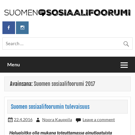
Skip
to
content
Maailmanparannuspäivät Lapinlahden Lähteellä, Helsingissä
Maailmanparannuspäivät / Suomen
26.–27.9.2026
Sosiaalifoorumi
Menu
Avainsana:
Suomen sosiaalifoorumi 2017
Suomen sosiaalifoorumin tulevaisuus
22.4.2016
Noora Kauppila
Leave a comment
Haluaisitko olla mukana toteuttamassa ainutlaatuista