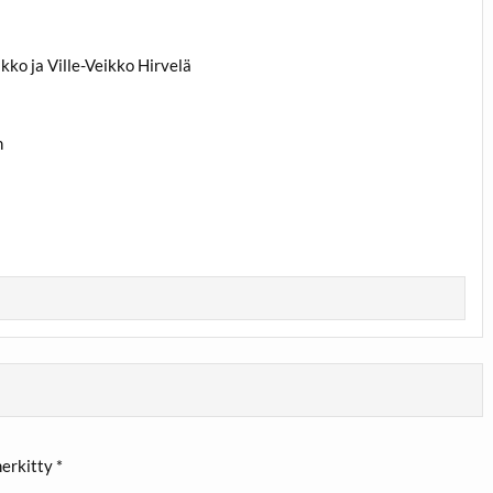
akko ja Ville-Veikko Hirvelä
n
merkitty
*