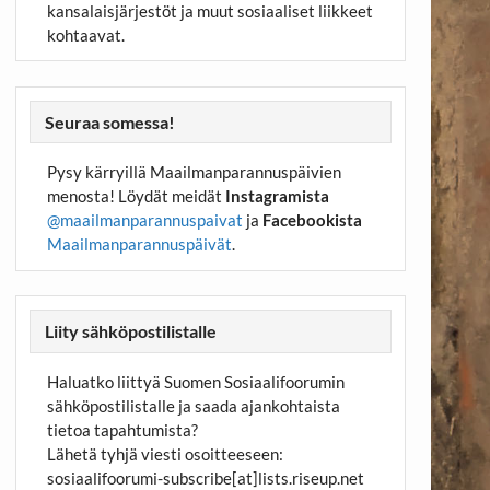
kansalaisjärjestöt ja muut sosiaaliset liikkeet
kohtaavat.
Seuraa somessa!
Pysy kärryillä Maailmanparannuspäivien
menosta! Löydät meidät
Instagramista
@maailmanparannuspaivat
ja
Facebookista
Maailmanparannuspäivät
.
Liity sähköpostilistalle
Haluatko liittyä Suomen Sosiaalifoorumin
sähköpostilistalle ja saada ajankohtaista
tietoa tapahtumista?
Lähetä tyhjä viesti osoitteeseen:
sosiaalifoorumi-subscribe[at]lists.riseup.net