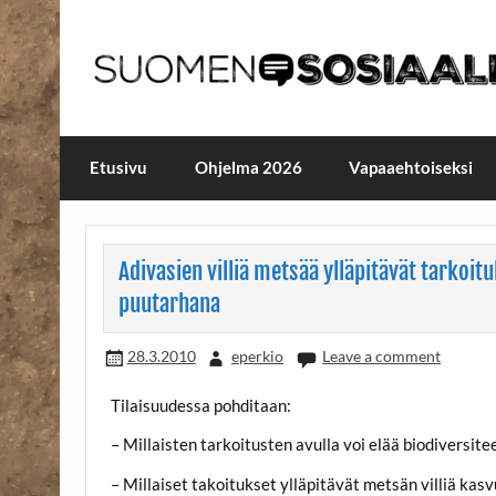
Skip
to
content
Maailmanparannuspäivä
Maailmanparannuspäivät Lapinlahden Lähte
Etusivu
Ohjelma 2026
Vapaaehtoiseksi
Adivasien villiä metsää ylläpitävät tarkoitu
puutarhana
28.3.2010
eperkio
Leave a comment
Tilaisuudessa pohditaan:
– Millaisten tarkoitusten avulla voi elää biodiversite
– Millaiset takoitukset ylläpitävät metsän villiä ka