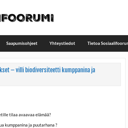
t / Suomen Sosiaalifoorum
ellä, Helsingissä 26.–27.9.2026
Saapumisohjeet
Yhteystiedot
Tietoa Sosiaalifooru
kset – villi biodiversiteetti kumppanina ja
etille tilaa avaavaa elämää?
svua kumppanina ja puutarhana ?