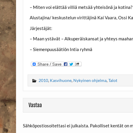
– Miten voi elättää villiä metsää yhteisönä ja kotina?
Alustajina/ keskustelun virittäjinä Kai Vaara, Ossi K
Järjestäjät:
– Maan ystävät – Alkuperäiskansat ja yhteys maaha
– Siemenpuusäätiön Intia ryhmä
2010
,
Kasvihuone
,
Nykyinen ohjelma
,
Talot
Vastaa
Sähköpostiosoitettasi ei julkaista.
Pakolliset kentät on 