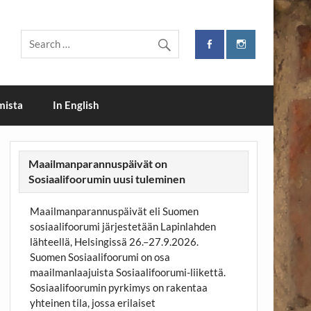
i
mista
In English
Maailmanparannuspäivät on
Sosiaalifoorumin uusi tuleminen
Maailmanparannuspäivät eli Suomen
sosiaalifoorumi järjestetään Lapinlahden
lähteellä, Helsingissä 26.–27.9.2026.
Suomen Sosiaalifoorumi on osa
maailmanlaajuista Sosiaalifoorumi-liikettä.
Sosiaalifoorumin pyrkimys on rakentaa
yhteinen tila, jossa erilaiset