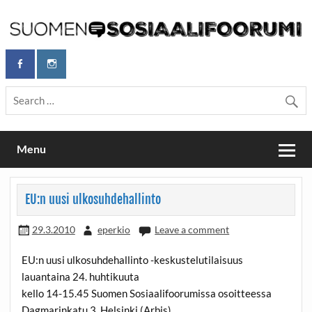
Skip
to
content
Maailmanparannuspäivät Lapinlahden Lähteellä, Helsingissä
Maailmanparannuspäivät / Suomen
26.–27.9.2026
Sosiaalifoorumi
Menu
EU:n uusi ulkosuhdehallinto
29.3.2010
eperkio
Leave a comment
EU:n uusi ulkosuhdehallinto -keskustelutilaisuus
lauantaina 24. huhtikuuta
kello 14-15.45 Suomen Sosiaalifoorumissa osoitteessa
Dagmarinkatu 3, Helsinki (Arbis)