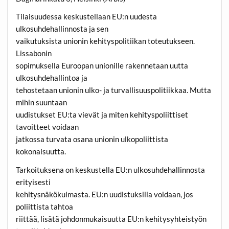
Tilaisuudessa keskustellaan EU:n uudesta
ulkosuhdehallinnosta ja sen
vaikutuksista unionin kehityspolitiikan toteutukseen.
Lissabonin
sopimuksella Euroopan unionille rakennetaan uutta
ulkosuhdehallintoa ja
tehostetaan unionin ulko- ja turvallisuuspolitiikkaa. Mutta
mihin suuntaan
uudistukset EU:ta vievät ja miten kehityspoliittiset
tavoitteet voidaan
jatkossa turvata osana unionin ulkopoliittista
kokonaisuutta.
Tarkoituksena on keskustella EU:n ulkosuhdehallinnosta
erityisesti
kehitysnäkökulmasta. EU:n uudistuksilla voidaan, jos
poliittista tahtoa
riittää, lisätä johdonmukaisuutta EU:n kehitysyhteistyön