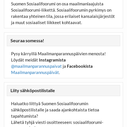
Suomen Sosiaalifoorumi on osa maailmanlaajuista
Sosiaalifoorumi-liikettä. Sosiaalifoorumin pyrkimys on
rakentaa yhteinen tila, jossa erilaiset kansalaisjärjestöt
ja muut sosiaaliset liikkeet kohtaavat.
Seuraa somessa!
Pysy kärryillä Maailmanparannuspäivien menosta!
Löydät meidät
Instagramista
@maailmanparannuspaivat
ja
Facebookista
Maailmanparannuspäivät
.
Liity sähköpostilistalle
Haluatko liittyä Suomen Sosiaalifoorumin
sähköpostilistalle ja saada ajankohtaista tietoa
tapahtumista?
Lähetä tyhjä viesti osoitteeseen:
sosiaalifoorumi-