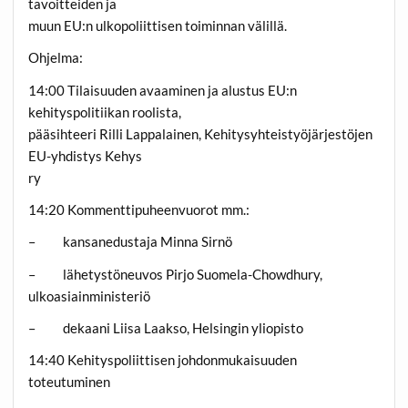
tavoitteiden ja
muun EU:n ulkopoliittisen toiminnan välillä.
Ohjelma:
14:00 Tilaisuuden avaaminen ja alustus EU:n
kehityspolitiikan roolista,
pääsihteeri Rilli Lappalainen, Kehitysyhteistyöjärjestöjen
EU-yhdistys Kehys
ry
14:20 Kommenttipuheenvuorot mm.:
– kansanedustaja Minna Sirnö
– lähetystöneuvos Pirjo Suomela-Chowdhury,
ulkoasiainministeriö
– dekaani Liisa Laakso, Helsingin yliopisto
14:40 Kehityspoliittisen johdonmukaisuuden
toteutuminen