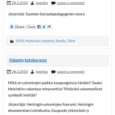
28.3.2010
eperkio
Leave a comment
Järjestää: Suomen Sosiaalipedagoginen seura
2010
,
Nykyinen ohjelma
,
Studio
,
Talot
Uskonto katukuvassa
28.3.2010
eperkio
Leave a comment
Mikä on uskontojen paikka kaupungeissa tänään? Saako
Helsinkiin rakentaa minareettia? Pitäisikö uskonnolliset
symbolit kieltää?
Järjestäjä: Helsingin uskontojen foorumi, Helsingin
ekumeeninen toimikunta, Kaupunki yhteisönä ry