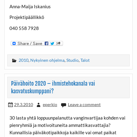
Anna-Maija Iskanius
Projektipäällikkö
040 558 7928
2010
,
Nykyinen ohjelma
,
Studio
,
Talot
Päivähoito 2020 – ihmistehokanala vai
kasvatuskumppani?
29.3.2010
eperkio
Leave a comment
30 lasta yhtä loppuunpalanutta vanginvartijaa kohden vai
pienryhmiä ja motivoituneita ammattikasvattajia?
Kunnallisia päiväkotipaikkoja kaikille vai omat paikat