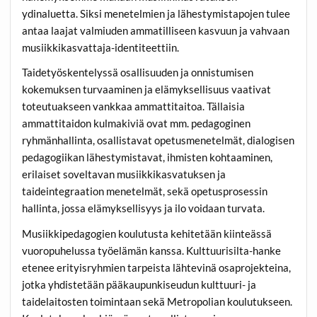
ydinaluetta. Siksi menetelmien ja lähestymistapojen tulee
antaa laajat valmiuden ammatilliseen kasvuun ja vahvaan
musiikkikasvattaja-identiteettiin.
Taidetyöskentelyssä osallisuuden ja onnistumisen
kokemuksen turvaaminen ja elämyksellisuus vaativat
toteutuakseen vankkaa ammattitaitoa. Tällaisia
ammattitaidon kulmakiviä ovat mm. pedagoginen
ryhmänhallinta, osallistavat opetusmenetelmät, dialogisen
pedagogiikan lähestymistavat, ihmisten kohtaaminen,
erilaiset soveltavan musiikkikasvatuksen ja
taideintegraation menetelmät, sekä opetusprosessin
hallinta, jossa elämyksellisyys ja ilo voidaan turvata.
Musiikkipedagogien koulutusta kehitetään kiinteässä
vuoropuhelussa työelämän kanssa. Kulttuurisilta-hanke
etenee erityisryhmien tarpeista lähtevinä osaprojekteina,
jotka yhdistetään pääkaupunkiseudun kulttuuri- ja
taidelaitosten toimintaan sekä Metropolian koulutukseen.