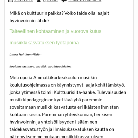
Mikä on kulttuurin paikka? Voiko taide olla laajalti
hyvinvoinnin lähde?
Taiteellinen kohtaaminen ja vuorovaikutus
musiikkikasvatuksen työtapoina
Laura Huhtinen-Hildén
koulutusvastaava, musiikin koulutusohjelma
Metropolia Ammattikorkeakoulun musiikin
koulutusohjelmassa on käynnistynyt laaja kehittämistyö,
jonka ytimessä toimii Kulttuurisilta-hanke. Tulevaisuuden
musiikkipedagogin on kyettävä yhä paremmin
soveltamaan musiikkikasvatusta eri ikäisten ihmisten
kohtaamisessa. Paremman yhteiskunnan, henkisen
hyvinvoinnin ja yhteisöllisyyden lisääminen
taidekasvatustyön ja ilmaisukasvatuksen kautta on
näkemyksemme mukaan musiikkikasvatuksen