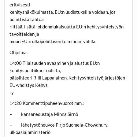
erityisesti
kehitysnäkökulmasta. EU:n uudistuksilla voidaan, jos
poliittista tahtoa
riittää, lisätä johdonmukaisuutta EU:n kehitysyhteistyön
tavoitteiden ja
muun EU:n ulkopoliittisen toiminnan välillä.
Ohjelma:
14:00 Tilaisuuden avaaminen ja alustus EU:n
kehityspolitiikan roolista,
pääsihteeri Rilli Lappalainen, Kehitysyhteistyöjärjestöjen
EU-yhdistys Kehys
ry
14:20 Kommenttipuheenvuorot mm.:
– kansanedustaja Minna Sirnö
– lähetystöneuvos Pirjo Suomela-Chowdhury,
ulkoasiainministeriö