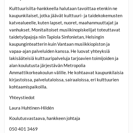
Kulttuurisilta-hankkeella halutaan tavoittaa etenkin ne
kaupunkilaiset, jotka jäävät kulttuuri- ja taidekokemusten
katvealueelle, kuten lapset, nuoret, maahanmuuttajat ja
vanhukset. Monitaitoiset musiikinopiskelijat toteuttavat
taidetyöpajoja niin Tapiola Sinfonietan, Helsingin
kaupunginteatterin kuin Vantaan musiikkiopiston ja
vapaa-ajan palveluiden kanssa. He luovat yhteyksiä
lakisääteisiä kulttuuripalveluja tarjoavien toimijoiden ja
alan koulutusta järjestävän Metropolia
Ammattikorkeakoulun välille. He kohtaavat kaupunkilaisia
kirjastoissa, palvelutaloissa, sairaaloissa, eri kulttuurien
kohtaamispaikoilla.
Yhteystiedot
Laura Huhtinen-Hildén
Koulutusvastaava, hankkeen johtaja
050 401 3469