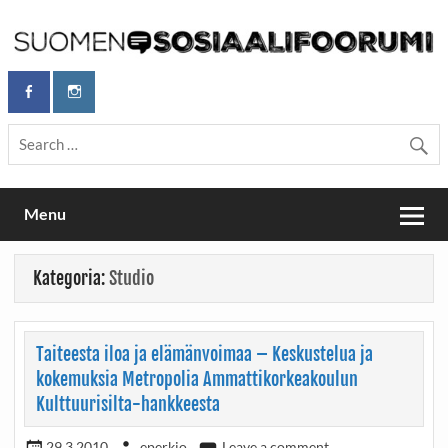
Skip
to
content
Maailmanparannuspäivät Lapinlahden Lähteellä, Helsingissä
Maailmanparannuspäivät / Suomen
26.–27.9.2026
Sosiaalifoorumi
Menu
Kategoria:
Studio
Taiteesta iloa ja elämänvoimaa – Keskustelua ja
kokemuksia Metropolia Ammattikorkeakoulun
Kulttuurisilta-hankkeesta
29.3.2010
eperkio
Leave a comment