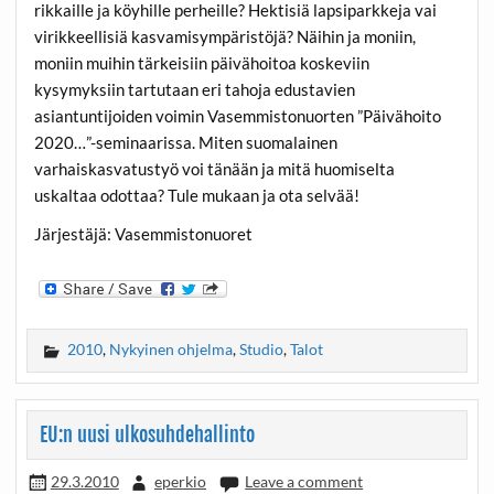
rikkaille ja köyhille perheille? Hektisiä lapsiparkkeja vai
virikkeellisiä kasvamisympäristöjä? Näihin ja moniin,
moniin muihin tärkeisiin päivähoitoa koskeviin
kysymyksiin tartutaan eri tahoja edustavien
asiantuntijoiden voimin Vasemmistonuorten ”Päivähoito
2020…”-seminaarissa. Miten suomalainen
varhaiskasvatustyö voi tänään ja mitä huomiselta
uskaltaa odottaa? Tule mukaan ja ota selvää!
Järjestäjä: Vasemmistonuoret
2010
,
Nykyinen ohjelma
,
Studio
,
Talot
EU:n uusi ulkosuhdehallinto
29.3.2010
eperkio
Leave a comment