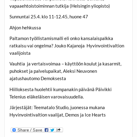
vapaaehtoistoiminnan tutkija (Helsingin yliopisto)
Sunnuntai 25.4. klo 11-12.45, huone 47
Ahjon hehkussa
Paltamon työllistamismalli eli onko kansalaispalkka
ratkaisu vai ongelma? Jouko Kajanoja Hyvinvointivaltion
vaalijoista
Vauhtia ja vertaisvoimaa – käyttöön koulut ja kasarmit,
puhokset ja palvelupaikat, Aleksi Neuvonen
ajatushautomo Demoksesta
Hiilloksesta huolehtii kumpanakin päivänä Päivikki
Telenius eläkeläisen varovaisuudella.
Järjestäjät: Teematalo Studio, juonessa mukana
Hyvinvointivaltion vaalijat, Demos ja Ice Hearts