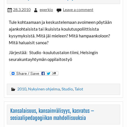
28.3.2010
eperkio
Leave a comment
Tule kohtaamaan ja keskustelemaan avoimeen pöytään
ajankohtaisista tai ikuisista koulutuspoliittisista
kysymyksistä. Mitä jäi mieleen? Mitä hampaankoloon?
Mitä haluaisit sanoa?
Järjestää: Studio -koulutustalon tiimi, Helsingin
seurakuntayhtymän oppilaitostyö
2010
,
Nykyinen ohjelma
,
Studio
,
Talot
Kansalaisuus, kansainvälisyys, kasvatus –
sosiaalipedagogiikan mahdollisuuksia