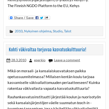
The Finnish NGDO Platform to the EU, Kehys
2010
,
Nykyinen ohjelma
,
Studio
,
Talot
Kohti väkivaltaa torjuvaa kasvatuskulttuuria!
28.3.2010
eperkio
Leave a comment
Mikä on moraali- ja kansalaiskasvatuksen paikka
opetussuunnitelmassa? Millaisen kentän koulu tarjoaa
kasvamiselle väkivallattomuuden periaatteeseen? Kuinka
rakentaa väkivallasta vapaata kasvatuskulttuuria?
Rauhankasvatusinstituutti järjestää koulun ja nuorisotyön
sekä kansalaisjärjestöjen väelle suunnatun
teach-in
-
tyyppisen tapaamisen, jossa käsitellään väkivaltailmiötä