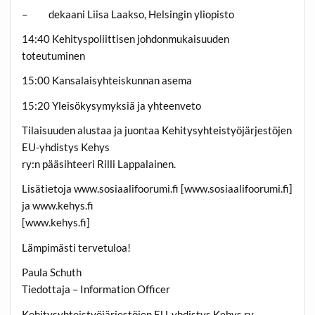
– dekaani Liisa Laakso, Helsingin yliopisto
14:40 Kehityspoliittisen johdonmukaisuuden
toteutuminen
15:00 Kansalaisyhteiskunnan asema
15:20 Yleisökysymyksiä ja yhteenveto
Tilaisuuden alustaa ja juontaa Kehitysyhteistyöjärjestöjen
EU-yhdistys Kehys
ry:n pääsihteeri Rilli Lappalainen.
Lisätietoja www.sosiaalifoorumi.fi [www.sosiaalifoorumi.fi]
ja www.kehys.fi
[www.kehys.fi]
Lämpimästi tervetuloa!
Paula Schuth
Tiedottaja – Information Officer
Kehitysyhteistyöjärjestöjen EU-yhdistys Kehys ry.