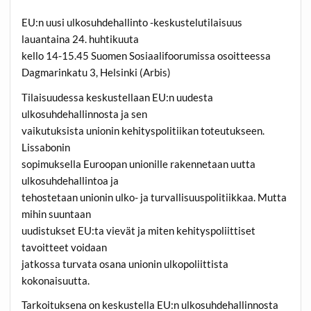
EU:n uusi ulkosuhdehallinto -keskustelutilaisuus
lauantaina 24. huhtikuuta
kello 14-15.45 Suomen Sosiaalifoorumissa osoitteessa
Dagmarinkatu 3, Helsinki (Arbis)
Tilaisuudessa keskustellaan EU:n uudesta
ulkosuhdehallinnosta ja sen
vaikutuksista unionin kehityspolitiikan toteutukseen.
Lissabonin
sopimuksella Euroopan unionille rakennetaan uutta
ulkosuhdehallintoa ja
tehostetaan unionin ulko- ja turvallisuuspolitiikkaa. Mutta
mihin suuntaan
uudistukset EU:ta vievät ja miten kehityspoliittiset
tavoitteet voidaan
jatkossa turvata osana unionin ulkopoliittista
kokonaisuutta.
Tarkoituksena on keskustella EU:n ulkosuhdehallinnosta