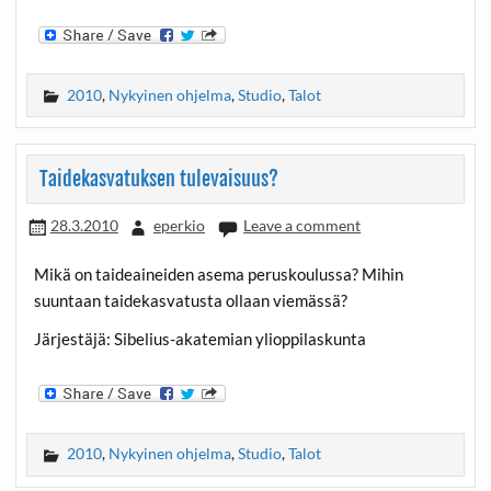
2010
,
Nykyinen ohjelma
,
Studio
,
Talot
Taidekasvatuksen tulevaisuus?
28.3.2010
eperkio
Leave a comment
Mikä on taideaineiden asema peruskoulussa? Mihin
suuntaan taidekasvatusta ollaan viemässä?
Järjestäjä: Sibelius-akatemian ylioppilaskunta
2010
,
Nykyinen ohjelma
,
Studio
,
Talot