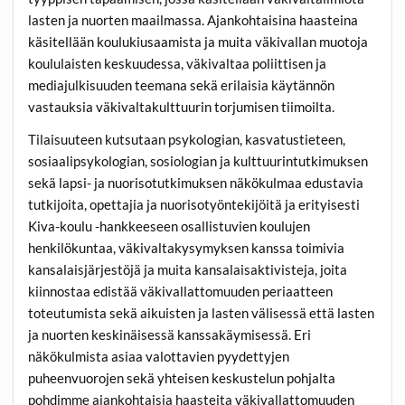
lasten ja nuorten maailmassa. Ajankohtaisina haasteina
käsitellään koulukiusaamista ja muita väkivallan muotoja
koululaisten keskuudessa, väkivaltaa poliittisen ja
mediajulkisuuden teemana sekä erilaisia käytännön
vastauksia väkivaltakulttuurin torjumisen tiimoilta.
Tilaisuuteen kutsutaan psykologian, kasvatustieteen,
sosiaalipsykologian, sosiologian ja kulttuurintutkimuksen
sekä lapsi- ja nuorisotutkimuksen näkökulmaa edustavia
tutkijoita, opettajia ja nuorisotyöntekijöitä ja erityisesti
Kiva-koulu -hankkeeseen osallistuvien koulujen
henkilökuntaa, väkivaltakysymyksen kanssa toimivia
kansalaisjärjestöjä ja muita kansalaisaktivisteja, joita
kiinnostaa edistää väkivallattomuuden periaatteen
toteutumista sekä aikuisten ja lasten välisessä että lasten
ja nuorten keskinäisessä kanssakäymisessä. Eri
näkökulmista asiaa valottavien pyydettyjen
puheenvuorojen sekä yhteisen keskustelun pohjalta
pohdimme ajankohtaisia haasteita väkivallattomuuden