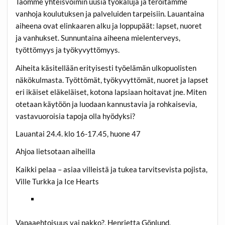
Taomme yhteisvoimin uusia työkaluja ja teroitamme
vanhoja koulutuksen ja palveluiden tarpeisiin. Lauantaina
aiheena ovat elinkaaren alku ja loppupäät: lapset, nuoret
ja vanhukset. Sunnuntaina aiheena mielenterveys,
työttömyys ja työkyvyttömyys.
Aiheita käsitellään erityisesti työelämän ulkopuolisten
näkökulmasta. Työttömät, työkyvyttömät, nuoret ja lapset
eri ikäiset eläkeläiset, kotona lapsiaan hoitavat jne. Miten
otetaan käytöön ja luodaan kannustavia ja rohkaisevia,
vastavuoroisia tapoja olla hyödyksi?
Lauantai 24.4. klo 16-17.45, huone 47
Ahjoa lietsotaan aiheilla
Kaikki pelaa – asiaa villeistä ja tukea tarvitsevista pojista,
Ville Turkka ja Ice Hearts
Vapaaehtoisuus vai pakko?, Henrietta Gönlund,