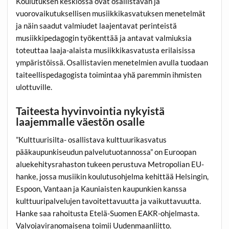
Koulutuksen keskiössä ovat osallistavan ja
vuorovaikutuksellisen musiikkikasvatuksen menetelmät
ja näin saadut valmiudet laajentavat perinteistä
musiikkipedagogin työkenttää ja antavat valmiuksia
toteuttaa laaja-alaista musiikkikasvatusta erilaisissa
ympäristöissä. Osallistavien menetelmien avulla tuodaan
taiteellispedagogista toimintaa yhä paremmin ihmisten
ulottuville.
Taiteesta hyvinvointia nykyistä
laajemmalle väestön osalle
”Kulttuurisilta- osallistava kulttuurikasvatus
pääkaupunkiseudun palvelutuotannossa” on Euroopan
aluekehitysrahaston tukeen perustuva Metropolian EU-
hanke, jossa musiikin koulutusohjelma kehittää Helsingin,
Espoon, Vantaan ja Kauniaisten kaupunkien kanssa
kulttuuripalvelujen tavoitettavuutta ja vaikuttavuutta.
Hanke saa rahoitusta Etelä-Suomen EAKR-ohjelmasta.
Valvojaviranomaisena toimii Uudenmaanliitto.