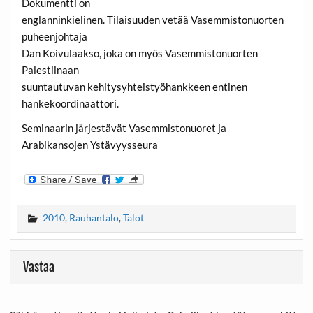
Dokumentti on
englanninkielinen. Tilaisuuden vetää Vasemmistonuorten
puheenjohtaja
Dan Koivulaakso, joka on myös Vasemmistonuorten
Palestiinaan
suuntautuvan kehitysyhteistyöhankkeen entinen
hankekoordinaattori.
Seminaarin järjestävät Vasemmistonuoret ja
Arabikansojen Ystävyysseura
2010
,
Rauhantalo
,
Talot
Vastaa