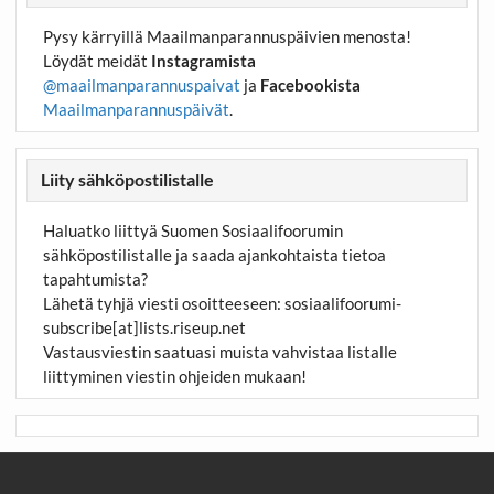
Pysy kärryillä Maailmanparannuspäivien menosta!
Löydät meidät
Instagramista
@maailmanparannuspaivat
ja
Facebookista
Maailmanparannuspäivät
.
Liity sähköpostilistalle
Haluatko liittyä Suomen Sosiaalifoorumin
sähköpostilistalle ja saada ajankohtaista tietoa
tapahtumista?
Lähetä tyhjä viesti osoitteeseen:
sosiaalifoorumi-
subscribe[at]lists.riseup.net
Vastausviestin saatuasi muista vahvistaa listalle
liittyminen viestin ohjeiden mukaan!