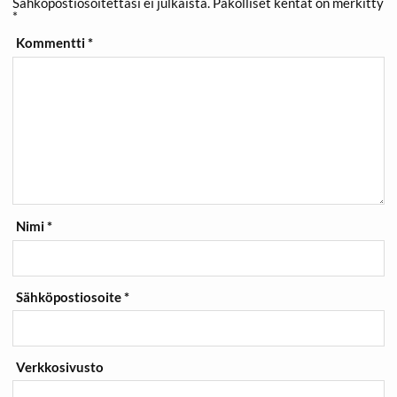
Sähköpostiosoitettasi ei julkaista.
Pakolliset kentät on merkitty
*
Kommentti
*
Nimi
*
Sähköpostiosoite
*
Verkkosivusto