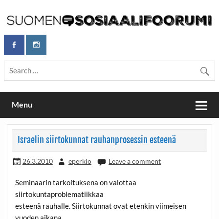
Skip
to
content
Maailmanparannuspäivät Lapinlahden Lähteellä, Helsingissä
Maailmanparannuspäivät / Suomen
26.–27.9.2026
Sosiaalifoorumi
Menu
Israelin siirtokunnat rauhanprosessin esteenä
26.3.2010
eperkio
Leave a comment
Seminaarin tarkoituksena on valottaa
siirtokuntaproblematiikkaa
esteenä rauhalle. Siirtokunnat ovat etenkin viimeisen
vuoden aikana