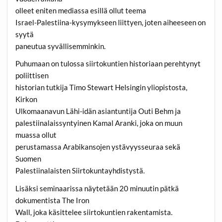
olleet eniten mediassa esillä ollut teema
Israel-Palestiina-kysymykseen liittyen, joten aiheeseen on
syytä
paneutua syvällisemminkin.
Puhumaan on tulossa siirtokuntien historiaan perehtynyt
poliittisen
historian tutkija Timo Stewart Helsingin yliopistosta,
Kirkon
Ulkomaanavun Lähi-idän asiantuntija Outi Behm ja
palestiinalaissyntyinen Kamal Aranki, joka on muun
muassa ollut
perustamassa Arabikansojen ystävyysseuraa sekä
Suomen
Palestiinalaisten Siirtokuntayhdistystä.
Lisäksi seminaarissa näytetään 20 minuutin pätkä
dokumentista The Iron
Wall, joka käsittelee siirtokuntien rakentamista.