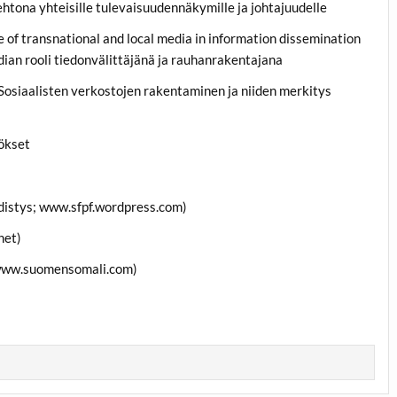
tona yhteisille tulevaisuudennäkymille ja johtajuudelle
 of transnational and local media in information dissemination
dian rooli tiedonvälittäjänä ja rauhanrakentajana
 Sosiaalisten verkostojen rakentaminen ja niiden merkitys
tökset
hdistys; www.sfpf.wordpress.com)
net)
(www.suomensomali.com)