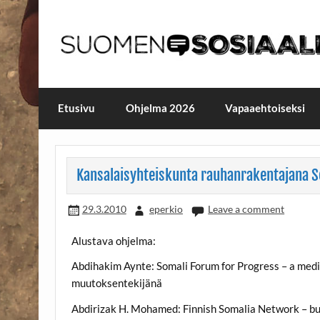
Skip
to
content
Maailmanparannuspäivä
Maailmanparannuspäivät Lapinlahden Lähte
Etusivu
Ohjelma 2026
Vapaaehtoiseksi
Kansalaisyhteiskunta rauhanrakentajana 
29.3.2010
eperkio
Leave a comment
Alustava ohjelma:
Abdihakim Aynte: Somali Forum for Progress – a medi
muutoksentekijänä
Abdirizak H. Mohamed: Finnish Somalia Network – buil