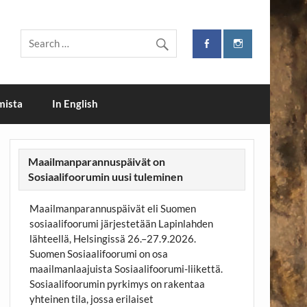
i
mista
In English
Maailmanparannuspäivät on
Sosiaalifoorumin uusi tuleminen
Maailmanparannuspäivät eli Suomen
sosiaalifoorumi järjestetään Lapinlahden
lähteellä, Helsingissä 26.–27.9.2026.
Suomen Sosiaalifoorumi on osa
maailmanlaajuista Sosiaalifoorumi-liikettä.
Sosiaalifoorumin pyrkimys on rakentaa
yhteinen tila, jossa erilaiset