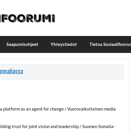
t / Suomen Sosiaalifoorum
ellä, Helsingissä 26.–27.9.2026
Saapumisohjeet
Yhteystiedot
Tietoa Sosiaalifooru
Somaliassa
a platform as an agent for change / Vuorovaikutteinen media
ding trust for joint vision and leadership / Suomen Somalia-