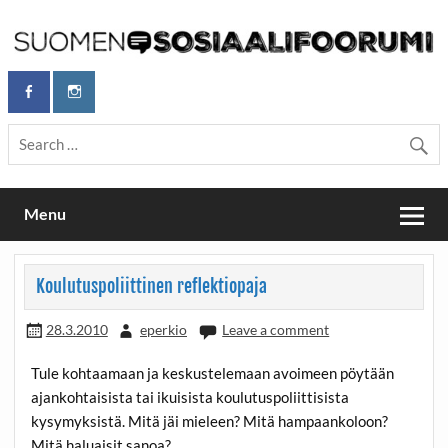
Skip
to
content
Maailmanparannuspäivät Lapinlahden Lähteellä, Helsingissä
Maailmanparannuspäivät / Suomen
26.–27.9.2026
Sosiaalifoorumi
Menu
Koulutuspoliittinen reflektiopaja
28.3.2010
eperkio
Leave a comment
Tule kohtaamaan ja keskustelemaan avoimeen pöytään
ajankohtaisista tai ikuisista koulutuspoliittisista
kysymyksistä. Mitä jäi mieleen? Mitä hampaankoloon?
Mitä haluaisit sanoa?