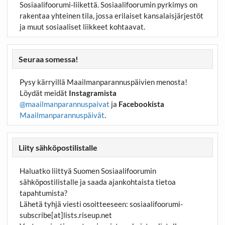
Sosiaalifoorumi-liikettä. Sosiaalifoorumin pyrkimys on
rakentaa yhteinen tila, jossa erilaiset kansalaisjärjestöt
ja muut sosiaaliset liikkeet kohtaavat.
Seuraa somessa!
Pysy kärryillä Maailmanparannuspäivien menosta!
Löydät meidät
Instagramista
@maailmanparannuspaivat
ja
Facebookista
Maailmanparannuspäivät
.
Liity sähköpostilistalle
Haluatko liittyä Suomen Sosiaalifoorumin
sähköpostilistalle ja saada ajankohtaista tietoa
tapahtumista?
Lähetä tyhjä viesti osoitteeseen:
sosiaalifoorumi-
subscribe[at]lists.riseup.net