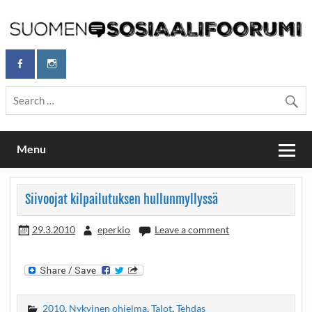
Skip
to
content
Maailmanparannuspäivät Lapinlahden Lähteellä, Helsingissä
Maailmanparannuspäivät / Suomen
26.–27.9.2026
Sosiaalifoorumi
Menu
Siivoojat kilpailutuksen hullunmyllyssä
29.3.2010
eperkio
Leave a comment
2010
,
Nykyinen ohjelma
,
Talot
,
Tehdas