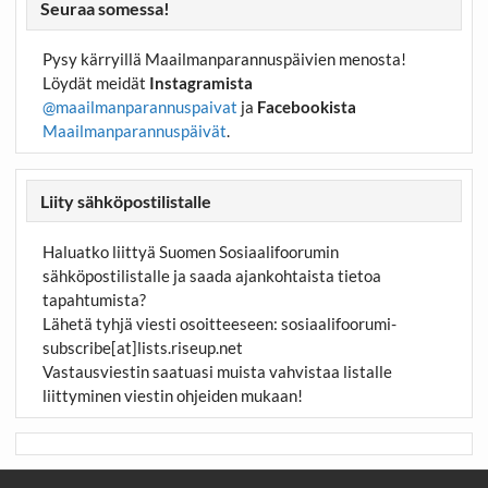
Seuraa somessa!
Pysy kärryillä Maailmanparannuspäivien menosta!
Löydät meidät
Instagramista
@maailmanparannuspaivat
ja
Facebookista
Maailmanparannuspäivät
.
Liity sähköpostilistalle
Haluatko liittyä Suomen Sosiaalifoorumin
sähköpostilistalle ja saada ajankohtaista tietoa
tapahtumista?
Lähetä tyhjä viesti osoitteeseen:
sosiaalifoorumi-
subscribe[at]lists.riseup.net
Vastausviestin saatuasi muista vahvistaa listalle
liittyminen viestin ohjeiden mukaan!