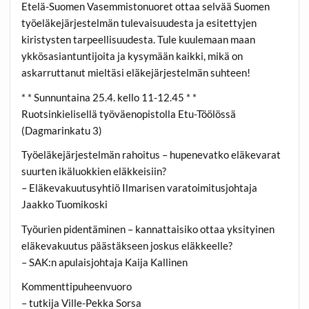
Etelä-Suomen Vasemmistonuoret ottaa selvää Suomen
työeläkejärjestelmän tulevaisuudesta ja esitettyjen
kiristysten tarpeellisuudesta. Tule kuulemaan maan
ykkösasiantuntijoita ja kysymään kaikki, mikä on
askarruttanut mieltäsi eläkejärjestelmän suhteen!
* * Sunnuntaina 25.4. kello 11-12.45 * *
Ruotsinkielisellä työväenopistolla Etu-Töölössä
(Dagmarinkatu 3)
Työeläkejärjestelmän rahoitus – hupenevatko eläkevarat
suurten ikäluokkien eläkkeisiin?
– Eläkevakuutusyhtiö Ilmarisen varatoimitusjohtaja
Jaakko Tuomikoski
Työurien pidentäminen – kannattaisiko ottaa yksityinen
eläkevakuutus päästäkseen joskus eläkkeelle?
– SAK:n apulaisjohtaja Kaija Kallinen
Kommenttipuheenvuoro
– tutkija Ville-Pekka Sorsa