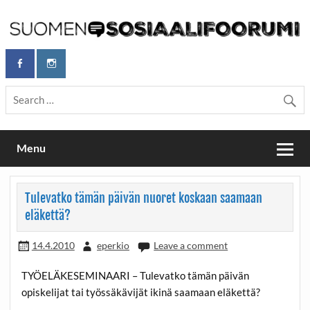
Skip
to
content
Maailmanparannuspäivät Lapinlahden Lähteellä, Helsingissä
Maailmanparannuspäivät / Suomen
26.–27.9.2026
Sosiaalifoorumi
Menu
Tulevatko tämän päivän nuoret koskaan saamaan
eläkettä?
14.4.2010
eperkio
Leave a comment
TYÖELÄKESEMINAARI – Tulevatko tämän päivän
opiskelijat tai työssäkävijät ikinä saamaan eläkettä?