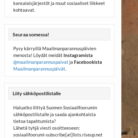
kansalaisjärjestöt ja muut sosiaaliset liikkeet
kohtaavat.
Seuraa somessa!
Pysy kärryillä Maailmanparannuspäivien
menosta! Löydät meidät
Instagramista
@maailmanparannuspaivat
ja
Facebookista
Maailmanparannuspäivät
.
Liity sähköpostilistalle
Haluatko liittyä Suomen Sosiaalifoorumin
sähköpostilistalle ja saada ajankohtaista
tietoa tapahtumista?
Lähetä tyhjä viesti osoitteeseen:
sosiaalifoorumi-subscribe[at]lists.riseup.net