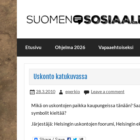
Skip
to
content
Maailmanparannuspäivä
Maailmanparannuspäivät Lapinlahden Lähte
Etusivu
Ohjelma 2026
Vapaaehtoiseksi
Uskonto katukuvassa
28.3.2010
eperkio
Leave a comment
Mikä on uskontojen paikka kaupungeissa tänään? Saak
symbolit kieltää?
Järjestäjä: Helsingin uskontojen foorumi, Helsingin