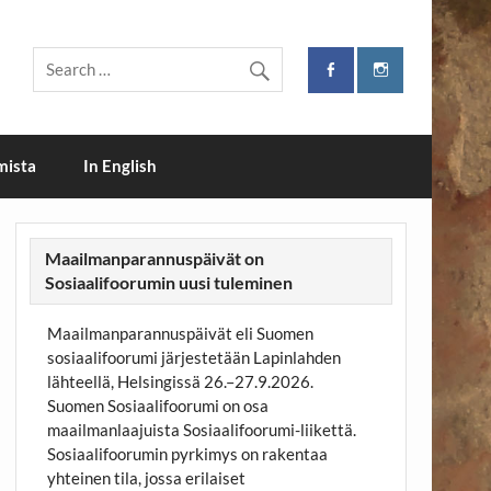
i
mista
In English
Maailmanparannuspäivät on
Sosiaalifoorumin uusi tuleminen
Maailmanparannuspäivät eli Suomen
sosiaalifoorumi järjestetään Lapinlahden
lähteellä, Helsingissä 26.–27.9.2026.
Suomen Sosiaalifoorumi on osa
maailmanlaajuista Sosiaalifoorumi-liikettä.
Sosiaalifoorumin pyrkimys on rakentaa
yhteinen tila, jossa erilaiset