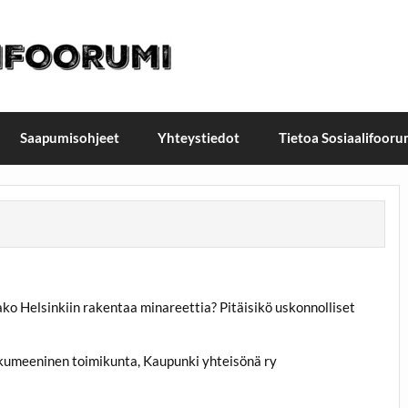
t / Suomen Sosiaalifoorum
ellä, Helsingissä 26.–27.9.2026
Saapumisohjeet
Yhteystiedot
Tietoa Sosiaalifooru
o Helsinkiin rakentaa minareettia? Pitäisikö uskonnolliset
 ekumeeninen toimikunta, Kaupunki yhteisönä ry