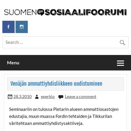
Skip
to
content
Maailmanparannuspäivät Lapinlahden Lähteellä, Helsingissä
Maailmanparannuspäivät / Suomen
26.–27.9.2026
Sosiaalifoorumi
Menu
Venäjän ammattiyhdisliikkeen uudistuminen
28.3.2010
eperkio
Leave a comment
Seminaariin on tulossa Pietarin alueen ammattiosastojen
edustajia, muun muassa Fordin tehtaiden ja Tikkurilan
väritehtaan ammattiyhdistysaktiiveja.