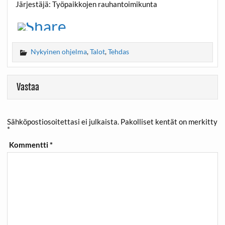
Järjestäjä: Työpaikkojen rauhantoimikunta
Nykyinen ohjelma
,
Talot
,
Tehdas
Vastaa
Sähköpostiosoitettasi ei julkaista.
Pakolliset kentät on merkitty
*
Kommentti
*