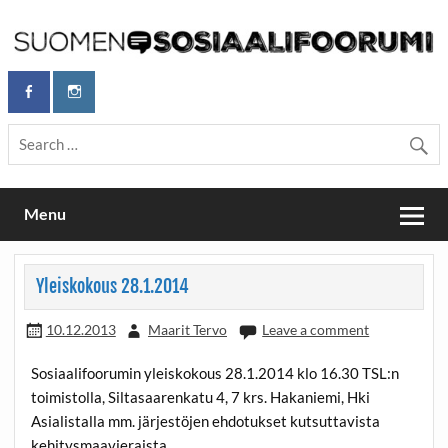
Skip
to
content
Maailmanparannuspäivät Lapinlahden Lähteellä, Helsingissä
Maailmanparannuspäivät / Suomen
26.–27.9.2026
Sosiaalifoorumi
Menu
Yleiskokous 28.1.2014
10.12.2013
Maarit Tervo
Leave a comment
Sosiaalifoorumin yleiskokous 28.1.2014 klo 16.30 TSL:n
toimistolla, Siltasaarenkatu 4, 7 krs. Hakaniemi, Hki
Asialistalla mm. järjestöjen ehdotukset kutsuttavista
kehitysmaavieraista