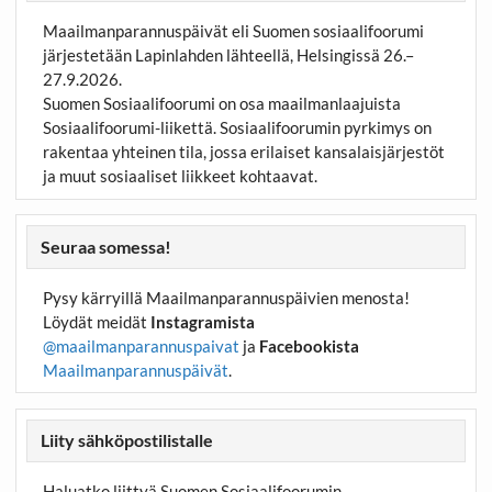
Maailmanparannuspäivät eli Suomen sosiaalifoorumi
järjestetään Lapinlahden lähteellä, Helsingissä 26.–
27.9.2026.
Suomen Sosiaalifoorumi on osa maailmanlaajuista
Sosiaalifoorumi-liikettä. Sosiaalifoorumin pyrkimys on
rakentaa yhteinen tila, jossa erilaiset kansalaisjärjestöt
ja muut sosiaaliset liikkeet kohtaavat.
Seuraa somessa!
Pysy kärryillä Maailmanparannuspäivien menosta!
Löydät meidät
Instagramista
@maailmanparannuspaivat
ja
Facebookista
Maailmanparannuspäivät
.
Liity sähköpostilistalle
Haluatko liittyä Suomen Sosiaalifoorumin