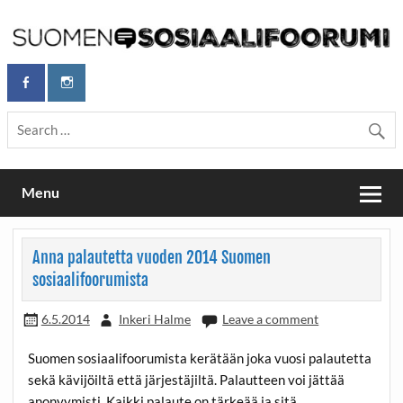
Skip
to
content
Maailmanparannuspäivät Lapinlahden Lähteellä, Helsingissä
Maailmanparannuspäivät / Suomen
26.–27.9.2026
Sosiaalifoorumi
Menu
Anna palautetta vuoden 2014 Suomen
sosiaalifoorumista
6.5.2014
Inkeri Halme
Leave a comment
Suomen sosiaalifoorumista kerätään joka vuosi palautetta
sekä kävijöiltä että järjestäjiltä. Palautteen voi jättää
anonyymisti. Kaikki palaute on tärkeää ja sitä