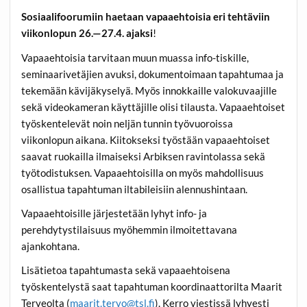
Sosiaalifoorumiin haetaan vapaaehtoisia eri tehtäviin
viikonlopun 26.—­27.4. ajaksi
!
Vapaaehtoisia tarvitaan muun muassa info-tiskille,
seminaarivetäjien avuksi, dokumentoimaan tapahtumaa ja
tekemään kävijäkyselyä. Myös innokkaille valokuvaajille
sekä videokameran käyttäjille olisi tilausta. Vapaaehtoiset
työskentelevät noin neljän tunnin työvuoroissa
viikonlopun aikana. Kiitokseksi työstään vapaaehtoiset
saavat ruokailla ilmaiseksi Arbiksen ravintolassa sekä
työtodistuksen. Vapaaehtoisilla on myös mahdollisuus
osallistua tapahtuman iltabileisiin alennushintaan.
Vapaaehtoisille järjestetään lyhyt info- ja
perehdytystilaisuus myöhemmin ilmoitettavana
ajankohtana.
Lisätietoa tapahtumasta sekä vapaaehtoisena
työskentelystä saat tapahtuman koordinaattorilta Maarit
Terveolta (
maarit.tervo@tsl.fi
). Kerro viestissä lyhyesti