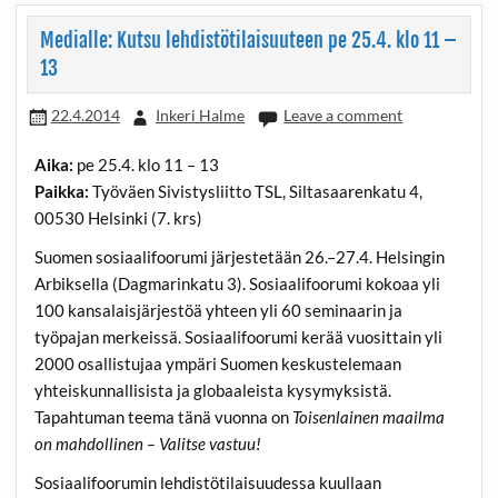
Medialle: Kutsu lehdistötilaisuuteen pe 25.4. klo 11 –
13
22.4.2014
Inkeri Halme
Leave a comment
Aika:
pe 25.4. klo 11 – 13
Paikka:
Työväen Sivistysliitto TSL, Siltasaarenkatu 4,
00530 Helsinki (7. krs)
Suomen sosiaalifoorumi järjestetään 26.–27.4. Helsingin
Arbiksella (Dagmarinkatu 3). Sosiaalifoorumi kokoaa yli
100 kansalaisjärjestöä yhteen yli 60 seminaarin ja
työpajan merkeissä. Sosiaalifoorumi kerää vuosittain yli
2000 osallistujaa ympäri Suomen keskustelemaan
yhteiskunnallisista ja globaaleista kysymyksistä.
Tapahtuman teema tänä vuonna on
Toisenlainen maailma
on mahdollinen – Valitse vastuu!
Sosiaalifoorumin lehdistötilaisuudessa kuullaan