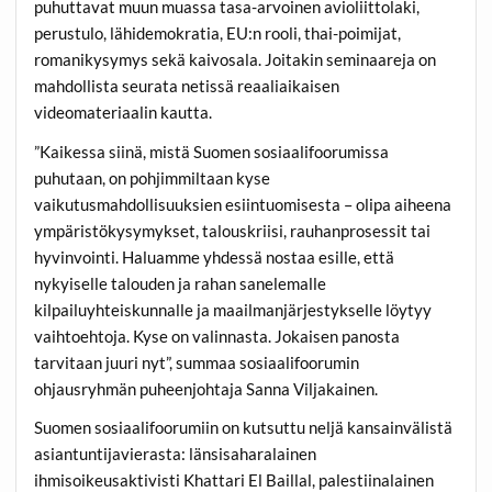
puhuttavat muun muassa tasa-arvoinen avioliittolaki,
perustulo, lähidemokratia, EU:n rooli, thai-poimijat,
romanikysymys sekä kaivosala. Joitakin seminaareja on
mahdollista seurata netissä reaaliaikaisen
videomateriaalin kautta.
”Kaikessa siinä, mistä Suomen sosiaalifoorumissa
puhutaan, on pohjimmiltaan kyse
vaikutusmahdollisuuksien esiintuomisesta – olipa aiheena
ympäristökysymykset, talouskriisi, rauhanprosessit tai
hyvinvointi. Haluamme yhdessä nostaa esille, että
nykyiselle talouden ja rahan sanelemalle
kilpailuyhteiskunnalle ja maailmanjärjestykselle löytyy
vaihtoehtoja. Kyse on valinnasta. Jokaisen panosta
tarvitaan juuri nyt”, summaa sosiaalifoorumin
ohjausryhmän puheenjohtaja
Sanna Viljakainen.
Suomen sosiaalifoorumiin on kutsuttu neljä kansainvälistä
asiantuntijavierasta: länsisaharalainen
ihmisoikeusaktivisti
Khattari El Baillal,
palestiinalainen