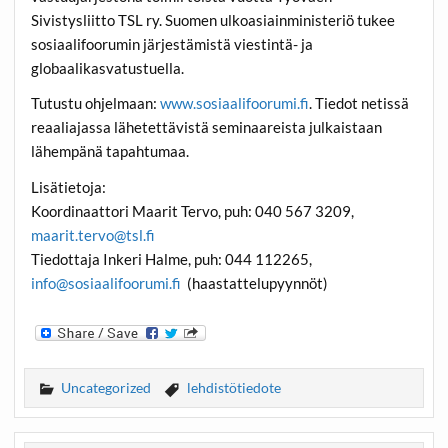
Sivistysliitto TSL ry. Suomen ulkoasiainministeriö tukee
sosiaalifoorumin järjestämistä viestintä- ja
globaalikasvatustuella.
Tutustu ohjelmaan:
www.sosiaalifoorumi.fi
. Tiedot netissä
reaaliajassa lähetettävistä seminaareista julkaistaan
lähempänä tapahtumaa.
Lisätietoja:
Koordinaattori
Maarit Tervo
, puh: 040 567 3209,
maarit.tervo@tsl.fi
Tiedottaja
Inkeri Halme
, puh: 044 112265,
info@sosiaalifoorumi.fi
(haastattelupyynnöt)
Uncategorized
lehdistötiedote