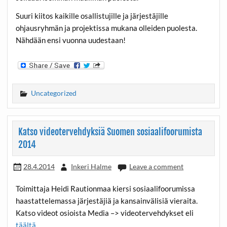
Suuri kiitos kaikille osallistujille ja järjestäjille
ohjausryhmän ja projektissa mukana olleiden puolesta.
Nähdään ensi vuonna uudestaan!
Uncategorized
Katso videotervehdyksiä Suomen sosiaalifoorumista
2014
28.4.2014
Inkeri Halme
Leave a comment
Toimittaja Heidi Rautionmaa kiersi sosiaalifoorumissa
haastattelemassa järjestäjiä ja kansainvälisiä vieraita.
Katso videot osioista Media –> videotervehdykset eli
täältä
.