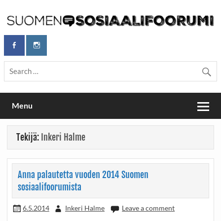
Skip
to
content
Maailmanparannuspäivät Lapinlahden Lähteellä, Helsingissä
Maailmanparannuspäivät / Suomen
26.–27.9.2026
Sosiaalifoorumi
Menu
Tekijä:
Inkeri Halme
Anna palautetta vuoden 2014 Suomen
sosiaalifoorumista
6.5.2014
Inkeri Halme
Leave a comment