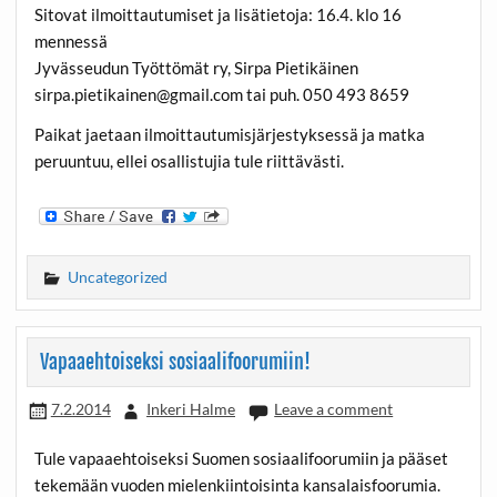
Sitovat ilmoittautumiset ja lisätietoja: 16.4. klo 16
mennessä
Jyvässeudun Työttömät ry, Sirpa Pietikäinen
sirpa.pietikainen@gmail.com tai puh. 050 493 8659
Paikat jaetaan ilmoittautumisjärjestyksessä ja matka
peruuntuu, ellei osallistujia tule riittävästi.
Uncategorized
Vapaaehtoiseksi sosiaalifoorumiin!
7.2.2014
Inkeri Halme
Leave a comment
Tule vapaaehtoiseksi Suomen sosiaalifoorumiin ja pääset
tekemään vuoden mielenkiintoisinta kansalaisfoorumia.