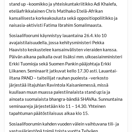
stand up –koomikko ja yhteiskuntakriitikko
Adi Khalefa
,
eteläafrikkalainen
Chris Matlhako
Etelä-Afrikan
kansallisesta korkeakoulusta sekä oppositiopoliitikko ja
naisasia-aktivisti
Fatima Ibrahim
Somalimaasta.
Sosiaalifoorumi käynnistyy lauantaina 26.4. klo 10
avajaistilaisuudella, jossa kehitysministeri
Pekka
Haavisto
keskustelee kansainvälisten vieraiden kanssa.
Päivän aikana paikalla ovat lisäksi mm. ulkoasiainministeri
Erkki Tuomioja
sekä Suomen Pankin pääjohtaja
Erkki
Liikanen
. Seminaarit jatkuvat kello 17.30 asti. Lauantai-
iltana PAND – taiteilijat rauhan puolesta –verkosto
järjestää iltajuhlan Ravintola Kaisaniemessä, missä
kuullaan muun muassa palestiinalaista stand up:ia ja
ainoata suomalaista bhangra-bändiä
SHAVA
a. Sunnuntaina
seminaareja järjestetään klo 11 – 14.30. Yhteinen
tapahtuman päätöstilaisuus alkaa klo 15.
Sosiaalifoorumin kahden vuoden välein vaihtuvana tili- ja
vastuujärjestönä toimii toista vuotta Työväen