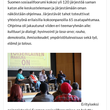
Suomen sosiaalifoorumi kokosi yli 120 järjestöä saman
katon alle keskustelemaan ja järjestämään oman
näköistään ohjelmaa. Järjestävät tahot toteuttivat
yhteistyönä erilaisilla kokoonpanoilla 65 osatapahtumaa.
Ohjelma oli jakautunut viiden eri teemaryhmän alle:
kulttuuri ja dialogi
;
hyvinvointi ja tasa-arvo
;
rauha,
demokratia, ihmisoikeudet
;
ympäristötulevaisuus
sekä
työ,
elämä ja talous
.
Erityiseksi