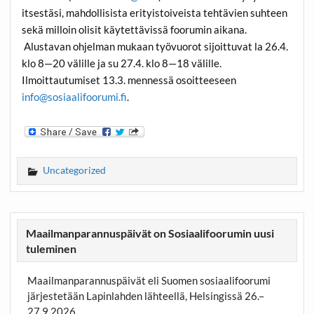
itsestäsi, mahdollisista erityistoiveista tehtävien suhteen
sekä milloin olisit käytettävissä foorumin aikana.
Alustavan ohjelman mukaan työvuorot sijoittuvat la 26.4.
klo 8—­20 välille ja su 27.4. klo 8—18 välille.
Ilmoittautumiset 13.3. mennessä osoitteeseen
info@sosiaalifoorumi.fi
.
Uncategorized
Maailmanparannuspäivät on Sosiaalifoorumin uusi
tuleminen
Maailmanparannuspäivät eli Suomen sosiaalifoorumi
järjestetään Lapinlahden lähteellä, Helsingissä 26.–
27.9.2026.