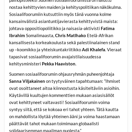
painopisteeksi Suomen sosiaalifoorumissa on haluttu
nostaa kehittyvien maiden ja kehityspolitiikan näkökulma.
Sosiaalifoorumiin kutsuttiin myös tänä vuonna kolme
kansainvälistä asiantuntijavierasta kehittyvistä maista:
johtava oppositiopoliitikko ja naisasia-aktivisti
Fatima
Ibrahim
Somalimaasta,
Chris Matlhako
Etelä-Afrikan
kansallisesta korkeakoulusta sekä palestiinalainen stand
up –koomikko ja yhteiskuntakriitikko
Adi Khalefa
. Vieraat
tapasivat sosiaalifoorumin avajaistilaisuudessa
kehitysministeri
Pekka Haaviston
.
Suomen sosiaalifoorumin ohjausryhmän puheenjohtaja
Sanna Viljakainen
on tyytyväinen tapahtumaan: ”Ihmiset
ovat osoittaneet aitoa kiinnostusta käsiteltäviin asioihin.
Käytävillä kuultujen kommenttien mukaan asiasisällöt
ovat kehittyneet valtavasti! Sosiaalifoorumin voima
syntyy siitä, että se kokoaa eri tahot yhteen. Tätä kautta
on mahdollista löytää yhteinen ääni ja voima haastamaan
päättävät tahot mukaan toimimaan globaalisti
solidaarisemman maailman puolesta.”