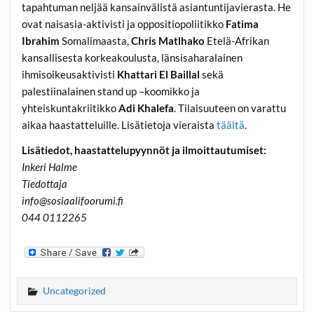
tapahtuman neljää kansainvälistä asiantuntijavierasta. He
ovat naisasia-aktivisti ja oppositiopoliitikko
Fatima
Ibrahim
Somalimaasta,
Chris Matlhako
Etelä-Afrikan
kansallisesta korkeakoulusta, länsisaharalainen
ihmisoikeusaktivisti
Khattari El Baillal
sekä
palestiinalainen stand up –koomikko ja
yhteiskuntakriitikko
Adi Khalefa
. Tilaisuuteen on varattu
aikaa haastatteluille. Lisätietoja vieraista
täältä
.
Lisätiedot, haastattelupyynnöt ja ilmoittautumiset:
Inkeri Halme
Tiedottaja
info@sosiaalifoorumi.fi
044 0112265
Uncategorized