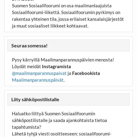
Suomen Sosiaalifoorumi on osa maailmanlaajuista
Sosiaalifoorumi-liikettä. Sosiaalifoorumin pyrkimys on
rakentaa yhteinen tila, jossa erilaiset kansalaisjärjestöt
ja muut sosiaaliset liikkeet kohtaavat.
Seuraa somessa!
Pysy kärryillä Maailmanparannuspäivien menosta!
Löydät meidät
Instagramista
@maailmanparannuspaivat
ja
Facebookista
Maailmanparannuspäivät
.
Liity sähköpostilistalle
Haluatko liittyä Suomen Sosiaalifoorumin
sähköpostilistalle ja saada ajankohtaista tietoa
tapahtumista?
Lähetä tyhjä viesti osoitteeseen:
sosiaalifoorumi-