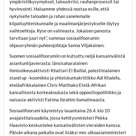
ympäristökysymykset, talouskriisi, rauhanprosessit tai
hyvinvointi. Haluamme yhdessä nostaa esille, että
nykyiselle talouden ja rahan sanelemalle
kilpailuyhteiskunnalle ja maailmanjärjestykselle löytyy
vaihtoehtoja. Kyse on valinnasta. Jokaisen panosta
tarvitaan juuri nyt”, summaa sosiaalifoorumin
ohjausryhmän puheenjohtaja
Sanna Viljakainen.
Suomen sosiaalifoorumiin on kutsuttu neljä kansainvälistä
asiantuntijavierasta: länsisaharalainen
ihmisoikeusaktivisti
Khattari El Baillal,
palestiinalainen
stand up –koomikko ja yhteiskuntakriitikko
Adi Khalefa
,
eteläafrikkalainen
Chris Matlhako
Etelä-Afrikan
kansallisesta korkeakoulusta sekä oppositiopoliitikko ja
naisasia-aktivisti
Fatima Ibrahim
Somalimaasta.
Sosiaalifoorumi käynnistyy lauantaina 26.4. klo 10
avajaistilaisuudella, jossa kehitysministeri
Pekka
Haavisto
keskustelee kansainvälisten vieraiden kanssa.
Päivän aikana paikalla ovat lisäksi mm. ulkoasiainministeri