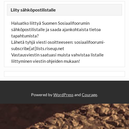
Liity sähköpostilistalle
Haluatko liittyä Suomen Sosiaalifoorumin
sähköpostilistalle ja saada ajankohtaista tietoa
tapahtumista?
Lähetä tyhjä viesti osoitteeseen:
sosiaalifoorumi-
subscribe[at]lists.riseup.net
Vastausviestin saatuasi muista vahvistaa listalle
liittyminen viestin ohjeiden mukaan!
Powered by
WordPress
and
Courage
.