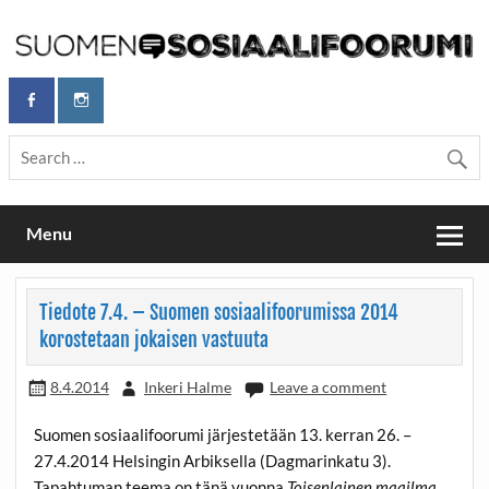
Skip
to
content
Maailmanparannuspäivät Lapinlahden Lähteellä, Helsingissä
Maailmanparannuspäivät / Suomen
26.–27.9.2026
Sosiaalifoorumi
Menu
Tiedote 7.4. – Suomen sosiaalifoorumissa 2014
korostetaan jokaisen vastuuta
8.4.2014
Inkeri Halme
Leave a comment
Suomen sosiaalifoorumi järjestetään 13. kerran 26. –
27.4.2014 Helsingin Arbiksella (Dagmarinkatu 3).
Tapahtuman teema on tänä vuonna
Toisenlainen maailma