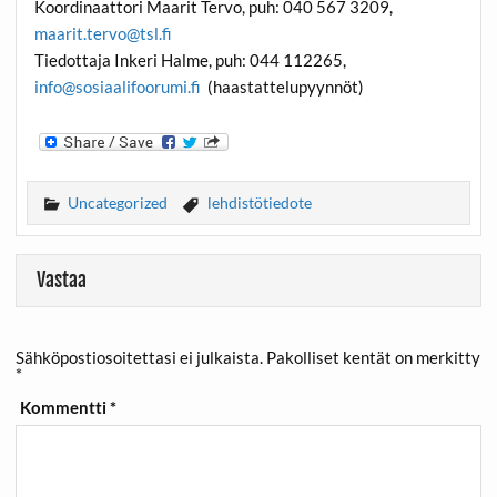
Koordinaattori
Maarit Tervo
, puh: 040 567 3209,
maarit.tervo@tsl.fi
Tiedottaja
Inkeri Halme
, puh: 044 112265,
info@sosiaalifoorumi.fi
(haastattelupyynnöt)
Uncategorized
lehdistötiedote
Vastaa
Sähköpostiosoitettasi ei julkaista.
Pakolliset kentät on merkitty
*
Kommentti
*