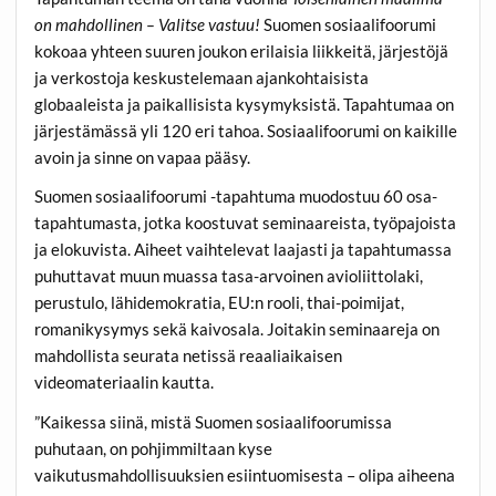
on mahdollinen – Valitse vastuu!
Suomen sosiaalifoorumi
kokoaa yhteen suuren joukon erilaisia liikkeitä, järjestöjä
ja verkostoja keskustelemaan ajankohtaisista
globaaleista ja paikallisista kysymyksistä. Tapahtumaa on
järjestämässä yli 120 eri tahoa. Sosiaalifoorumi on kaikille
avoin ja sinne on vapaa pääsy.
Suomen sosiaalifoorumi -tapahtuma muodostuu 60 osa-
tapahtumasta, jotka koostuvat seminaareista, työpajoista
ja elokuvista. Aiheet vaihtelevat laajasti ja tapahtumassa
puhuttavat muun muassa tasa-arvoinen avioliittolaki,
perustulo, lähidemokratia, EU:n rooli, thai-poimijat,
romanikysymys sekä kaivosala. Joitakin seminaareja on
mahdollista seurata netissä reaaliaikaisen
videomateriaalin kautta.
”Kaikessa siinä, mistä Suomen sosiaalifoorumissa
puhutaan, on pohjimmiltaan kyse
vaikutusmahdollisuuksien esiintuomisesta – olipa aiheena