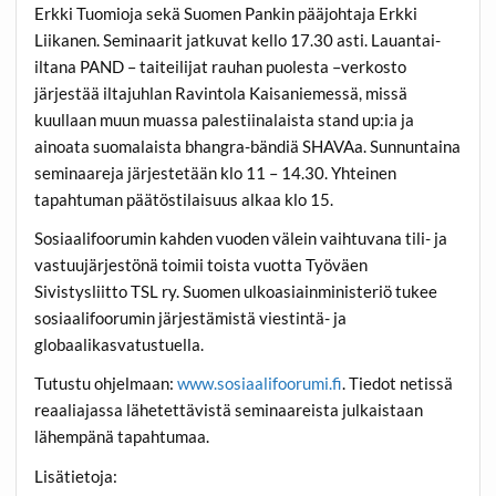
Erkki Tuomioja
sekä Suomen Pankin pääjohtaja
Erkki
Liikanen
. Seminaarit jatkuvat kello 17.30 asti. Lauantai-
iltana PAND – taiteilijat rauhan puolesta –verkosto
järjestää iltajuhlan Ravintola Kaisaniemessä, missä
kuullaan muun muassa palestiinalaista stand up:ia ja
ainoata suomalaista bhangra-bändiä
SHAVA
a. Sunnuntaina
seminaareja järjestetään klo 11 – 14.30. Yhteinen
tapahtuman päätöstilaisuus alkaa klo 15.
Sosiaalifoorumin kahden vuoden välein vaihtuvana tili- ja
vastuujärjestönä toimii toista vuotta Työväen
Sivistysliitto TSL ry. Suomen ulkoasiainministeriö tukee
sosiaalifoorumin järjestämistä viestintä- ja
globaalikasvatustuella.
Tutustu ohjelmaan:
www.sosiaalifoorumi.fi
. Tiedot netissä
reaaliajassa lähetettävistä seminaareista julkaistaan
lähempänä tapahtumaa.
Lisätietoja: