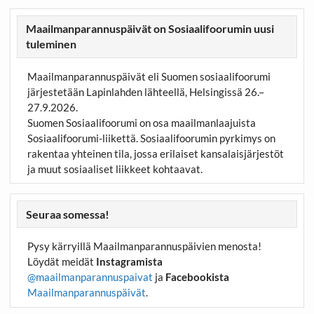
Maailmanparannuspäivät on Sosiaalifoorumin uusi
tuleminen
Maailmanparannuspäivät eli Suomen sosiaalifoorumi
järjestetään Lapinlahden lähteellä, Helsingissä 26.–
27.9.2026.
Suomen Sosiaalifoorumi on osa maailmanlaajuista
Sosiaalifoorumi-liikettä. Sosiaalifoorumin pyrkimys on
rakentaa yhteinen tila, jossa erilaiset kansalaisjärjestöt
ja muut sosiaaliset liikkeet kohtaavat.
Seuraa somessa!
Pysy kärryillä Maailmanparannuspäivien menosta!
Löydät meidät
Instagramista
@maailmanparannuspaivat
ja
Facebookista
Maailmanparannuspäivät
.