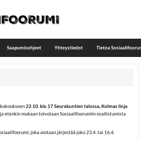
t / Suomen sosiaalifoorumi
ellä, Helsingissä 26.–27.9.2026
Saapumisohjeet
Yhteystiedot
Tietoa Sosiaalifooru
iskokoukseen
22.10. klo 17 Seurakuntien talossa, Kolmas linja
e, ja etenkin mukaan toivotaan Sosiaalifoorumiin osallistumista
aalifoorumi, joka aiotaan järjestää joko 23.4. tai 16.4.