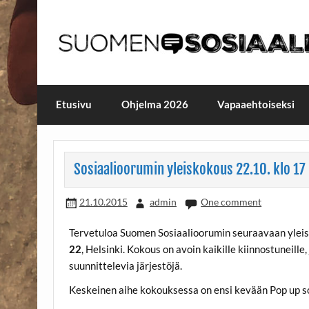
Skip
to
content
Maailmanparannuspäivä
Maailmanparannuspäivät Lapinlahden Lähte
Etusivu
Ohjelma 2026
Vapaaehtoiseksi
Sosiaalioorumin yleiskokous 22.10. klo 17
21.10.2015
admin
One comment
Tervetuloa Suomen Sosiaalioorumin seuraavaan yle
22
, Helsinki. Kokous on avoin kaikille kiinnostuneill
suunnittelevia järjestöjä.
Keskeinen aihe kokouksessa on ensi kevään Pop up sosi