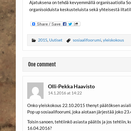
Ajatuksena on tehdä kevyemmällä organisaatiolla Sosi
organisoiduista keskusteluista sekä yhteisestä iltati
2015
,
Uutiset
sosiaalifoorumi
,
yleiskokous
One comment
Olli-Pekka Haavisto
14.1.2016 at 14:22
Onko yleiskokous 22.10.2015 thenyt päätöksen asiali
Pop up sosiaalifoorumi, joka aiotaan järjestää joko 23.4
Toisin sanoen, tehtiinkö asiasta päätös ja jos tehtiin,
16.04.2016?