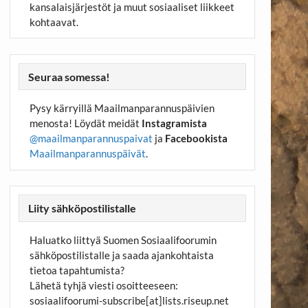
kansalaisjärjestöt ja muut sosiaaliset liikkeet
kohtaavat.
Seuraa somessa!
Pysy kärryillä Maailmanparannuspäivien
menosta! Löydät meidät
Instagramista
@maailmanparannuspaivat
ja
Facebookista
Maailmanparannuspäivät
.
Liity sähköpostilistalle
Haluatko liittyä Suomen Sosiaalifoorumin
sähköpostilistalle ja saada ajankohtaista
tietoa tapahtumista?
Lähetä tyhjä viesti osoitteeseen:
sosiaalifoorumi-subscribe[at]lists.riseup.net