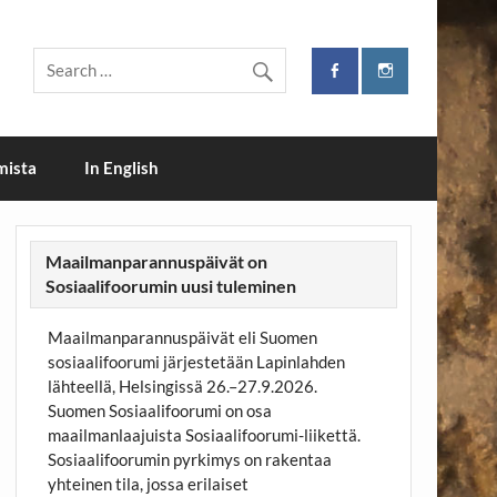
mista
In English
Maailmanparannuspäivät on
Sosiaalifoorumin uusi tuleminen
Maailmanparannuspäivät eli Suomen
sosiaalifoorumi järjestetään Lapinlahden
lähteellä, Helsingissä 26.–27.9.2026.
Suomen Sosiaalifoorumi on osa
maailmanlaajuista Sosiaalifoorumi-liikettä.
Sosiaalifoorumin pyrkimys on rakentaa
yhteinen tila, jossa erilaiset